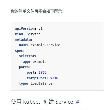
你的清单文件可能会如下所示：
apiVersion
:
v1
kind
:
Service
metadata
:
name
:
example-service
spec
:
selector
:
app
:
example
ports
:
- 
port
:
8765
targetPort
:
9376
type
:
LoadBalancer
使用 kubectl 创建 Service