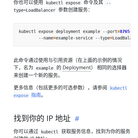
你也可以使用
命令及其
kubectl expose
--
参数创建服务：
type=LoadBalancer
kubectl expose deployment example --port
=
8765
 --
        --name
=
example-service --type
=
此命令通过使用与引用资源（在上面的示例的情况
下，名为
的
Deployment
） 相同的选择器
example
来创建一个新的服务。
更多信息（包括更多的可选参数），请参阅
kubectl
指南
。
expose
找到你的 IP 地址
你可以通过
获取服务信息，找到为你的服务
kubectl