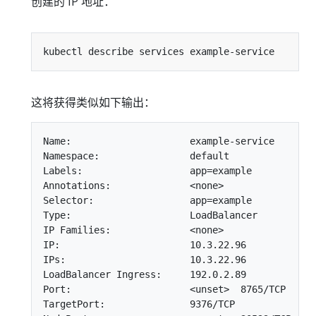
创建的 IP 地址：
这将获得类似如下输出：
Name:                     example-service

Namespace:                default

Labels:                   app=example

Annotations:              <none>

Selector:                 app=example

Type:                     LoadBalancer

IP Families:              <none>

IP:                       10.3.22.96

IPs:                      10.3.22.96

LoadBalancer Ingress:     192.0.2.89

Port:                     <unset>  8765/TCP

TargetPort:               9376/TCP
