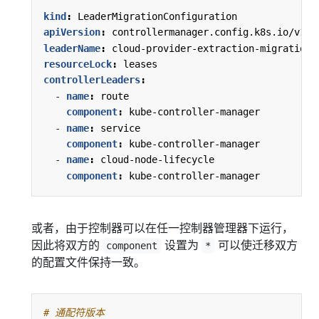
kind
:
LeaderMigrationConfiguration
apiVersion
:
controllermanager.config.k8s.io/v1
leaderName
:
cloud-provider-extraction-migration
resourceLock
:
leases
controllerLeaders
:
- 
name
:
route
component
:
kube-controller-manager
- 
name
:
service
component
:
kube-controller-manager
- 
name
:
cloud-node-lifecycle
component
:
kube-controller-manager
或者，由于控制器可以在任一控制器管理器下运行，
因此将双方的
设置为
可以使迁移双方
component
*
的配置文件保持一致。
# 通配符版本