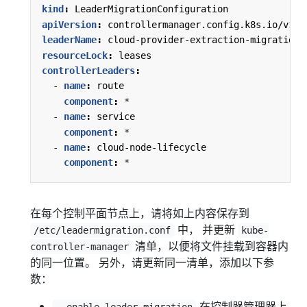
kind
:
LeaderMigrationConfiguration
apiVersion
:
controllermanager.config.k8s.io/v1
leaderName
:
cloud-provider-extraction-migration
resourceLock
:
leases
controllerLeaders
:
- 
name
:
route
component
:
*
- 
name
:
service
component
:
*
- 
name
:
cloud-node-lifecycle
component
:
*
在每个控制平面节点上，请将如上内容保存到
中， 并更新
/etc/leadermigration.conf
kube-
清单，以便将文件挂载到容器内
controller-manager
的同一位置。 另外，请更新同一清单，添加以下参
数：
在控制器管理器上
--enable-leader-migration