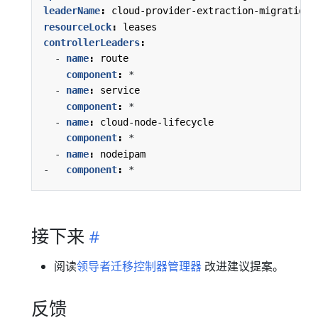
leaderName
:
cloud-provider-extraction-migration
resourceLock
:
leases
controllerLeaders
:
- 
name
:
route
component
:
*
- 
name
:
service
component
:
*
- 
name
:
cloud-node-lifecycle
component
:
*
- 
name
:
nodeipam
- 
component
:
*
接下来
阅读
领导者迁移控制器管理器
改进建议提案。
反馈