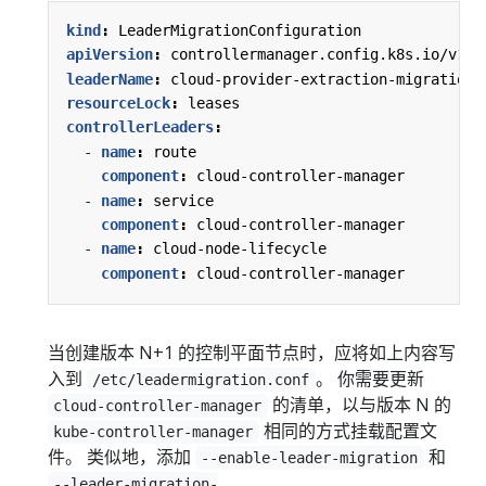
kind
:
LeaderMigrationConfiguration
apiVersion
:
controllermanager.config.k8s.io/v1
leaderName
:
cloud-provider-extraction-migration
resourceLock
:
leases
controllerLeaders
:
- 
name
:
route
component
:
cloud-controller-manager
- 
name
:
service
component
:
cloud-controller-manager
- 
name
:
cloud-node-lifecycle
component
:
cloud-controller-manager
当创建版本 N+1 的控制平面节点时，应将如上内容写
入到
。 你需要更新
/etc/leadermigration.conf
的清单，以与版本 N 的
cloud-controller-manager
相同的方式挂载配置文
kube-controller-manager
件。 类似地，添加
和
--enable-leader-migration
--leader-migration-