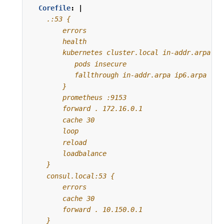
Corefile
:
|
    }