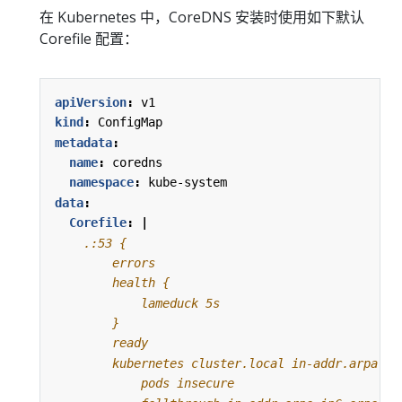
在 Kubernetes 中，CoreDNS 安装时使用如下默认
Corefile 配置：
apiVersion
:
v1
kind
:
ConfigMap
metadata
:
name
:
coredns
namespace
:
kube-system
data
:
Corefile
:
|