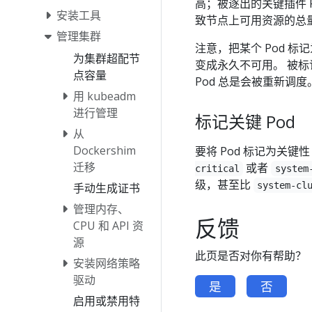
高；被逐出的关键插件 
安装工具
致节点上可用资源的总
管理集群
注意，把某个 Pod 标记
为集群超配节
变成永久不可用。 被标
点容量
Pod 总是会被重新调度
用 kubeadm
进行管理
标记关键 Pod
从
Dockershim
要将 Pod 标记为关键性（cr
迁移
或者
critical
system
级，甚至比
system-cl
手动生成证书
管理内存、
反馈
CPU 和 API 资
源
此页是否对你有帮助？
安装网络策略
驱动
是
否
启用或禁用特