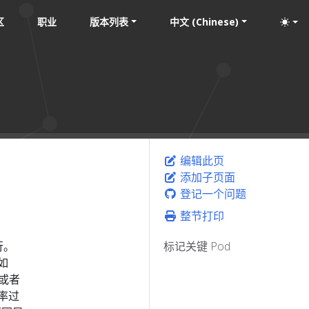
区
职业
版本列表
中文 (Chinese)
编辑此页
添加子页面
登记一个问题
整节打印
行。
标记关键 Pod
如
）或者
率过