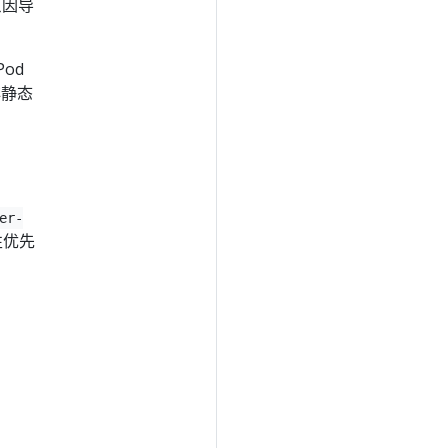
原因导
od
非静态
er-
性优先