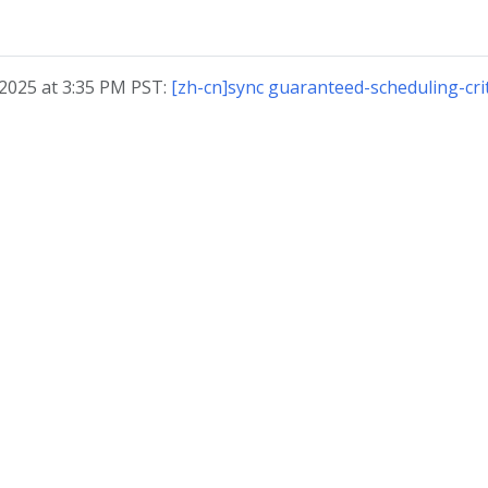
025 at 3:35 PM PST:
[zh-cn]sync guaranteed-scheduling-cri