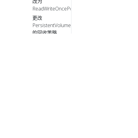
改为
ReadWriteOncePod
更改
PersistentVolume
的回收策略
Kubernetes
云管理控制器
配置 kubelet
镜像凭据提供
程序
配置 API 对象
配额
控制节点上的
CPU 管理策略
控制节点上的
拓扑管理策略
© 2026 L
自定义 DNS