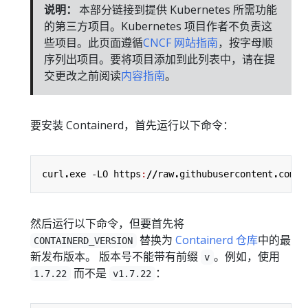
说明：
本部分链接到提供 Kubernetes 所需功能
的第三方项目。Kubernetes 项目作者不负责这
些项目。此页面遵循
CNCF 网站指南
，按字母顺
序列出项目。要将项目添加到此列表中，请在提
交更改之前阅读
内容指南
。
要安装 Containerd，首先运行以下命令：
curl
.
exe
-LO
https
:
//
raw
.
githubusercontent
.
com
/
k
然后运行以下命令，但要首先将
替换为
Containerd 仓库
中的最
CONTAINERD_VERSION
新发布版本。 版本号不能带有前缀
。例如，使用
v
而不是
：
1.7.22
v1.7.22