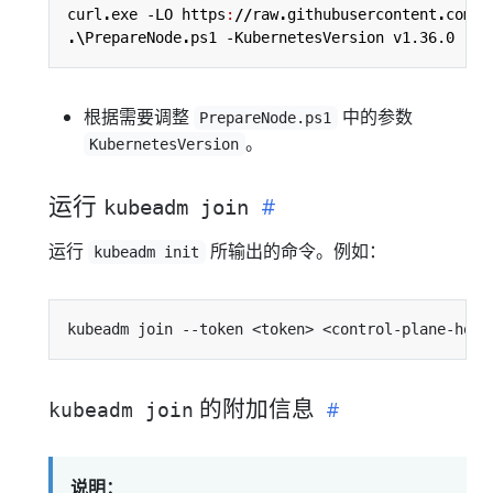
curl
.
exe
-LO
https
:
//
raw
.
githubusercontent
.
com
/
k
.\
PrepareNode
.
ps1
-KubernetesVersion
v1.36.0
根据需要调整
中的参数
PrepareNode.ps1
。
KubernetesVersion
运行
kubeadm join
运行
所输出的命令。例如：
kubeadm init
的附加信息
kubeadm join
说明：