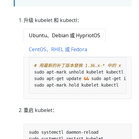
升级 kubelet 和 kubectl：
Ubuntu、Debian 或 HypriotOS
CentOS、RHEL 或 Fedora
# 用最新的补丁版本替换 1.36.x-* 中的 x
sudo apt-mark unhold kubelet kubectl 
&&
sudo apt-get update 
&&
 sudo apt-get instal
重启 kubelet：