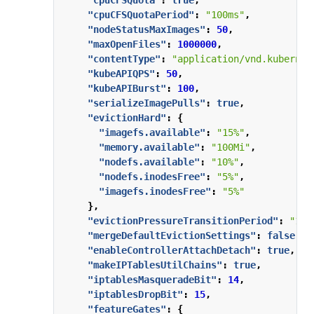
"cpuCFSQuota"
:
true
,
"cpuCFSQuotaPeriod"
:
"100ms"
,
"nodeStatusMaxImages"
:
50
,
"maxOpenFiles"
:
1000000
,
"contentType"
:
"application/vnd.kubernet
"kubeAPIQPS"
:
50
,
"kubeAPIBurst"
:
100
,
"serializeImagePulls"
:
true
,
"evictionHard"
:
{
"imagefs.available"
:
"15%"
,
"memory.available"
:
"100Mi"
,
"nodefs.available"
:
"10%"
,
"nodefs.inodesFree"
:
"5%"
,
"imagefs.inodesFree"
:
"5%"
},
"evictionPressureTransitionPeriod"
:
"1m0
"mergeDefaultEvictionSettings"
:
false
,
"enableControllerAttachDetach"
:
true
,
"makeIPTablesUtilChains"
:
true
,
"iptablesMasqueradeBit"
:
14
,
"iptablesDropBit"
:
15
,
"featureGates"
:
{