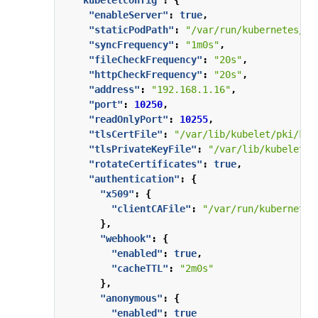
"kubeletconfig"
:
{
"enableServer"
:
true
,
"staticPodPath"
:
"/var/run/kubernetes/st
"syncFrequency"
:
"1m0s"
,
"fileCheckFrequency"
:
"20s"
,
"httpCheckFrequency"
:
"20s"
,
"address"
:
"192.168.1.16"
,
"port"
:
10250
,
"readOnlyPort"
:
10255
,
"tlsCertFile"
:
"/var/lib/kubelet/pki/kub
"tlsPrivateKeyFile"
:
"/var/lib/kubelet/p
"rotateCertificates"
:
true
,
"authentication"
:
{
"x509"
:
{
"clientCAFile"
:
"/var/run/kubernetes
},
"webhook"
:
{
"enabled"
:
true
,
"cacheTTL"
:
"2m0s"
},
"anonymous"
:
{
"enabled"
:
true