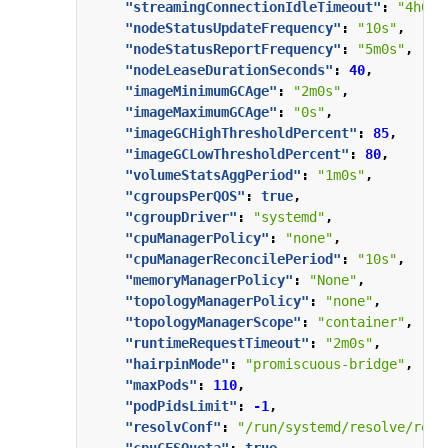
"streamingConnectionIdleTimeout"
:
"4h0m0
"nodeStatusUpdateFrequency"
:
"10s"
,
"nodeStatusReportFrequency"
:
"5m0s"
,
"nodeLeaseDurationSeconds"
:
40
,
"imageMinimumGCAge"
:
"2m0s"
,
"imageMaximumGCAge"
:
"0s"
,
"imageGCHighThresholdPercent"
:
85
,
"imageGCLowThresholdPercent"
:
80
,
"volumeStatsAggPeriod"
:
"1m0s"
,
"cgroupsPerQOS"
:
true
,
"cgroupDriver"
:
"systemd"
,
"cpuManagerPolicy"
:
"none"
,
"cpuManagerReconcilePeriod"
:
"10s"
,
"memoryManagerPolicy"
:
"None"
,
"topologyManagerPolicy"
:
"none"
,
"topologyManagerScope"
:
"container"
,
"runtimeRequestTimeout"
:
"2m0s"
,
"hairpinMode"
:
"promiscuous-bridge"
,
"maxPods"
:
110
,
"podPidsLimit"
:
-1
,
"resolvConf"
:
"/run/systemd/resolve/reso