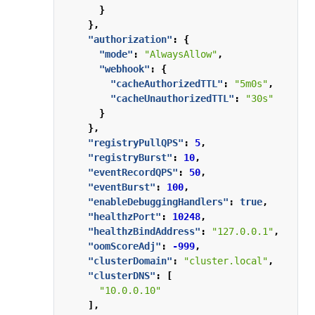
}
},
"authorization"
:
{
"mode"
:
"AlwaysAllow"
,
"webhook"
:
{
"cacheAuthorizedTTL"
:
"5m0s"
,
"cacheUnauthorizedTTL"
:
"30s"
}
},
"registryPullQPS"
:
5
,
"registryBurst"
:
10
,
"eventRecordQPS"
:
50
,
"eventBurst"
:
100
,
"enableDebuggingHandlers"
:
true
,
"healthzPort"
:
10248
,
"healthzBindAddress"
:
"127.0.0.1"
,
"oomScoreAdj"
:
-999
,
"clusterDomain"
:
"cluster.local"
,
"clusterDNS"
:
[
"10.0.0.10"
],