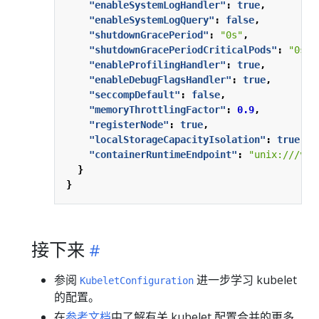
"enableSystemLogHandler"
:
true
,
"enableSystemLogQuery"
:
false
,
"shutdownGracePeriod"
:
"0s"
,
"shutdownGracePeriodCriticalPods"
:
"0s"
,
"enableProfilingHandler"
:
true
,
"enableDebugFlagsHandler"
:
true
,
"seccompDefault"
:
false
,
"memoryThrottlingFactor"
:
0.9
,
"registerNode"
:
true
,
"localStorageCapacityIsolation"
:
true
,
"containerRuntimeEndpoint"
:
"unix:///var
}
}
接下来
参阅
进一步学习 kubelet
KubeletConfiguration
的配置。
在
参考文档
中了解有关 kubelet 配置合并的更多