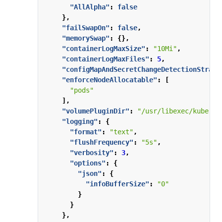
"AllAlpha"
:
false
},
"failSwapOn"
:
false
,
"memorySwap"
:
{},
"containerLogMaxSize"
:
"10Mi"
,
"containerLogMaxFiles"
:
5
,
"configMapAndSecretChangeDetectionStrate
"enforceNodeAllocatable"
:
[
"pods"
],
"volumePluginDir"
:
"/usr/libexec/kuberne
"logging"
:
{
"format"
:
"text"
,
"flushFrequency"
:
"5s"
,
"verbosity"
:
3
,
"options"
:
{
"json"
:
{
"infoBufferSize"
:
"0"
}
}
},