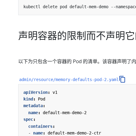
kubectl delete pod default-mem-demo --namespac
声明容器的限制而不声明它
以下为只包含一个容器的 Pod 的清单。该容器声明
admin/resource/memory-defaults-pod-2.yaml
apiVersion
:
v1
kind
:
Pod
metadata
:
name
:
default-mem-demo-2
spec
:
containers
:
- 
name
:
default-mem-demo-2-ctr