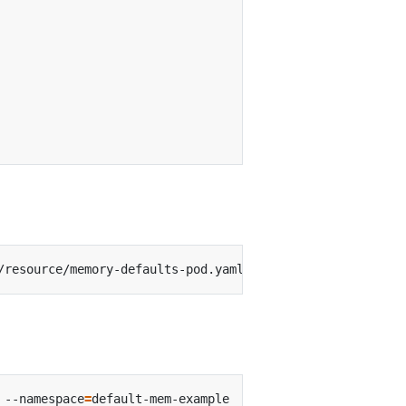
/resource/memory-defaults-pod.yaml --namespace
=
 --namespace
=