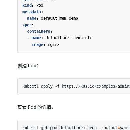
kind
:
Pod
metadata
:
name
:
default-mem-demo
spec
:
containers
:
- 
name
:
default-mem-demo-ctr
image
:
nginx
创建 Pod：
kubectl apply -f https://k8s.io/examples/admin
查看 Pod 的详情：
kubectl get pod default-mem-demo --output
=
yaml