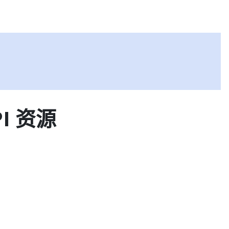
文档
博客
培训
合作伙伴
社
I 资源