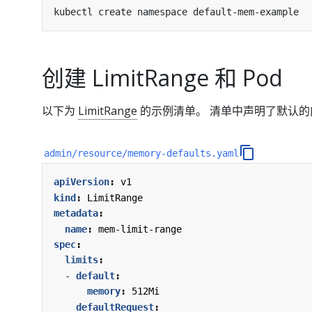
创建 LimitRange 和 Pod
以下为
LimitRange
的示例清单。 清单中声明了默认
admin/resource/memory-defaults.yaml
apiVersion
:
v1
kind
:
LimitRange
metadata
:
name
:
mem-limit-range
spec
:
limits
:
- 
default
:
memory
:
512Mi
defaultRequest
: