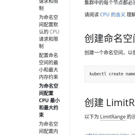
请求和限
集群中的每个节点都必须至少
制
请阅读
CPU 的含义
理解 
为命名空
间配置默
认的 CPU
创建命名空
请求和限
制
创建一个命名空间，以
配置命名
空间的最
小和最大
内存约束
为命名空
间配置
创建 LimitR
CPU 最小
和最大约
束
以下为
LimitRange
的
为命名空
间配置内
admin/resource/cpu-c