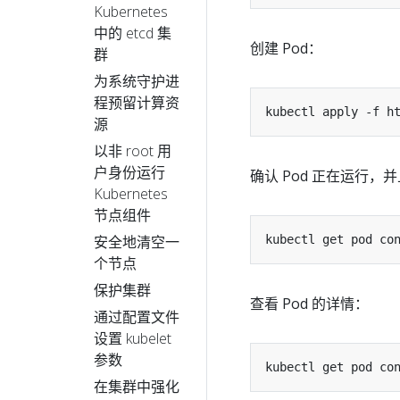
Kubernetes
中的 etcd 集
创建 Pod：
群
为系统守护进
程预留计算资
kubectl apply -f h
源
以非 root 用
户身份运行
确认 Pod 正在运行
Kubernetes
节点组件
kubectl get pod co
安全地清空一
个节点
保护集群
查看 Pod 的详情：
通过配置文件
设置 kubelet
参数
kubectl get pod co
在集群中强化