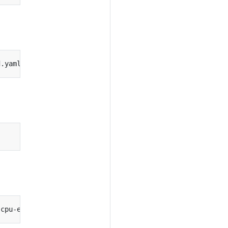
d.yaml --namespace
=