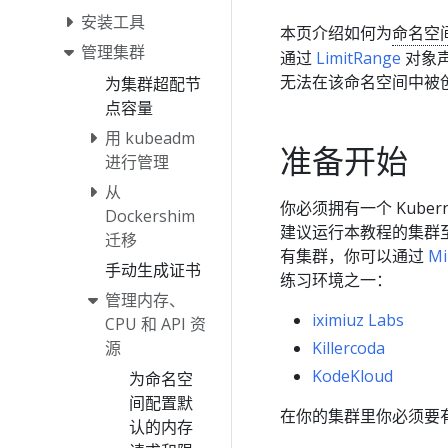
安装工具
本页介绍如何为
命名空
管理集群
通过
LimitRange
对象声明
无法在该命名空间中被
为集群超配节
点容量
用 kubeadm
准备开始
进行管理
从
你必须拥有一个 Kuber
Dockershim
建议运行本教程的集群
迁移
有集群，你可以通过
Mi
手动生成证书
练习环境之一：
管理内存、
iximiuz Labs
CPU 和 API 资
源
Killercoda
KodeKloud
为命名空
间配置默
在你的集群里你必须要
认的内存