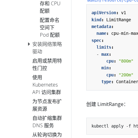
存和 CPU
配额
apiVersion
:
v1
配置命名
kind
:
LimitRange
metadata
:
空间下
name
:
cpu-min-ma
Pod 配额
spec
:
安装网络策略
limits
:
驱动
- 
max
:
启用或禁用特
cpu
:
"800m"
性门控
min
:
cpu
:
"200m"
使用
type
:
Containe
Kubernetes
API 访问集群
为节点发布扩
创建 LimitRange：
展资源
自动扩缩集群
DNS 服务
kubectl apply -f h
从轮询切换为