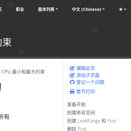
区
职业
版本列表
中文 (Chinese)
约束
编辑此页
 CPU 最小和最大约束
添加子页面
约
登记一个问题
整节打印
准备开始
创建命名空间
所有
创建 LimitRange 和 Pod
删除 Pod