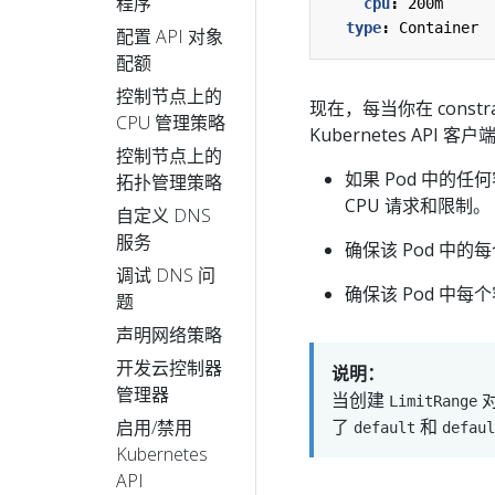
程序
cpu
:
200m
type
:
Container
配置 API 对象
配额
控制节点上的
现在，每当你在 constr
CPU 管理策略
Kubernetes API
控制节点上的
如果 Pod 中的
拓扑管理策略
CPU 请求和限制。
自定义 DNS
服务
确保该 Pod 中的每个
调试 DNS 问
确保该 Pod 中每个容
题
声明网络策略
开发云控制器
说明：
管理器
当创建
对
LimitRange
了
和
启用/禁用
default
defaul
Kubernetes
API