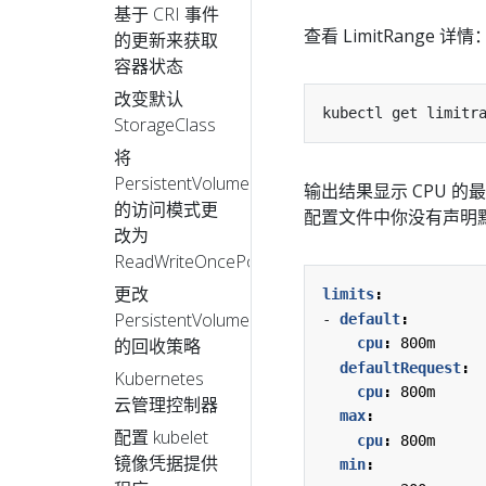
基于 CRI 事件
查看 LimitRange 详情
的更新来获取
容器状态
改变默认
kubectl get limitr
StorageClass
将
PersistentVolume
输出结果显示 CPU 的
的访问模式更
配置文件中你没有声明
改为
ReadWriteOncePod
更改
limits
:
PersistentVolume
- 
default
:
的回收策略
cpu
:
800m
defaultRequest
:
Kubernetes
cpu
:
800m
云管理控制器
max
:
配置 kubelet
cpu
:
800m
镜像凭据提供
min
: