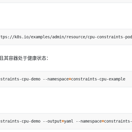
ttps://k8s.io/examples/admin/resource/cpu-constraints-po
，并且其容器处于健康状态：
nstraints-cpu-demo --namespace
=
nstraints-cpu-demo --output
=
yaml --namespace
=