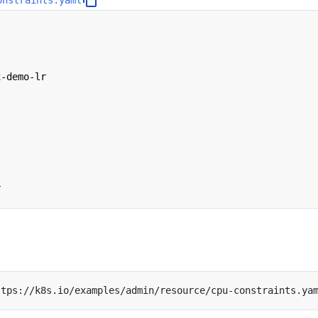
x-demo-lr
r
ttps://k8s.io/examples/admin/resource/cpu-constraints.ya