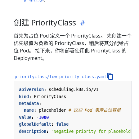
创建 PriorityClass
首先为占位 Pod 定义一个 PriorityClass。 先创建一个
优先级值为负数的 PriorityClass，稍后将其分配给占
位 Pod。 接下来，你将部署使用此 PriorityClass 的
Deployment。
priorityclass/low-priority-class.yaml
apiVersion
:
scheduling.k8s.io/v1
kind
:
PriorityClass
metadata
:
name
:
placeholder
# 这些 Pod 表示占位容量
value
:
-
1000
globalDefault
:
false
description
:
"Negative priority for placeholder 