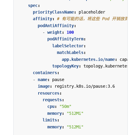
spec
:
priorityClassName
:
placeholder
affinity
:
# 有可能的话，将这些 Pod 开销放到不
podAntiAffinity
:
- 
weight
:
100
podAffinityTerm
:
labelSelector
:
matchLabels
:
app.kubernetes.io/name
:
capaci
topologyKey
:
topology.kubernetes.i
containers
:
- 
name
:
pause
image
:
registry.k8s.io/pause:3.6
resources
:
requests
:
cpu
:
"50m"
memory
:
"512Mi"
limits
:
memory
:
"512Mi"