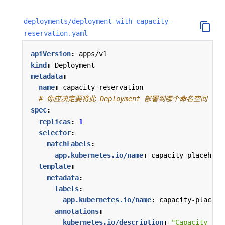
deployments/deployment-with-capacity-
reservation.yaml
apiVersion
:
apps/v1
kind
:
Deployment
metadata
:
name
:
capacity-reservation
# 你应决定要将此 Deployment 部署到哪个命名空间
spec
:
replicas
:
1
selector
:
matchLabels
:
app.kubernetes.io/name
:
capacity-placehold
template
:
metadata
:
labels
:
app.kubernetes.io/name
:
capacity-placeho
annotations
:
kubernetes.io/description
:
"Capacity res