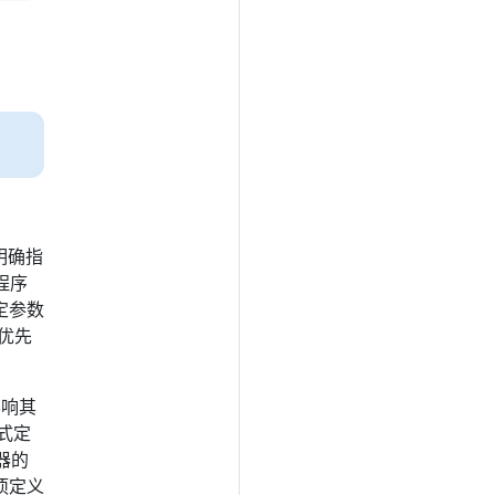
明确指
程序
定参数
优先
影响其
显式定
器的
项定义