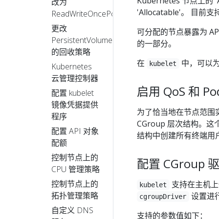
Kubernetes 节点上的
改为
'Allocatable'。 目前支
ReadWriteOncePod
更改
可分配的节点暴露为 AP
PersistentVolume
的一部分。
的回收策略
在
中，可以为
kubelet
Kubernetes
云管理控制器
启用 QoS 和 Po
配置 kubelet
镜像凭据提供
为了恰当地在节点范围
程序
CGroup 层次结构。
配置 API 对象
结构中创建所有终端用户
配额
控制节点上的
配置 CGroup 
CPU 管理策略
控制节点上的
支持在主机上使用
kubelet
拓扑管理策略
设置进
cgroupDriver
自定义 DNS
支持的参数值如下：