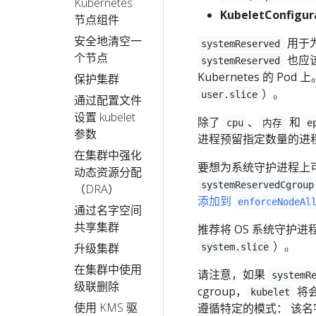
Kubernetes
KubeletConfigu
节点组件
安全地清空一
用于
systemReserved
个节点
也应
systemReserved
Kubernetes 的 P
保护集群
）。
user.slice
通过配置文件
设置 kubelet
除了
、
和
cpu
内存
e
参数
进程预留指定数量的进程
在集群中强化
要想为系统守护进程上
动态资源分配
systemReservedCgroup
（DRA）
添加到
enforceNodeAl
通过名字空间
共享集群
推荐将 OS 系统守护进
）。
升级集群
system.slice
在集群中使用
请注意，如果
systemR
级联删除
cgroup，
将
kubelet
使用 KMS 驱
遵循特定的模式： 该