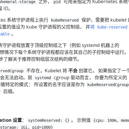
之外，
可用来指定为 Kubernetes 系
phemeral-storage
pid
 ID。
etes 系统守护进程上执行
保护，需要把 kubelet
kubeReserved
设置的值设为 kube 守护进程的父控制组， 并
将
kube-reserved
。
table
s 系统守护进程放置于顶级控制组之下（例如 systemd 机器上的
理想情况下每个系统守护进程都应该在其自己的子控制组中运行。
一步了解关于推荐控制组层次结构的细节。
不存在，Kubelet 将
不会
创建它。 如果指定了一
ervedCgroup
et 将会无法启动。就
cgroup 驱动而言， 你要为所定义的
systemd
时要遵循特定的模式： 所设置的名字应该是你为
kubeReservedCgroup
后缀。
e
ration 设置
：
。 示例值
systemReserved: {}
{cpu: 100m, mem
storage: 1Gi, pid=1000}