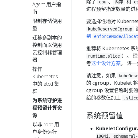
除了
、
和
cpu
内存
e
Agent 用户指
进程预留指定数量的进程
南
限制存储使用
要选择性地对 Kubern
量
kubeReservedCgroup
到
enforceNodeAlloca
迁移多副本的
控制面以使用
推荐将 Kubernete
云控制器管理
）。 
runtime.slice
器
考
这个设计方案
， 进
操作
请注意，如果
Kubernetes
kubeRes
的 cgroup，Kubel
中的 etcd 集
cgroup 设置名称
群
给的参数值加上
.slic
为系统守护进
程预留计算资
系统预留值
源
以非 root 用
KubeletConfigu
户身份运行
100Mi, ephemeral-