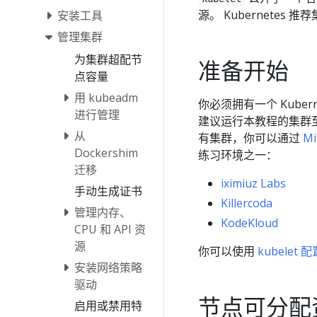
源。 Kubernetes 
安装工具
管理集群
为集群超配节
准备开始
点容量
用 kubeadm
你必须拥有一个 Kuber
进行管理
建议运行本教程的集群
从
有集群，你可以通过
Mi
Dockershim
练习环境之一：
迁移
iximiuz Labs
手动生成证书
Killercoda
管理内存、
KodeKloud
CPU 和 API 资
源
你可以使用
kubelet 
安装网络策略
驱动
节点可分配
启用或禁用特