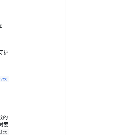
在
统守护
rved
效的
字时要
lice