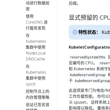
动进行数据加
后缀。
密
显式预留的 CP
使用
CoreDNS 进
行服务发现
Kub
特性状态：
在
Kubernetes
集群中使用
KubeletConfigurati
NodeLocal
reservedSystemCPUs
DNSCache
定编号的 CPU。
reser
在
和 Kubernetes 系统
Kubernetes
kubeReservedCgroup
集群中使用
于
kubeReservedCgrou
sysctl
此选项是专门为电信/N
控制节点上的
工作负载性能。 你可以使
内存管理策略
义 cpuset， 这样
验证已签名容
影响得以降低。 要将系统