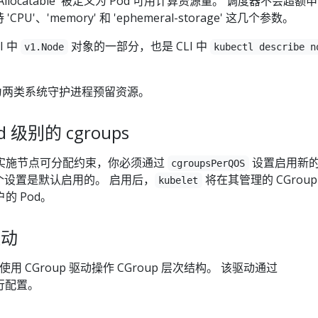
 'Allocatable' 被定义为 Pod 可用计算资源量。 调度器不会超额
持 'CPU'、'memory' 和 'ephemeral-storage' 这几个参数。
I 中
对象的一部分，也是 CLI 中
v1.Node
kubectl describe n
两类系统守护进程预留资源。
d 级别的 cgroups
实施节点可分配约束，你必须通过
设置启用新
cgroupsPerQOS
这个设置是默认启用的。 启用后，
将在其管理的 CGroup
kubelet
的 Pod。
驱动
 CGroup 驱动操作 CGroup 层次结构。 该驱动通过
行配置。