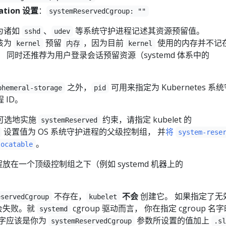
ration 设置
：
systemReservedCgroup: ""
为诸如
、
等系统守护进程记述其资源预留值。
sshd
udev
该为
预留
，因为目前
使用的内存并不记
kernel
内存
kernel
od 上。 同时还推荐为用户登录会话预留资源（systemd 体系中的
之外，
可用来指定为 Kubernetes 系
phemeral-storage
pid
 ID。
可选地实施
约束，请指定 kubelet 的
systemReserved
设置值为 OS 系统守护进程的父级控制组， 并
将
system-rese
。
locatable
程放在一个顶级控制组之下（例如 systemd 机器上的
不存在，
不会
创建它。 如果指定了无
eservedCgroup
kubelet
会失败。就
cgroup 驱动而言， 你在指定 cgroup 名
systemd
名字应该是你为
参数所设置的值加上
systemReservedCgroup
.s