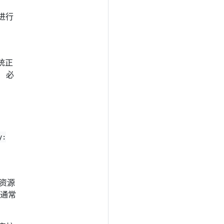
箱进行
。
统正
， 必
y:
其资源
通常