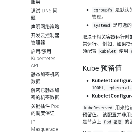
服务
是默认的
调试 DNS 问
cgroupfs
管理。
题
是可选的驱
systemd
声明网络策略
开发云控制器
取决于相关容器运行时的
管理器
常运行。 例如，如果
须配置
使用
启用/禁用
kubelet
Kubernetes
API
Kube 预留值
静态加密机密
KubeletConfigu
数据
100Mi, ephemeral-
解密已静态加
KubeletConfigu
密的机密数据
关键插件 Pod
用来给
kubeReserved
的调度保证
预留值。 该配置并非用
是节点上
的
IP
Pod 密度
Masquerade