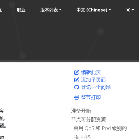
区
职业
版本列表
中文 (Chinese)
编辑此页
添加子页面
登记一个问题
整节打印
容
准备开始
程。
节点可分配资源
题。
启用 QoS 和 Pod 级别的
cgroups
算资