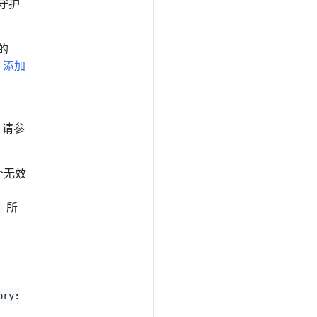
统守护
 的
添加
 请参
个无效
所
ory: