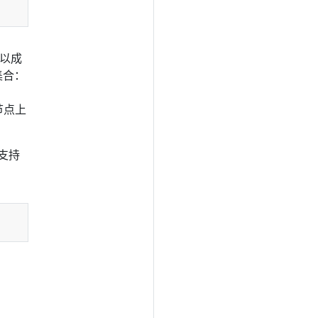
以成
集合：
。
节点上
支持