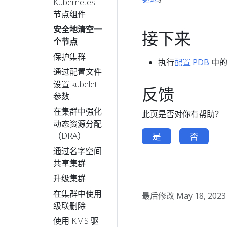
Kubernetes
节点组件
安全地清空一
接下来
个节点
保护集群
执行
配置 PDB
中的
通过配置文件
设置 kubelet
反馈
参数
在集群中强化
此页是否对你有帮助？
动态资源分配
（DRA）
是
否
通过名字空间
共享集群
升级集群
在集群中使用
最后修改 May 18, 2023 a
级联删除
使用 KMS 驱