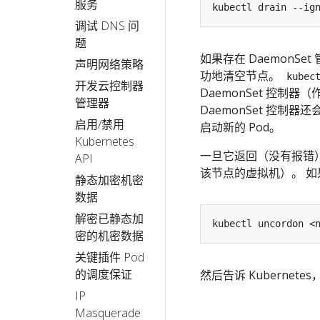
服务
调试 DNS 问
题
如果存在 DaemonSe
声明网络策略
功地清空节点。
kubec
开发云控制器
DaemonSet 控制
管理器
DaemonSet 控制
启用/禁用
启动新的 Pod。
Kubernetes
一旦它返回（没有报错
API
该节点的虚拟机）。 
静态加密机密
数据
解密已静态加
密的机密数据
关键插件 Pod
的调度保证
然后告诉 Kubernet
IP
Masquerade