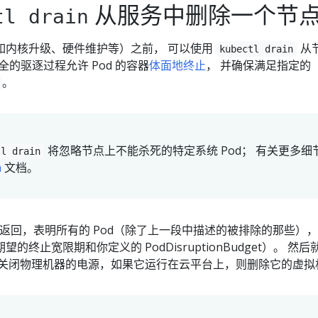
从服务中删除一个节
tl drain
如内核升级、硬件维护等）之前， 可以使用
从
kubectl drain
安全的驱逐过程允许 Pod 的容器
体面地终止
， 并确保满足指定的
。
将忽略节点上不能杀死的特定系统 Pod； 有关更多细
tl drain
n
文档。
返回，表明所有的 Pod（除了上一段中描述的被排除的那些），
终止宽限期和你定义的 PodDisruptionBudget）。 然后
如关闭物理机器的电源，如果它运行在云平台上，则删除它的虚拟