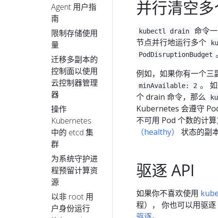
并行清空多
Agent 用户指
南
命令一
kubectl drain
限制存储使用
节点并行地运行多个
k
量
PodDisruptionBudget
迁移多副本的
控制面以使用
例如，如果你有一个三副本的
云控制器管理
。 
minAvailable: 2
器
个 drain 命令，那么
k
Kubernetes 会遵守 
操作
不可用 Pod 个数的计
Kubernetes
（healthy）
状态的副
中的 etcd 集
群
为系统守护进
驱逐 API
程预留计算资
源
如果你不喜欢使用
kube
以非 root 用
程）， 你也可以用驱逐
户身份运行
驱逐
。