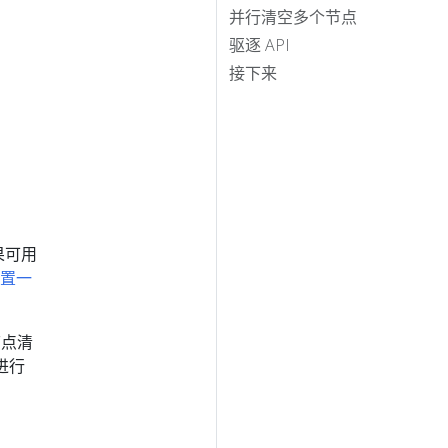
并行清空多个节点
驱逐 API
接下来
果可用
置一
节点清
进行