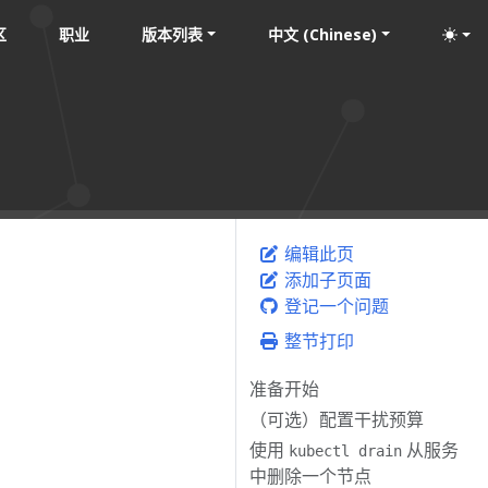
区
职业
版本列表
中文 (Chinese)
编辑此页
添加子页面
登记一个问题
整节打印
准备开始
（可选）配置干扰预算
使用
从服务
kubectl drain
中删除一个节点