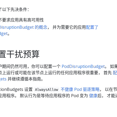
了以下先决条件：
不要求应用具有高可用性
DisruptionBudget 的概念
， 并为需要它的应用
配置了
dget
。
置干扰预算
护期间仍然可用，你可以配置一个
PodDisruptionBudget
。 如
点上运行或可能在该节点上运行的任何应用程序很重要， 首先
配
ets
并继续遵循本指南。
ionBudgets 设置
不健康 Pod 驱逐策略
， 以在
AlwaysAllow
用程序。 默认行为是等待应用程序的 Pod 变为
健康
后， 才能