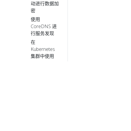
动进行数据加
密
使用
CoreDNS 进
行服务发现
在
Kubernetes
集群中使用
NodeLocal
DNSCache
在
Kubernetes
集群中使用
sysctl
控制节点上的
内存管理策略
验证已签名容