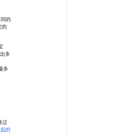
不同的
定的
定
发出多
（最多
逐过
 发起的