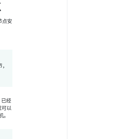
点
节点安
节，
 已经
就可以
机。