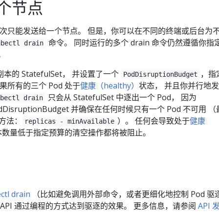
个节点
次只能发送给一个节点。 但是，你可以在不同的终端或后台为
命令。 同时运行的多个 drain 命令仍然遵循你指
ubectl drain
。
 StatefulSet， 并设置了一个
，指
PodDisruptionBudget
如果所有的三个 Pod 处于
健康（healthy）
状态， 并且你并行地
只会从 StatefulSet 中逐出一个 Pod， 因为
ubectl drain
PodDisruptionBudget 并确保在任何时候只有一个 Pod 不可用 
算方法：
）。 任何会导致处于
健康
replicas - minAvailable
本数量低于指定预算的清空操作都将被阻止。
ctl drain
（比如避免调用外部命令，或者更细化地控制 Pod 驱
 API 通过编程的方式达到驱逐的效果。 更多信息，请参阅
API