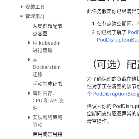
安装工具
此任务假定你已经满足
管理集群
在节点清空期间，
为集群超配节
你已经了解了
Pod
点容量
PodDisruptionBu
用 kubeadm
进行管理
从
（可选）配
Dockershim
迁移
为了确保你的负载在维
手动生成证书
性对于正在清空的该节
管理内存、
个 PodDisruptionBudg
CPU 和 API 资
建议为你的 PodDisrupt
源
空期间支持驱逐异常的应
安装网络策略
清空操作。
驱动
启用或禁用特