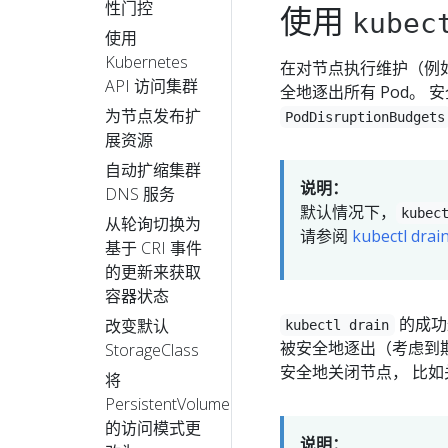
性门控
使用
kubec
使用
Kubernetes
在对节点执行维护（例
API 访问集群
全地逐出所有 Pod。 
为节点发布扩
PodDisruptionBudgets
展资源
自动扩缩集群
说明：
DNS 服务
默认情况下，
kubec
从轮询切换为
请参阅
kubectl drai
基于 CRI 事件
的更新来获取
容器状态
的成功
改变默认
kubectl drain
被安全地逐出（考虑到期望的
StorageClass
安全地关闭节点， 比
将
PersistentVolume
的访问模式更
说明：