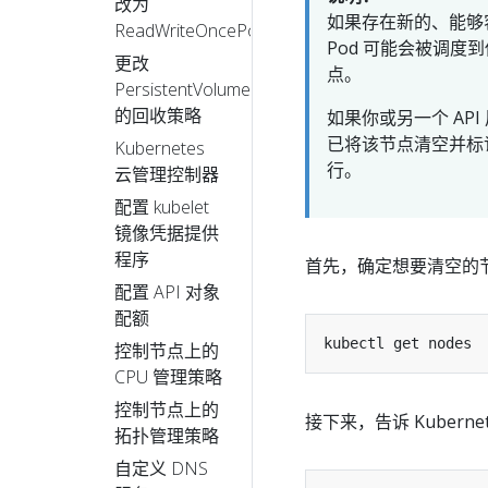
改为
如果存在新的、能够
ReadWriteOncePod
Pod 可能会被调度到
更改
点。
PersistentVolume
的回收策略
如果你或另一个 API
已将该节点清空并标
Kubernetes
行。
云管理控制器
配置 kubelet
镜像凭据提供
程序
首先，确定想要清空的
配置 API 对象
配额
控制节点上的
CPU 管理策略
控制节点上的
接下来，告诉 Kuberne
拓扑管理策略
自定义 DNS