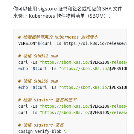
你可以使用 sigstore 证书和签名或相应的 SHA 文件
来验证 Kubernetes 软件物料清单（SBOM）：
# 检索最新可用的 Kubernetes 发行版本
VERSION
=
$(
curl -Ls https://dl.k8s.io/release/sta
# 验证 SHA512 sum
curl -Ls 
"https://sbom.k8s.io/
$VERSION
/release"
 
echo
"
$(
curl -Ls 
"https://sbom.k8s.io/
$VERSION
/r
# 验证 SHA256 sum
echo
"
$(
curl -Ls 
"https://sbom.k8s.io/
$VERSION
/r
# 检索 sigstore 签名和证书
curl -Ls 
"https://sbom.k8s.io/
$VERSION
/release.s
curl -Ls 
"https://sbom.k8s.io/
$VERSION
/release.c
# 验证 sigstore 签名
cosign verify-blob 