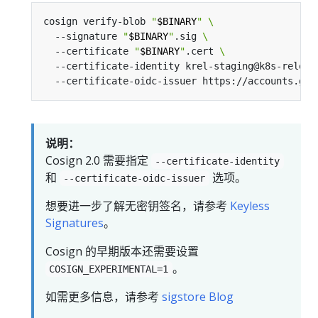
cosign verify-blob 
"
$BINARY
"
  --signature 
"
$BINARY
"
.sig 
  --certificate 
"
$BINARY
"
.cert 
  --certificate-identity krel-staging@k8s-releng
说明：
Cosign 2.0 需要指定
--certificate-identity
和
选项。
--certificate-oidc-issuer
想要进一步了解无密钥签名，请参考
Keyless
Signatures
。
Cosign 的早期版本还需要设置
。
COSIGN_EXPERIMENTAL=1
如需更多信息，请参考
sigstore Blog