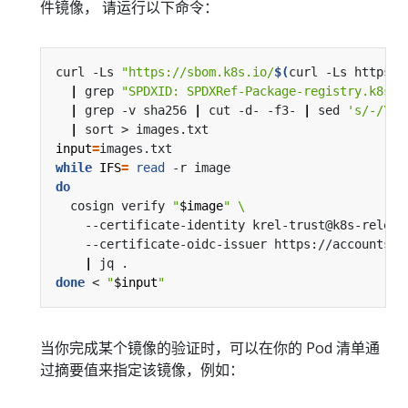
件镜像， 请运行以下命令：
curl -Ls 
"https://sbom.k8s.io/
$(
curl -Ls https:/
|
 grep 
"SPDXID: SPDXRef-Package-registry.k8s.i
|
 grep -v sha256 
|
 cut -d- -f3- 
|
 sed 
's/-/\//
|
input
=
while
IFS
=
read
do
  cosign verify 
"
$image
"
    --certificate-identity krel-trust@k8s-releng
    --certificate-oidc-issuer https://accounts.g
|
done
 < 
"
$input
"
当你完成某个镜像的验证时，可以在你的 Pod 清单通
过摘要值来指定该镜像，例如：