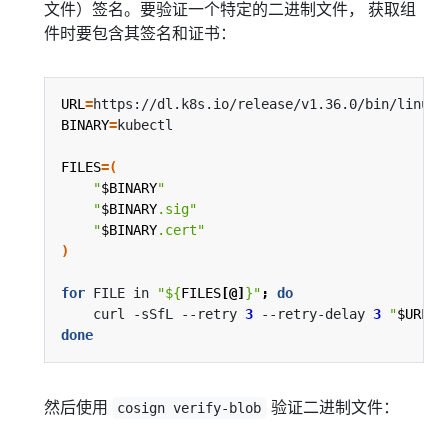
文件）签名。要验证一个特定的二进制文件， 获取组
件时要包含其签名和证书：
URL
=
BINARY
=
FILES
=(
"
$BINARY
"
"
$BINARY
.sig"
"
$BINARY
.cert"
)
for
 FILE in 
"
${
FILES
[@]
}
"
;
do
    curl -sSfL --retry 
3
 --retry-delay 
3
"
$URL
/
$
done
然后使用
验证二进制文件：
cosign verify-blob