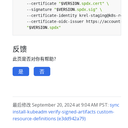
    --certificate 
"
$VERSION
.spdx.cert"
    --signature 
"
$VERSION
.spdx.sig"
    --certificate-identity krel-staging@k8s-rele
    --certificate-oidc-issuer https://accounts.g
"
$VERSION
.spdx"
反馈
此页是否对你有帮助？
是
否
最后修改 September 20, 2024 at 9:04 AM PST:
sync
install-kubeadm verify-signed-artifacts custom-
resource-definitions (e3dd942a79)