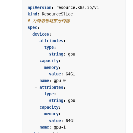
apiVersion
:
resource.k8s.io/v1
kind
:
ResourceSlice
# 为简洁省略部分内容
spec
:
devices
:
- 
attributes
:
type
:
string
:
gpu
capacity
:
memory
:
value
:
64Gi
name
:
gpu-0
- 
attributes
:
type
:
string
:
gpu
capacity
:
memory
:
value
:
64Gi
name
:
gpu-1