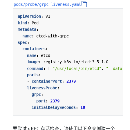
pods/probe/grpc-liveness.yaml
apiVersion
:
v1
kind
:
Pod
metadata
:
name
:
etcd-with-grpc
spec
:
containers
:
- 
name
:
etcd
image
:
registry.k8s.io/etcd:3.5.1-0
command
:
[
"/usr/local/bin/etcd"
,
"--data-di
ports
:
- 
containerPort
:
2379
livenessProbe
:
grpc
:
port
:
2379
initialDelaySeconds
:
10
要尝试 gRPC 存活检查，请使用以下命令创建一个