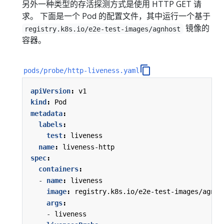
另外一种类型的存活探测方式是使用 HTTP GET 请
求。 下面是一个 Pod 的配置文件，其中运行一个基于
镜像的
registry.k8s.io/e2e-test-images/agnhost
容器。
pods/probe/http-liveness.yaml
apiVersion
:
v1
kind
:
Pod
metadata
:
labels
:
test
:
liveness
name
:
liveness-http
spec
:
containers
:
- 
name
:
liveness
image
:
registry.k8s.io/e2e-test-images/agnho
args
:
- 
liveness