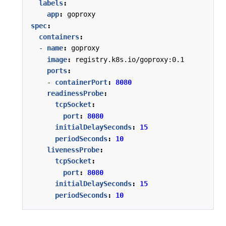
labels
:
app
:
goproxy
spec
:
containers
:
- 
name
:
goproxy
image
:
registry.k8s.io/goproxy:0.1
ports
:
- 
containerPort
:
8080
readinessProbe
:
tcpSocket
:
port
:
8080
initialDelaySeconds
:
15
periodSeconds
:
10
livenessProbe
:
tcpSocket
:
port
:
8080
initialDelaySeconds
:
15
periodSeconds
:
10