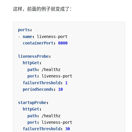
这样，前面的例子就变成了：
ports
:
- 
name
:
liveness-port
containerPort
:
8080
livenessProbe
:
httpGet
:
path
:
/healthz
port
:
liveness-port
failureThreshold
:
1
periodSeconds
:
10
startupProbe
:
httpGet
:
path
:
/healthz
port
:
liveness-port
failureThreshold
:
30