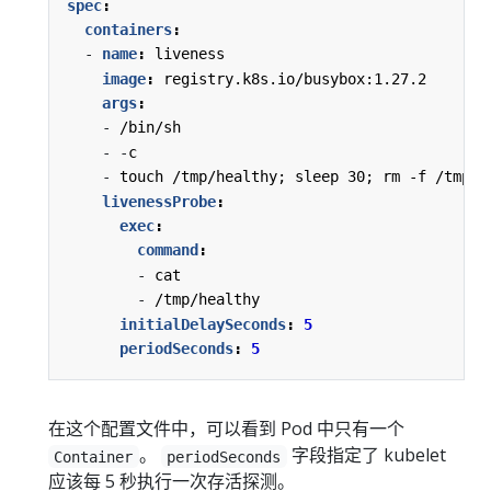
spec
:
containers
:
- 
name
:
liveness
image
:
registry.k8s.io/busybox:1.27.2
args
:
- 
/bin/sh
- -
c
- 
touch /tmp/healthy; sleep 30; rm -f /tmp/h
livenessProbe
:
exec
:
command
:
- 
cat
- 
/tmp/healthy
initialDelaySeconds
:
5
periodSeconds
:
5
在这个配置文件中，可以看到 Pod 中只有一个
。
字段指定了 kubelet
Container
periodSeconds
应该每 5 秒执行一次存活探测。