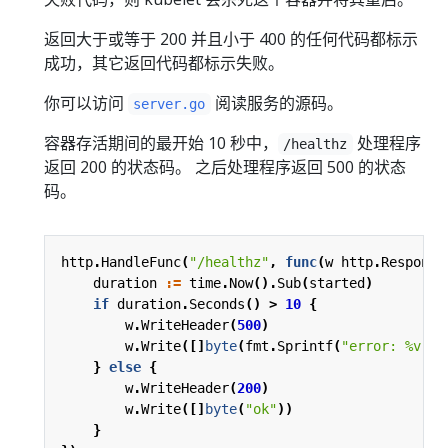
返回大于或等于 200 并且小于 400 的任何代码都标示
成功，其它返回代码都标示失败。
你可以访问
阅读服务的源码。
server.go
容器存活期间的最开始 10 秒中，
处理程序
/healthz
返回 200 的状态码。 之后处理程序返回 500 的状态
码。
http
.
HandleFunc
(
"/healthz"
,
func
(
w
http
.
Response
duration
:=
time
.
Now
().
Sub
(
started
)
if
duration
.
Seconds
()
>
10
{
w
.
WriteHeader
(
500
)
w
.
Write
([]
byte
(
fmt
.
Sprintf
(
"error: %v"
,
}
else
{
w
.
WriteHeader
(
200
)
w
.
Write
([]
byte
(
"ok"
))
}