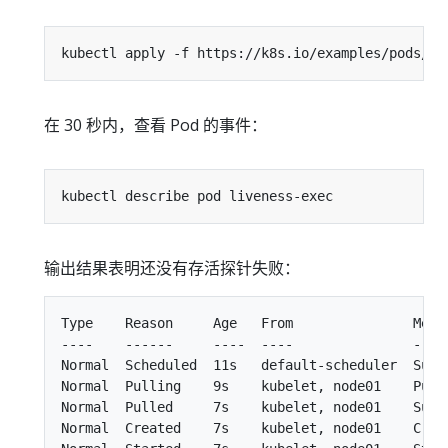
在 30 秒内，查看 Pod 的事件：
输出结果表明还没有存活探针失败：
Type    Reason     Age   From               Messa
----    ------     ----  ----               -----
Normal  Scheduled  11s   default-scheduler  Succ
Normal  Pulling    9s    kubelet, node01    Pull
Normal  Pulled     7s    kubelet, node01    Succ
Normal  Created    7s    kubelet, node01    Creat