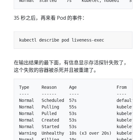
35 秒之后，再来看 Pod 的事件：
在输出结果的最下面，有信息显示存活探针失败了，
这个失败的容器被杀死并且被重建了。
Type     Reason     Age                From      
----     ------     ----               ----      
Normal   Scheduled  57s                default-s
Normal   Pulling    55s                kubelet, 
Normal   Pulled     53s                kubelet, 
Normal   Created    53s                kubelet, 
Normal   Started    53s                kubelet, 
Warning  Unhealthy  10s (x3 over 20s)  kubelet, 