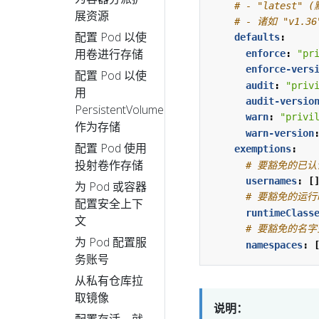
# - "latest" 
展资源
# - 诸如 "v1.
配置 Pod 以使
defaults
:
用卷进行存储
enforce
:
"pr
enforce-vers
配置 Pod 以使
audit
:
"priv
用
audit-versio
PersistentVolume
warn
:
"privi
作为存储
warn-version
配置 Pod 使用
exemptions
:
投射卷作存储
# 要豁免的已
usernames
:
[
为 Pod 或容器
# 要豁免的运
配置安全上下
runtimeClass
文
# 要豁免的名
为 Pod 配置服
namespaces
:
务账号
从私有仓库拉
取镜像
说明：
配置存活、就