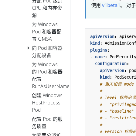
分配 Pod 级别
使用
v1beta1
。 对于
CPU 和内存资
源
为 Windows
Pod 和容器配
apiVersion
:
apiser
置 GMSA
kind
:
AdmissionCon
向 Pod 和容器
plugins
:
分配设备
- 
name
:
PodSecurit
为 Windows
configuration
:
apiVersion
:
po
的 Pod 和容器
kind
:
PodSecur
配置
# 当未设置 mo
RunAsUserName
#
创建 Windows
# level 标签
HostProcess
# - "privileg
Pod
# - "baseline"
# - "restricte
配置 Pod 的服
#
务质量
# version 
为容器分派扩