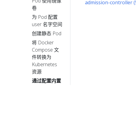
Pod 使用镜像
admission-controller 
卷
为 Pod 配置
user 名字空间
创建静态 Pod
将 Docker
Compose 文
件转换为
Kubernetes
资源
通过配置内置
准入控制器实
施 Pod 安全
标准
使用名字空间
标签来实施
Pod 安全性标
准