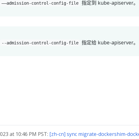
指定到 kube-apiserver。
——admission-control-config-file
指定给 kube-apiserver。
--admission-control-config-file
23 at 10:46 PM PST:
[zh-cn] sync migrate-dockershim-dock