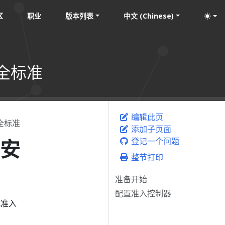
区
职业
版本列表
中文 (Chinese)
安全标准
编辑此页
全标准
添加子页面
 安
登记一个问题
整节打印
准备开始
配置准入控制器
此准入