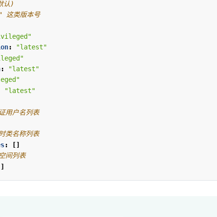
(默认) 
36" 这类版本号
ivileged"
ion
:
"latest"
ileged"
n
:
"latest"
leged"
:
"latest"
认证用户名列表
]
行时类名称列表
es
:
[]
字空间列表
[]