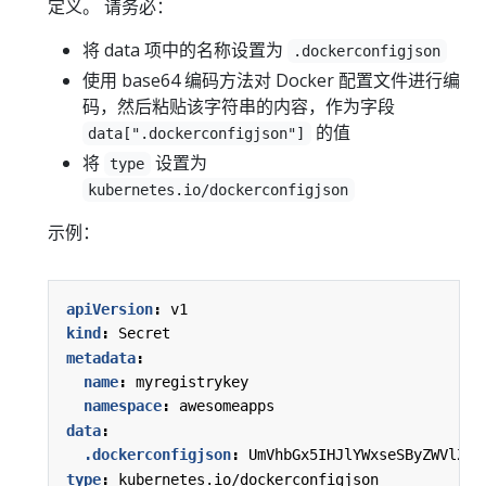
定义。 请务必：
将 data 项中的名称设置为
.dockerconfigjson
使用 base64 编码方法对 Docker 配置文件进行编
码，然后粘贴该字符串的内容，作为字段
的值
data[".dockerconfigjson"]
将
设置为
type
kubernetes.io/dockerconfigjson
示例：
apiVersion
:
v1
kind
:
Secret
metadata
:
name
:
myregistrykey
namespace
:
awesomeapps
data
:
.dockerconfigjson
:
UmVhbGx5IHJlYWxseSByZWVlZWV
type
:
kubernetes.io/dockerconfigjson