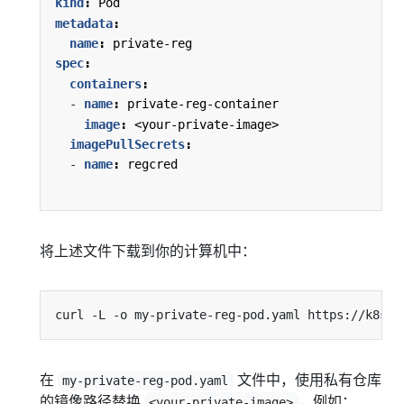
kind
:
Pod
metadata
:
name
:
private-reg
spec
:
containers
:
- 
name
:
private-reg-container
image
:
<your-private-image>
imagePullSecrets
:
- 
name
:
regcred
将上述文件下载到你的计算机中：
在
文件中，使用私有仓库
my-private-reg-pod.yaml
的镜像路径替换
，例如：
<your-private-image>