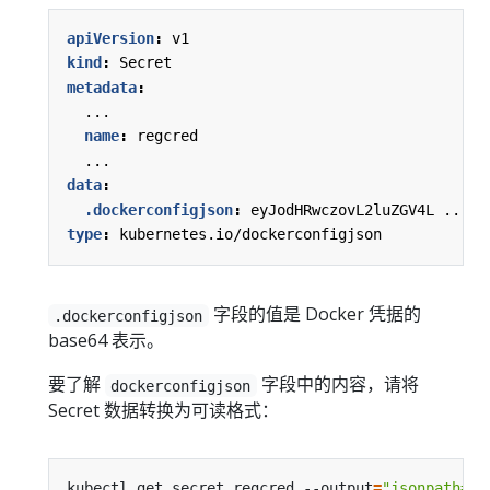
apiVersion
:
v1
kind
:
Secret
metadata
:
...
name
:
regcred
...
data
:
.dockerconfigjson
:
eyJodHRwczovL2luZGV4L ... J
type
:
kubernetes.io/dockerconfigjson
字段的值是 Docker 凭据的
.dockerconfigjson
base64 表示。
要了解
字段中的内容，请将
dockerconfigjson
Secret 数据转换为可读格式：
kubectl get secret regcred --output
=
"jsonpath={.