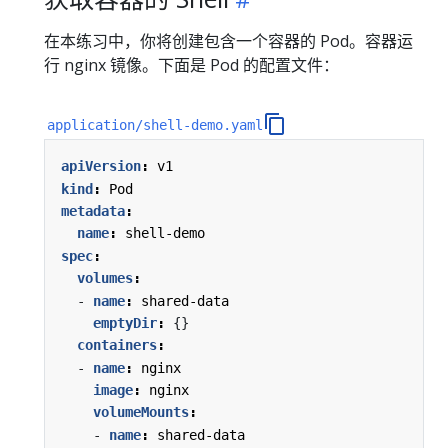
在本练习中，你将创建包含一个容器的 Pod。容器运
行 nginx 镜像。下面是 Pod 的配置文件：
application/shell-demo.yaml
apiVersion
:
v1
kind
:
Pod
metadata
:
name
:
shell-demo
spec
:
volumes
:
- 
name
:
shared-data
emptyDir
:
{}
containers
:
- 
name
:
nginx
image
:
nginx
volumeMounts
:
- 
name
:
shared-data