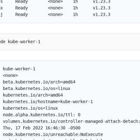
s     Ready        <none>    1h      v1.23.3

x     Ready        <none>    1h      v1.23.3

 kube-worker-1

 <none>

 beta.kubernetes.io/arch=amd64

 beta.kubernetes.io/os=linux

 kubernetes.io/arch=amd64

 kubernetes.io/hostname=kube-worker-1

 kubernetes.io/os=linux

 node.alpha.kubernetes.io/ttl: 0

 volumes.kubernetes.io/controller-managed-attach-detach:
 Thu, 17 Feb 2022 16:46:30 -0500

 node.kubernetes.io/unreachable:NoExecute
