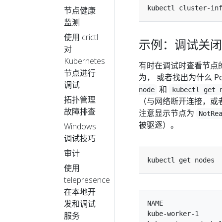
节点健康
监测
使用 crictl
示例：调试关闭
对
Kubernetes
有时在调试时查看节点的
节点进行
为， 或者找出为什么 P
调试
和
node
kubectl get 
拓扑管理
（与网络断开连接，或者
故障排查
注意显示节点为
NotRe
被驱逐）。
Windows
调试技巧
审计
使用
telepresence
在本地开
发和调试
NAME               
kube-worker-1      
服务