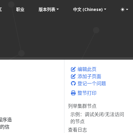
区
职业
版本列表
中文 (Chinese)
编辑此页
添加子页面
登记一个问题
整节打印
列举集群节点
示例：调试关闭/无法访问
程序造
的节点
的信
查看日志