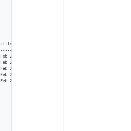
sitionTime                Reason              Message

----------                ------              -------

Feb 2022 17:09:13 -0500   WeaveIsUp           Weave pod 
Feb 2022 17:13:52 -0500   NodeStatusUnknown   Kubelet st
Feb 2022 17:13:52 -0500   NodeStatusUnknown   Kubelet st
Feb 2022 17:13:52 -0500   NodeStatusUnknown   Kubelet st
Feb 2022 17:13:52 -0500   NodeStatusUnknown   Kubelet st