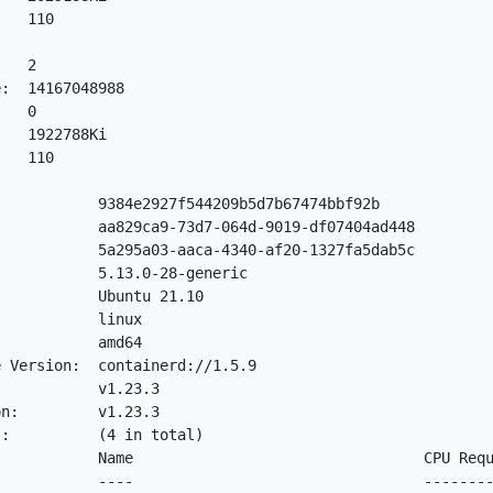
   110

   2

:  14167048988

   0

   1922788Ki

   110

           9384e2927f544209b5d7b67474bbf92b

           aa829ca9-73d7-064d-9019-df07404ad448

           5a295a03-aaca-4340-af20-1327fa5dab5c

           5.13.0-28-generic

           Ubuntu 21.10

           linux

           amd64

 Version:  containerd://1.5.9

           v1.23.3

n:         v1.23.3

:          (4 in total)

           Name                                 CPU Requ
           ----                                 --------