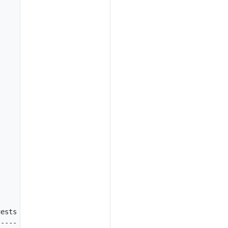
ests  CPU Limits  Memory Requests  Memory Limits  Age

----  ----------  ---------------  -------------  ---
