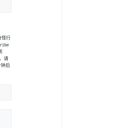
奇怪行
ribe
闭
容。请
分钟后