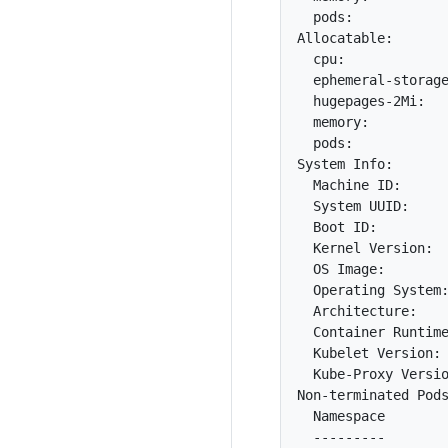
  pods:            
Allocatable:

  cpu:             
  ephemeral-storage
  hugepages-2Mi:   
  memory:          
  pods:            
System Info:

  Machine ID:      
  System UUID:     
  Boot ID:         
  Kernel Version:  
  OS Image:        
  Operating System:
  Architecture:    
  Container Runtime
  Kubelet Version: 
  Kube-Proxy Versio
Non-terminated Pods
  Namespace        
  ---------        