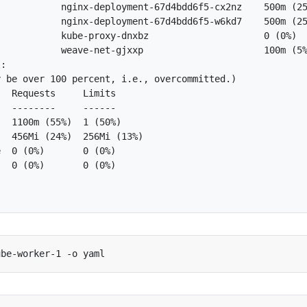
           nginx-deployment-67d4bdd6f5-cx2nz    500m (25
           nginx-deployment-67d4bdd6f5-w6kd7    500m (25
           kube-proxy-dnxbz                     0 (0%)  
           weave-net-gjxxp                      100m (5%
:

 be over 100 percent, i.e., overcommitted.)

  Requests     Limits

  --------     ------

  1100m (55%)  1 (50%)

  456Mi (24%)  256Mi (13%)

  0 (0%)       0 (0%)

  0 (0%)       0 (0%)
