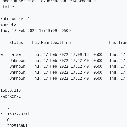
 node.kubernetes.io/unreachable:NoSchedule

 false

kube-worker-1

<unset>

Thu, 17 Feb 2022 17:13:09 -0500

    Status    LastHeartbeatTime                 LastTran
    ------    -----------------                 --------
e   False     Thu, 17 Feb 2022 17:09:13 -0500   Thu, 17 
     Unknown   Thu, 17 Feb 2022 17:12:40 -0500   Thu, 17 
     Unknown   Thu, 17 Feb 2022 17:12:40 -0500   Thu, 17 
     Unknown   Thu, 17 Feb 2022 17:12:40 -0500   Thu, 17 
     Unknown   Thu, 17 Feb 2022 17:12:40 -0500   Thu, 17 
168.0.113

-worker-1

   2

:  15372232Ki

   0

   2025188Ki
