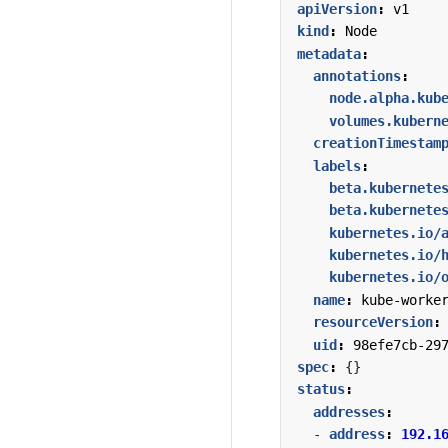
apiVersion
:
v1
kind
:
Node
metadata
:
annotations
:
node.alpha.kub
volumes.kubern
creationTimestam
labels
:
beta.kubernete
beta.kubernete
kubernetes.io/
kubernetes.io/
kubernetes.io/
name
:
kube-worke
resourceVersion
:
uid
:
98efe7cb-29
spec
:
{}
status
:
addresses
:
- 
address
:
192.1