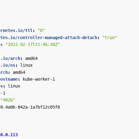
ernetes.io/ttl
:
"0"
etes.io/controller-managed-attach-detach
:
"true"
p
:
"2022-02-17T21:46:30Z"
s.io/arch
:
amd64
s.io/os
:
linux
arch
:
amd64
hostname
:
kube-worker-1
os
:
linux
r-1
"4026"
78-4a0b-842a-1a7bf12c05f8
68.0.113