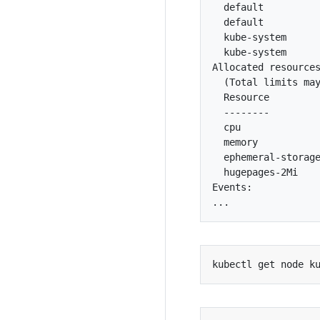
  default          
  default          
  kube-system      
  kube-system      
Allocated resources
  (Total limits may
  Resource         
  --------         
  cpu              
  memory           
  ephemeral-storage
  hugepages-2Mi    
Events:
