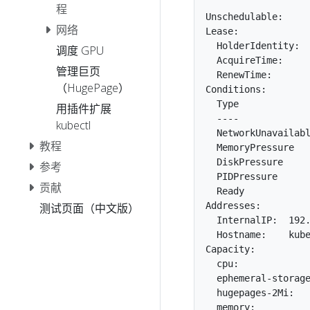
                   
程
Unschedulable:     
网络
Lease:

  HolderIdentity:  
调度 GPU
  AcquireTime:     
管理巨页
  RenewTime:       
（HugePage）
Conditions:

  Type             
用插件扩展
  ----             
kubectl
  NetworkUnavailabl
教程
  MemoryPressure  
  DiskPressure    
参考
  PIDPressure     
贡献
  Ready           
Addresses:

测试页面（中文版）
  InternalIP:  192.
  Hostname:    kube
Capacity:

  cpu:             
  ephemeral-storage
  hugepages-2Mi:   
  memory:          