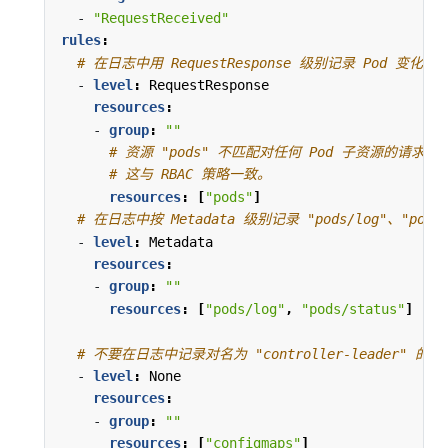
- 
"RequestReceived"
rules
:
# 在日志中用 RequestResponse 级别记录 Pod 变化。
- 
level
:
RequestResponse
resources
:
- 
group
:
""
# 资源 "pods" 不匹配对任何 Pod 子资源的请求，
# 这与 RBAC 策略一致。
resources
:
[
"pods"
]
# 在日志中按 Metadata 级别记录 "pods/log"、"pods/
- 
level
:
Metadata
resources
:
- 
group
:
""
resources
:
[
"pods/log"
,
"pods/status"
]
# 不要在日志中记录对名为 "controller-leader" 的 c
- 
level
:
None
resources
:
- 
group
:
""
resources
:
[
"configmaps"
]