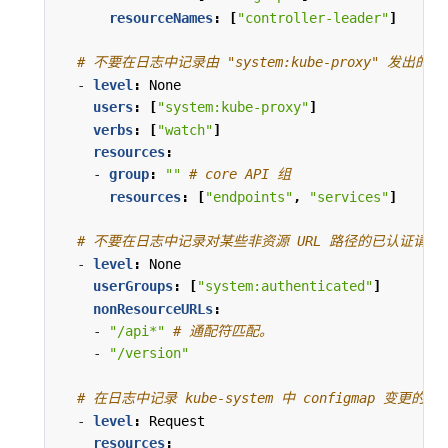
resourceNames
:
[
"controller-leader"
]
# 不要在日志中记录由 "system:kube-proxy" 发
- 
level
:
None
users
:
[
"system:kube-proxy"
]
verbs
:
[
"watch"
]
resources
:
- 
group
:
""
# core API 组
resources
:
[
"endpoints"
,
"services"
]
# 不要在日志中记录对某些非资源 URL 路径的已认证请求
- 
level
:
None
userGroups
:
[
"system:authenticated"
]
nonResourceURLs
:
- 
"/api*"
# 通配符匹配。
- 
"/version"
# 在日志中记录 kube-system 中 configmap 变更的
- 
level
:
Request
resources
: