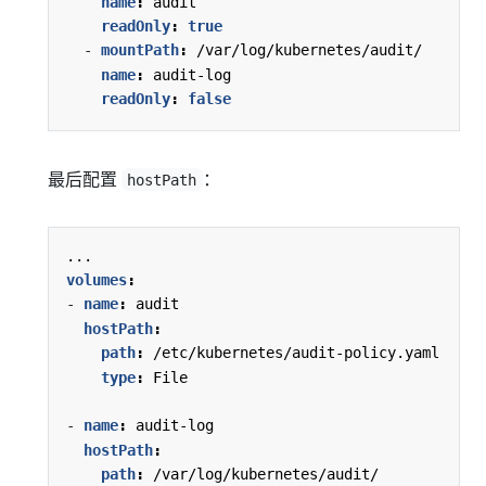
name
:
audit
readOnly
:
true
- 
mountPath
:
/var/log/kubernetes/audit/
name
:
audit-log
readOnly
:
false
最后配置
：
hostPath
...
volumes
:
- 
name
:
audit
hostPath
:
path
:
/etc/kubernetes/audit-policy.yaml
type
:
File
- 
name
:
audit-log
hostPath
:
path
:
/var/log/kubernetes/audit/