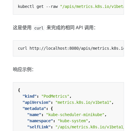
kubectl get --raw 
"/apis/metrics.k8s.io/v1beta1/
这是使用
来完成的相同 API 调用：
curl
响应示例：
{
"kind"
:
"PodMetrics"
,
"apiVersion"
:
"metrics.k8s.io/v1beta1"
,
"metadata"
:
{
"name"
:
"kube-scheduler-minikube"
,
"namespace"
:
"kube-system"
,
"selfLink"
:
"/apis/metrics.k8s.io/v1beta1/na