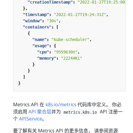
"creationTimestamp"
:
"2022-01-27T19:25:00Z"
},
"timestamp"
:
"2022-01-27T19:24:31Z"
,
"window"
:
"30s"
,
"containers"
:
[
{
"name"
:
"kube-scheduler"
,
"usage"
:
{
"cpu"
:
"9559630n"
,
"memory"
:
"22244Ki"
}
}
]
}
Metrics API 在
k8s.io/metrics
代码库中定义。 你必
须启用
API 聚合层
并为
API 注册一
metrics.k8s.io
个
APIService
。
要了解有关 Metrics API 的更多信息， 请参阅资源