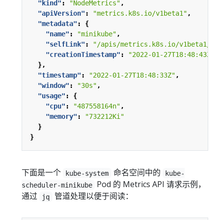
"kind"
:
"NodeMetrics"
,
"apiVersion"
:
"metrics.k8s.io/v1beta1"
,
"metadata"
:
{
"name"
:
"minikube"
,
"selfLink"
:
"/apis/metrics.k8s.io/v1beta1/no
"creationTimestamp"
:
"2022-01-27T18:48:43Z"
},
"timestamp"
:
"2022-01-27T18:48:33Z"
,
"window"
:
"30s"
,
"usage"
:
{
"cpu"
:
"487558164n"
,
"memory"
:
"732212Ki"
}
}
下面是一个
命名空间中的
kube-system
kube-
Pod 的 Metrics API 请求示例，
scheduler-minikube
通过
管道处理以便于阅读：
jq