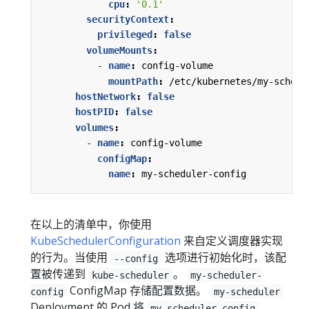
cpu
:
'0.1'
securityContext
:
privileged
:
false
volumeMounts
:
- 
name
:
config-volume
mountPath
:
/etc/kubernetes/my-schedu
hostNetwork
:
false
hostPID
:
false
volumes
:
- 
name
:
config-volume
configMap
:
name
:
my-scheduler-config
在以上的清单中，你使用
KubeSchedulerConfiguration
来自定义调度器实现
的行为。当使用
选项进行初始化时，该配
--config
置被传递到
。
kube-scheduler
my-scheduler-
ConfigMap 存储配置数据。
config
my-scheduler
Deployment 的 Pod 将
my-scheduler-config