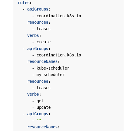
rules
:
- 
apiGroups
:
- 
coordination.k8s.io
resources
:
- 
leases
verbs
:
- 
create
- 
apiGroups
:
- 
coordination.k8s.io
resourceNames
:
- 
kube-scheduler
- 
my-scheduler
resources
:
- 
leases
verbs
:
- 
get
- 
update
- 
apiGroups
:
- 
""
resourceNames
: