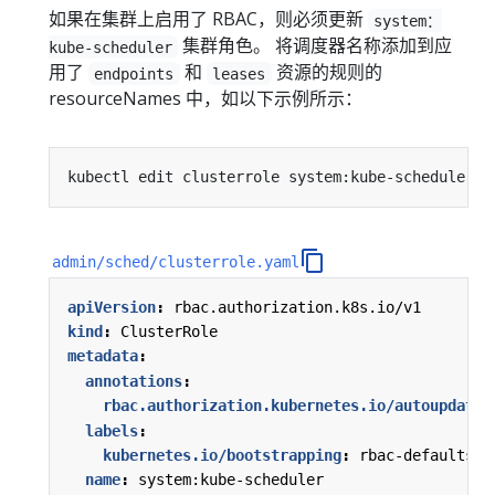
如果在集群上启用了 RBAC，则必须更新
system：
集群角色。 将调度器名称添加到应
kube-scheduler
用了
和
资源的规则的
endpoints
leases
resourceNames 中，如以下示例所示：
admin/sched/clusterrole.yaml
apiVersion
:
rbac.authorization.k8s.io/v1
kind
:
ClusterRole
metadata
:
annotations
:
rbac.authorization.kubernetes.io/autoupdate
:
labels
:
kubernetes.io/bootstrapping
:
rbac-defaults
name
:
system:kube-scheduler