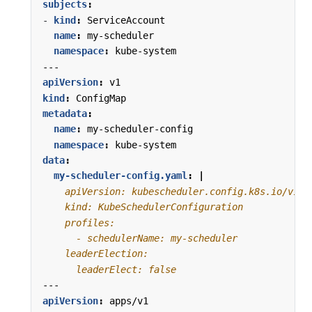
subjects
:
- 
kind
:
ServiceAccount
name
:
my-scheduler
namespace
:
kube-system
---
apiVersion
:
v1
kind
:
ConfigMap
metadata
:
name
:
my-scheduler-config
namespace
:
kube-system
data
:
my-scheduler-config.yaml
:
|
      leaderElect: false
---
apiVersion
:
apps/v1