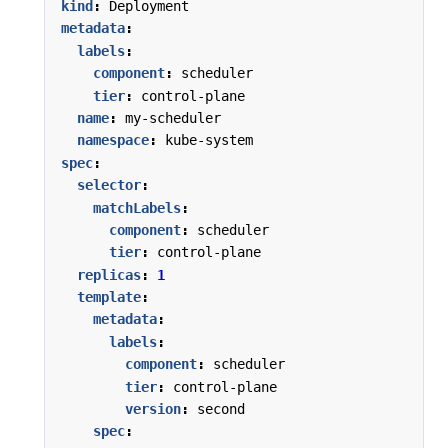
kind
:
Deployment
metadata
:
labels
:
component
:
scheduler
tier
:
control-plane
name
:
my-scheduler
namespace
:
kube-system
spec
:
selector
:
matchLabels
:
component
:
scheduler
tier
:
control-plane
replicas
:
1
template
:
metadata
:
labels
:
component
:
scheduler
tier
:
control-plane
version
:
second
spec
: