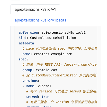
apiextensions.k8s.io/v1
apiextensions.k8s.io/v1beta1
apiVersion
:
apiextensions.k8s.io/v1
kind
:
CustomResourceDefinition
metadata
:
# name 必须匹配后面 spec 中的字段，且使用格式 <plur
name
:
crontabs.example.com
spec
:
# 组名，用于 REST API: /apis/<group>/<version
group
:
example.com
# 此 CustomResourceDefinition 所支持的版本列表
versions
:
- 
name
:
v1beta1
# 每个 version 可以通过 served 标志启用或禁止
served
:
true
# 有且只能有一个 version 必须被标记为存储版本