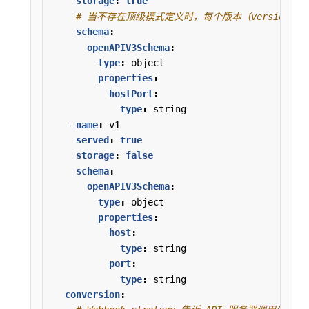
storage
:
true
# 当不存在顶级模式定义时，每个版本（version
schema
:
openAPIV3Schema
:
type
:
object
properties
:
hostPort
:
type
:
string
- 
name
:
v1
served
:
true
storage
:
false
schema
:
openAPIV3Schema
:
type
:
object
properties
:
host
:
type
:
string
port
:
type
:
string
conversion
: