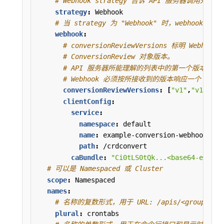
# Webhook strategy 告诉 API 服务器调用外
strategy
:
Webhook
# 当 strategy 为 "Webhook" 时，webhoo
webhook
:
# conversionReviewVersions 标明 Web
# ConversionReview 对象版本。
# API 服务器所能理解的列表中的第一个版本会被发送
# Webhook 必须按所接收到的版本响应一个 Conver
conversionReviewVersions
:
[
"v1"
,
"v1beta1
clientConfig
:
service
:
namespace
:
default
name
:
example-conversion-webhook-ser
path
:
/crdconvert
caBundle
:
"Ci0tLS0tQk...<base64-encode
# 可以是 Namespaced 或 Cluster
scope
:
Namespaced
names
:
# 名称的复数形式，用于 URL: /apis/<group>/<ver
plural
:
crontabs