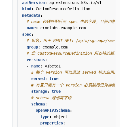
apiVersion
:
apiextensions.k8s.io/v1
kind
:
CustomResourceDefinition
metadata
:
# name 必须匹配后面 spec 中的字段，且使用格式 <plur
name
:
crontabs.example.com
spec
:
# 组名，用于 REST API: /apis/<group>/<version
group
:
example.com
# 此 CustomResourceDefinition 所支持的版本列表
versions
:
- 
name
:
v1beta1
# 每个 version 可以通过 served 标志启用或禁止
served
:
true
# 有且只能有一个 version 必须被标记为存储版本
storage
:
true
# schema 是必需字段
schema
:
openAPIV3Schema
:
type
:
object
properties
: