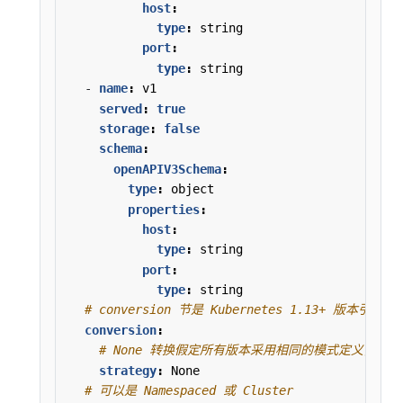
host
:
type
:
string
port
:
type
:
string
- 
name
:
v1
served
:
true
storage
:
false
schema
:
openAPIV3Schema
:
type
:
object
properties
:
host
:
type
:
string
port
:
type
:
string
# conversion 节是 Kubernetes 1.13+ 版本
conversion
:
# None 转换假定所有版本采用相同的模式定义，仅仅将
strategy
:
None
# 可以是 Namespaced 或 Cluster