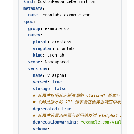
kind
:
CustomResourceDefinition
metadata
:
name
:
crontabs.example.com
spec
:
group
:
example.com
names
:
plural
:
crontabs
singular
:
crontab
kind
:
CronTab
scope
:
Namespaced
versions
:
- 
name
:
v1alpha1
served
:
true
storage
:
false
# 此属性标明此定制资源的 v1alpha1 版本已被弃用
# 发给此版本的 API 请求会在服务器响应中收到警
deprecated
:
true
# 此属性设置用来覆盖返回给发送 v1alpha1 AP
deprecationWarning
:
"example.com/v1alpha1 
schema
:
...