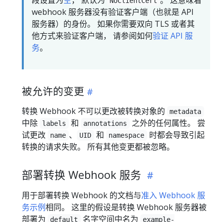
段设置为
空
， 默认为
。 这意味着
NoClientCert
webhook 服务器没有验证客户端（也就是 API
服务器）的身份。 如果你需要双向 TLS 或者其
他方式来验证客户端， 请参阅如何
验证 API 服
务
。
被允许的变更
转换 Webhook 不可以更改被转换对象的
metadata
中除
和
之外的任何属性。 尝
labels
annotations
试更改
、
和
时都会导致引起
name
UID
namespace
转换的请求失败。 所有其他变更都被忽略。
部署转换 Webhook 服务
用于部署转换 Webhook 的文档与
准入 Webhook 服
务示例
相同。 这里的假设是转换 Webhook 服务器被
部署为
名字空间中名为
default
example-