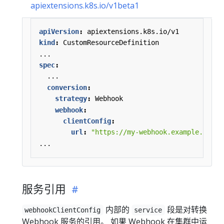
apiextensions.k8s.io/v1beta1
apiVersion
:
apiextensions.k8s.io/v1
kind
:
CustomResourceDefinition
...
spec
:
...
conversion
:
strategy
:
Webhook
webhook
:
clientConfig
:
url
:
"https://my-webhook.example.com:9
...
服务引用
内部的
段是对转换
webhookClientConfig
service
Webhook 服务的引用。 如果 Webhook 在集群中运