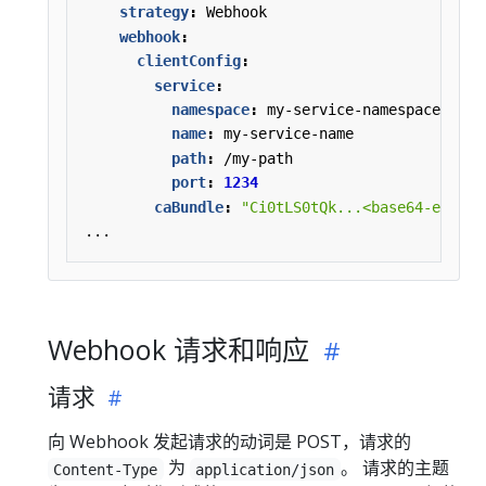
strategy
:
Webhook
webhook
:
clientConfig
:
service
:
namespace
:
my-service-namespace
name
:
my-service-name
path
:
/my-path
port
:
1234
caBundle
:
"Ci0tLS0tQk...<base64-encode
...
Webhook 请求和响应
请求
向 Webhook 发起请求的动词是 POST，请求的
为
。 请求的主题
Content-Type
application/json