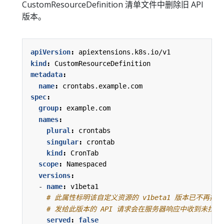
CustomResourceDefinition 清单文件中删除旧 API
版本。
apiVersion
:
apiextensions.k8s.io/v1
kind
:
CustomResourceDefinition
metadata
:
name
:
crontabs.example.com
spec
:
group
:
example.com
names
:
plural
:
crontabs
singular
:
crontab
kind
:
CronTab
scope
:
Namespaced
versions
:
- 
name
:
v1beta1
# 此属性标明该自定义资源的 v1beta1 版本已不再提
# 发给此版本的 API 请求会在服务器响应中收到未找
served
:
false