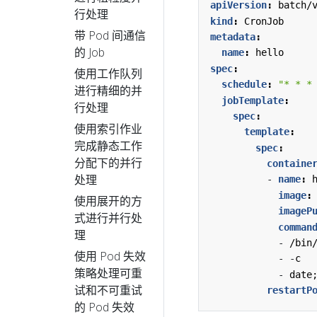
apiVersion
:
batch/
行处理
kind
:
CronJob
带 Pod 间通信
metadata
:
的 Job
name
:
hello
spec
:
使用工作队列
schedule
:
"* * *
进行精细的并
jobTemplate
:
行处理
spec
:
使用索引作业
template
:
完成静态工作
spec
:
分配下的并行
containe
处理
- 
name
:
image
:
使用展开的方
imageP
式进行并行处
comman
理
- 
/bin
使用 Pod 失效
- -
c
策略处理可重
- 
date
试和不可重试
restartP
的 Pod 失效