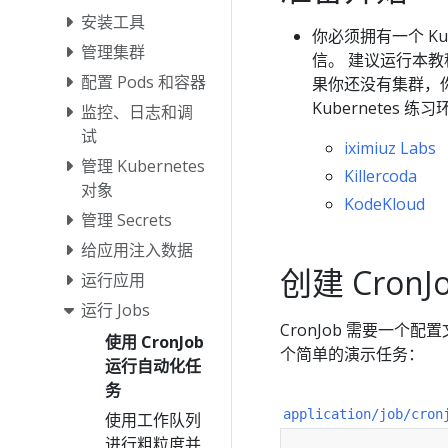
安装工具
你必须拥有一个 Ku
管理集群
信。 建议运行本
配置 Pods 和容器
果你还没有集群，
Kubernetes 练
监控、日志和调
试
iximiuz Labs
管理 Kubernetes
Killercoda
对象
KodeKloud
管理 Secrets
给应用注入数据
创建 CronJ
运行应用
运行 Jobs
CronJob 需要一个配置
使用 CronJob
个简单的演示任务：
运行自动化任
务
application/job/cron
使用工作队列
进行粗粒度并