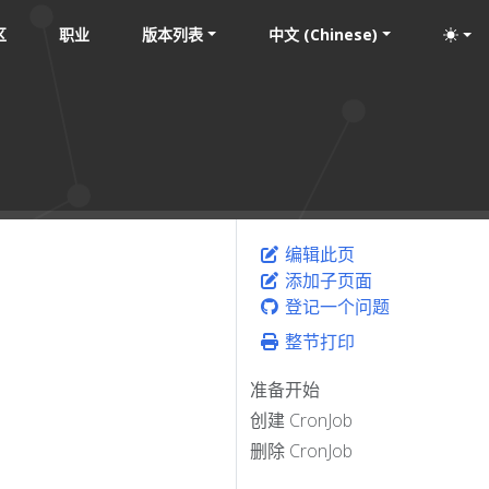
区
职业
版本列表
中文 (Chinese)
编辑此页
添加子页面
登记一个问题
整节打印
准备开始
创建 CronJob
删除 CronJob