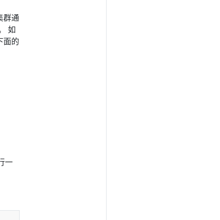
的集群通
。 如
下面的
运行一