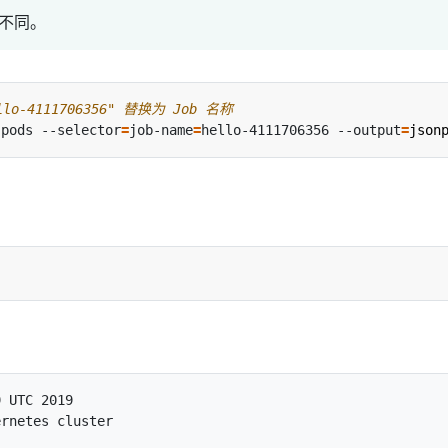
名称不同。
o-4111706356" 替换为 Job 名称
 pods --selector
=
job-name
=
hello-4111706356 --output
=
json
 UTC 2019
