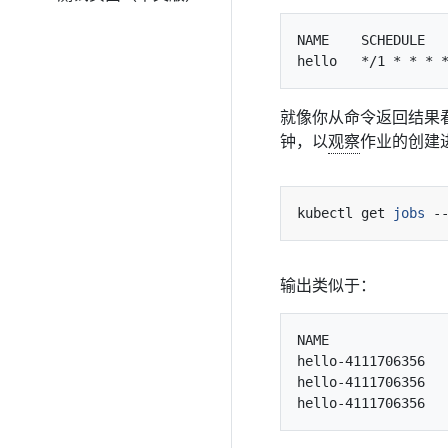
NAME    SCHEDULE   
就像你从命令返回结果看
钟，以
观察
作业的创建
kubectl get 
jobs
输出类似于：
NAME               
hello-4111706356   
hello-4111706356   