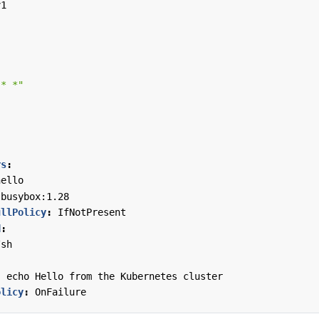
v1
 * *"
rs
:
hello
busybox:1.28
ullPolicy
:
IfNotPresent
d
:
/sh
; echo Hello from the Kubernetes cluster
olicy
:
OnFailure