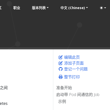
区
职业
版本列表
中文 (Chinese)
编辑此页
添加子页面
登记一个问题
整节打印
 之间
准备开始
启动带 Pod 间通信的 Job
示例
tes