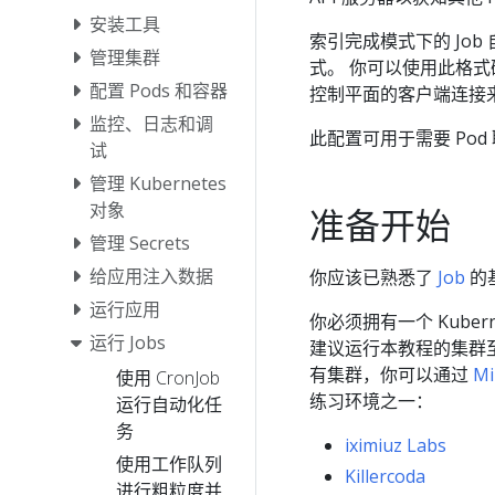
安装工具
索引完成模式下的 Job
管理集群
式。 你可以使用此格式确定
配置 Pods 和容器
控制平面的客户端连接来通过
监控、日志和调
此配置可用于需要 Pod 
试
管理 Kubernetes
对象
准备开始
管理 Secrets
给应用注入数据
你应该已熟悉了
Job
的
运行应用
你必须拥有一个 Kuber
运行 Jobs
建议运行本教程的集群
有集群，你可以通过
Mi
使用 CronJob
练习环境之一：
运行自动化任
务
iximiuz Labs
使用工作队列
Killercoda
进行粗粒度并