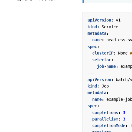
apiVersion
:
v1
kind
:
Service
metadata
:
name
:
headless-s
spec
:
clusterIP
:
None
selector
:
job-name
:
exam
---
apiVersion
:
batch/
kind
:
Job
metadata
:
name
:
example-jo
spec
:
completions
:
3
parallelism
:
3
completionMode
: