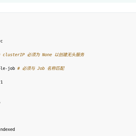
vc
# clusterIP 必须为 None 以创建无头服务
ple-job
# 必须与 Job 名称匹配
v1
b
Indexed