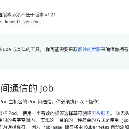
务器版本必须不低于版本 v1.21.
入
.
kubectl version
ikube 或类似的工具， 你可能需要采取
额外的步骤
来确保你拥有
 间通信的 Job
 Pod 主机名的 Pod 间通信，你必须执行以下操作：
的那些 Pod， 使用一个有效的标签选择算符创建
无头服务
。 该无
b 相同的名字空间内。 实现这一目的的一种简单的方式是使用
job
作为选择算符， 因为
标签将由 Kubernetes 自动添
job-name