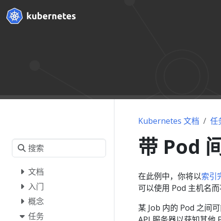
Kubernetes 文档
任
带 Pod 
文档
在此例中，你将以
索引
入门
可以使用 Pod 主机名而
概念
某 Job 内的 Pod 之
任务
API 服务器以获知其他 P