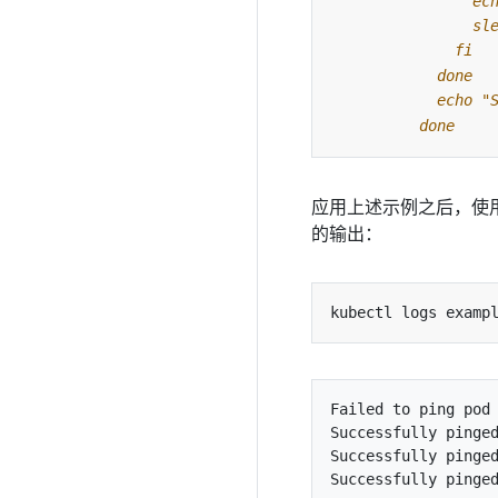
          done
应用上述示例之后，使
的输出：
Failed to ping pod 
Successfully pinged
Successfully pinged