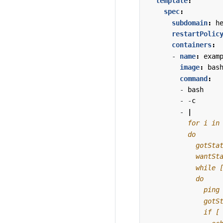
template
:
spec
:
subdomain
:
h
restartPolic
containers
:
- 
name
:
exam
image
:
bas
command
:
- 
bash
- -
c
- 
|