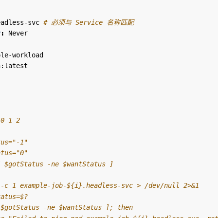
eadless-svc
# 必须与 Service 名称匹配
y
:
Never
ple-workload
h:latest