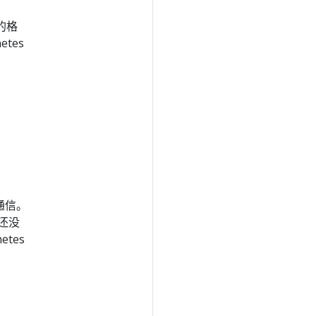
的格
tes
群通信。
还没
tes