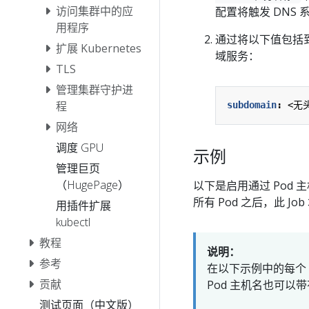
访问集群中的应
配置将触发 DNS 
用程序
通过将以下值包括到你
扩展 Kubernetes
域服务：
TLS
管理集群守护进
程
subdomain
:
<无
网络
调度 GPU
示例
管理巨页
（HugePage）
以下是启用通过 Pod 主
所有 Pod 之后，此 Jo
用插件扩展
kubectl
教程
说明：
参考
在以下示例中的每个 P
贡献
Pod 主机名也可以
测试页面（中文版）