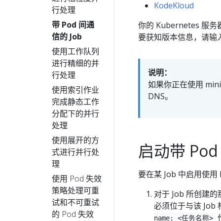
KodeKloud
行处理
带 Pod 间通
你的 Kubernetes 服
信的 Job
要获知版本信息，请输
使用工作队列
进行精细的并
说明：
行处理
如果你正在使用 min
使用索引作业
DNS。
完成静态工作
分配下的并行
处理
使用展开的方
启动带 Pod
式进行并行处
理
要在某 Job 中启用使用
使用 Pod 失效
策略处理可重
对于 Job 所创建
试和不可重试
必须位于与该 Jo
的 Pod 失效
name: <任务名称>