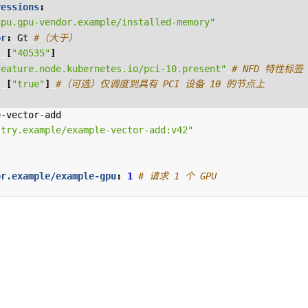
ressions
:
gpu.gpu-vendor.example/installed-memory"
or
:
Gt
#（大于）
:
[
"40535"
]
feature.node.kubernetes.io/pci-10.present"
# NFD 特性标签
:
[
"true"
]
#（可选）仅调度到具有 PCI 设备 10 的节点上
e-vector-add
stry.example/example-vector-add:v42"
or.example/example-gpu
:
1
# 请求 1 个 GPU