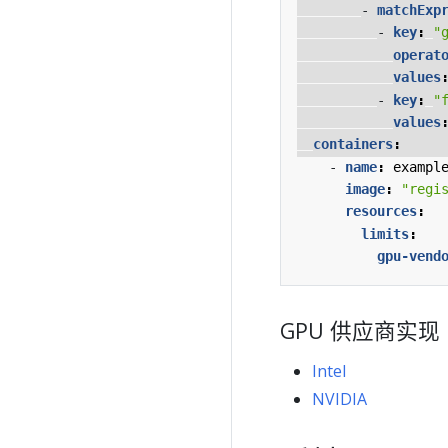
- 
matchExp
- 
key
:
"
operat
values
- 
key
:
"
values
containers
:
- 
name
:
exampl
image
:
"regi
resources
:
limits
:
gpu-vend
GPU 供应商实现
Intel
NVIDIA