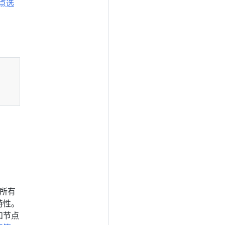
点选
现所有
特性。
和节点