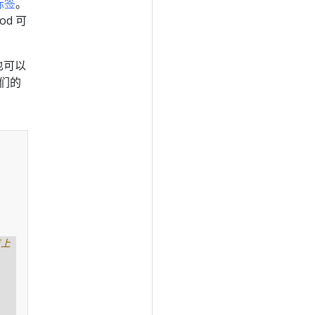
标签
。
d 可
也可以
他们的
点上