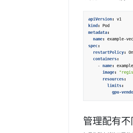
apiVersion
:
v1
kind
:
Pod
metadata
:
name
:
example-ve
spec
:
restartPolicy
:
O
containers
:
- 
name
:
exampl
image
:
"regi
resources
:
limits
:
gpu-vend
管理配有不同