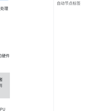
自动节点标签
形处理
殊的硬件
者
到
PU