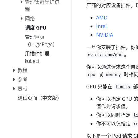
管理集群守护进
厂商的对应设备插件。
程
AMD
网络
Intel
调度 GPU
NVIDIA
管理巨页
（HugePage）
一旦你安装了插件，你
用插件扩展
。
nvidia.com/gpu
kubectl
你可以通过请求这个自定
教程
或
时相同
cpu
memory
参考
GPU 只能在
部
limits
贡献
测试页面（中文版）
你可以指定 GPU 
值作为请求值。
你可以同时指定
l
你不可以仅指定
r
以下是一个 Pod 请求 