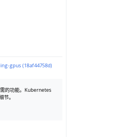
ing-gpus (18af44758d)
功能。Kubernetes
细节。