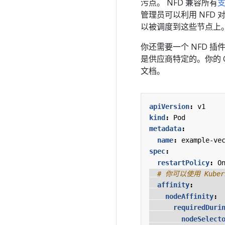
污点。 NFD 兼容所有
管理员可以利用 NFD
以被调度到这些节点上
你还需要一个 NFD 
是供应商特定的。你的 
文档。
apiVersion
:
v1
kind
:
Pod
metadata
:
name
:
example-ve
spec
:
restartPolicy
:
O
# 你可以使用 Kub
affinity
:
nodeAffinity
:
requiredDuri
nodeSelect