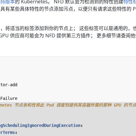
支持版本
的 Kubernetes。 NFD 默认会为检测到的特性创建
特性
 对具有某些具体特性的节点添加污点，以便只有请求这些特性的 Po
。
插件，将适当的标签添加到你的节点上； 这些标签可以是通用的，
GPU 供应商可能会为 NFD 提供第三方插件； 更多细节请查阅
ctor-add
nFailure
ernetes 节点亲和性将此 Pod 调度到提供其容器所需的那种 GPU 的节
ngSchedulingIgnoredDuringExecution
:
orTerms
: