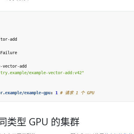
ctor-add
nFailure
e-vector-add
stry.example/example-vector-add:v42"
or.example/example-gpu
:
1
# 请求 1 个 GPU
类型 GPU 的集群