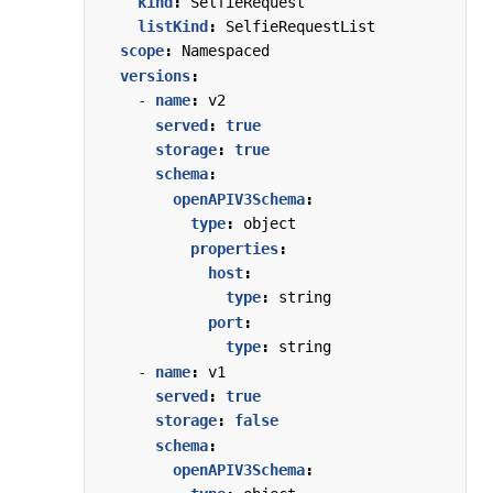
kind
:
SelfieRequest
listKind
:
SelfieRequestList
scope
:
Namespaced
versions
:
- 
name
:
v2
served
:
true
storage
:
true
schema
:
openAPIV3Schema
:
type
:
object
properties
:
host
:
type
:
string
port
:
type
:
string
- 
name
:
v1
served
:
true
storage
:
false
schema
:
openAPIV3Schema
: