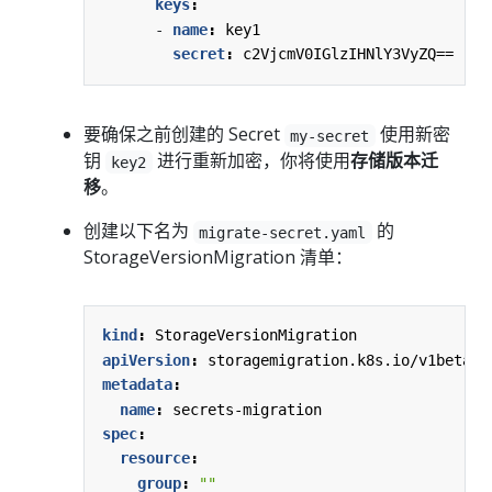
keys
:
- 
name
:
key1
secret
:
c2VjcmV0IGlzIHNlY3VyZQ==
要确保之前创建的 Secret
使用新密
my-secret
钥
进行重新加密，你将使用
存储版本迁
key2
移
。
创建以下名为
的
migrate-secret.yaml
StorageVersionMigration 清单：
kind
:
StorageVersionMigration
apiVersion
:
storagemigration.k8s.io/v1beta1
metadata
:
name
:
secrets-migration
spec
:
resource
:
group
:
""