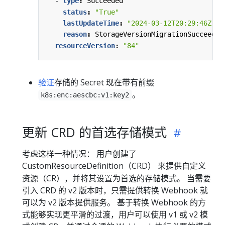
- 
type
:
Succeeded
status
:
"True"
lastUpdateTime
:
"2024-03-12T20:29:46Z"
reason
:
StorageVersionMigrationSucceeded
resourceVersion
:
"84"
验证
存储的 Secret 现在带有前缀
。
k8s:enc:aescbc:v1:key2
更新 CRD 的首选存储模式
考虑这样一种情况： 用户创建了
CustomResourceDefinition
（CRD） 来提供自定义
资源（CR），并将其设置为首选的存储模式。 当需要
引入 CRD 的 v2 版本时，只需提供转换 Webhook 就
可以为 v2 版本提供服务。 基于转换 Webhook 的方
式能够实现更平滑的过渡，用户可以使用 v1 或 v2 模