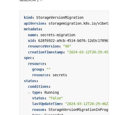
kind
:
StorageVersionMigration
apiVersion
:
storagemigration.k8s.io/v1beta1
metadata
:
name
:
secrets-migration
uid
:
628f6922-a9cb-4514-b076-12d3c178967c
resourceVersion
:
"90"
creationTimestamp
:
"2024-03-12T20:29:45Z"
spec
:
resource
:
group
:
""
resource
:
secrets
status
:
conditions
:
- 
type
:
Running
status
:
"False"
lastUpdateTime
:
"2024-03-12T20:29:46Z"
reason
:
StorageVersionMigrationInProgres