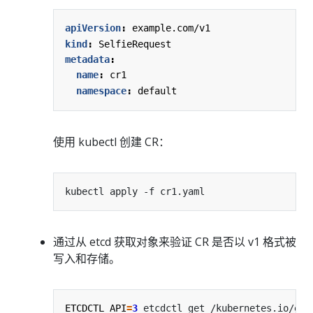
apiVersion
:
example.com/v1
kind
:
SelfieRequest
metadata
:
name
:
cr1
namespace
:
default
使用 kubectl 创建 CR：
通过从 etcd 获取对象来验证 CR 是否以 v1 格式被
写入和存储。
ETCDCTL_API
=
3
 etcdctl get /kubernetes.io/exa