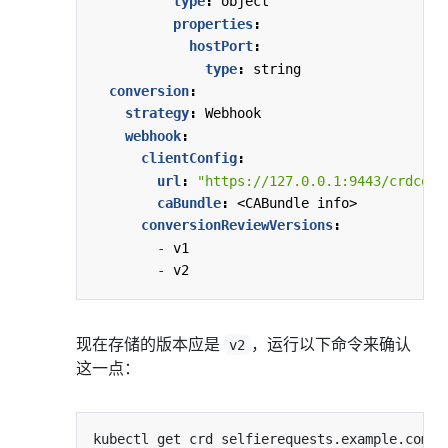
type
:
object
properties
:
hostPort
:
type
:
string
conversion
:
strategy
:
Webhook
webhook
:
clientConfig
:
url
:
"https://127.0.0.1:9443/crdconv
caBundle
:
<CABundle info>
conversionReviewVersions
:
- 
v1
- 
v2
现在存储的版本应是
，运行以下命令来确认
v2
这一点：
kubectl get crd selfierequests.example.com -