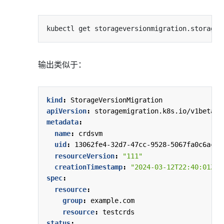
输出类似于：
kind
:
StorageVersionMigration
apiVersion
:
storagemigration.k8s.io/v1beta1
metadata
:
name
:
crdsvm
uid
:
13062fe4-32d7-47cc-9528-5067fa0c6ac8
resourceVersion
:
"111"
creationTimestamp
:
"2024-03-12T22:40:01Z"
spec
:
resource
:
group
:
example.com
resource
:
testcrds
status
: