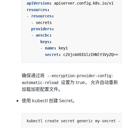
apiVersion
:
apiserver.config.k8s.io/v1
resources
:
- 
resources
:
- 
secrets
providers
:
- 
aescbc
:
keys
:
- 
name
:
key1
secret
:
c2VjcmV0IGlzIHNlY3VyZQ==
确保通过将
--encryption-provider-config-
设置为 true， 允许自动重新
automatic-reload
加载加密配置文件。
使用 kubectl 创建 Secret。
kubectl create secret generic my-secret --fr