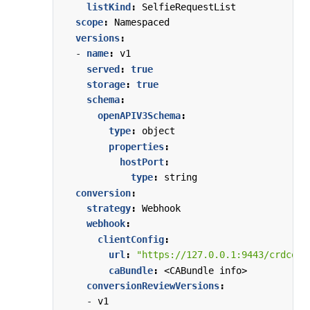
listKind
:
SelfieRequestList
scope
:
Namespaced
versions
:
- 
name
:
v1
served
:
true
storage
:
true
schema
:
openAPIV3Schema
:
type
:
object
properties
:
hostPort
:
type
:
string
conversion
:
strategy
:
Webhook
webhook
:
clientConfig
:
url
:
"https://127.0.0.1:9443/crdconv
caBundle
:
<CABundle info>
conversionReviewVersions
:
- 
v1