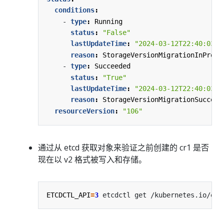
conditions
:
- 
type
:
Running
status
:
"False"
lastUpdateTime
:
"2024-03-12T22:40:03Z"
reason
:
StorageVersionMigrationInProgr
- 
type
:
Succeeded
status
:
"True"
lastUpdateTime
:
"2024-03-12T22:40:03Z"
reason
:
StorageVersionMigrationSucceed
resourceVersion
:
"106"
通过从 etcd 获取对象来验证之前创建的 cr1 是否
现在以 v2 格式被写入和存储。
ETCDCTL_API
=
3
 etcdctl get /kubernetes.io/exa