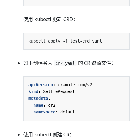
使用 kubectl 更新 CRD：
如下创建名为
的 CR 资源文件：
cr2.yaml
apiVersion
:
example.com/v2
kind
:
SelfieRequest
metadata
:
name
:
cr2
namespace
:
default
使用 kubectl 创建 CR：