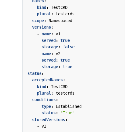
names
:
kind
:
TestCRD
plural
:
testcrds
scope
:
Namespaced
versions
:
- 
name
:
v1
served
:
true
storage
:
false
- 
name
:
v2
served
:
true
storage
:
true
status
:
acceptedNames
:
kind
:
TestCRD
plural
:
testcrds
conditions
:
- 
type
:
Established
status
:
"True"
storedVersions
:
- 
v2