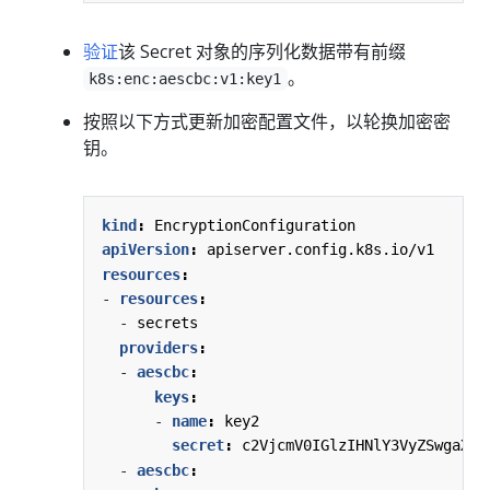
验证
该 Secret 对象的序列化数据带有前缀
。
k8s:enc:aescbc:v1:key1
按照以下方式更新加密配置文件，以轮换加密密
钥。
kind
:
EncryptionConfiguration
apiVersion
:
apiserver.config.k8s.io/v1
resources
:
- 
resources
:
- 
secrets
providers
:
- 
aescbc
:
keys
:
- 
name
:
key2
secret
:
c2VjcmV0IGlzIHNlY3VyZSwgaXMg
- 
aescbc
: