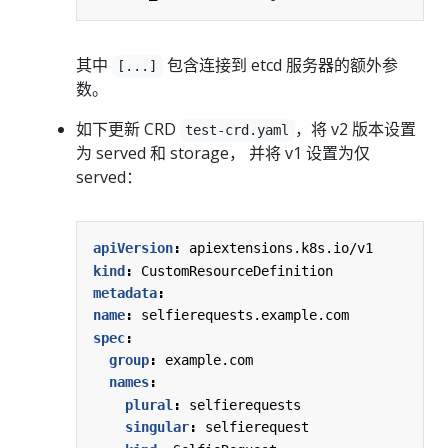
其中
包含连接到 etcd 服务器的额外参
[...]
数。
如下更新 CRD
，将 v2 版本设置
test-crd.yaml
为 served 和 storage， 并将 v1 设置为仅
served：
apiVersion
:
apiextensions.k8s.io/v1
kind
:
CustomResourceDefinition
metadata
:
name
:
selfierequests.example.com
spec
:
group
:
example.com
names
:
plural
:
selfierequests
singular
:
selfierequest