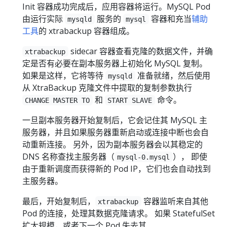
Init 容器成功完成后，应用容器将运行。MySQL Pod
由运行实际
服务的
容器和充当
辅助
mysqld
mysql
工具
的 xtrabackup 容器组成。
sidecar 容器查看克隆的数据文件，并确
xtrabackup
定是否有必要在副本服务器上初始化 MySQL 复制。
如果是这样，它将等待
准备就绪，然后使用
mysqld
从 XtraBackup 克隆文件中提取的复制参数执行
和
命令。
CHANGE MASTER TO
START SLAVE
一旦副本服务器开始复制后，它会记住其 MySQL 主
服务器，并且如果服务器重新启动或连接中断也会自
动重新连接。 另外，因为副本服务器会以其稳定的
DNS 名称查找主服务器（
）， 即使
mysql-0.mysql
由于重新调度而获得新的 Pod IP，它们也会自动找到
主服务器。
最后，开始复制后，
容器监听来自其他
xtrabackup
Pod 的连接，处理其数据克隆请求。 如果 StatefulSet
扩大规模，或者下一个 Pod 失去其