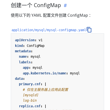
创建一个 ConfigMap
使用以下的 YAML 配置文件创建 ConfigMap ：
application/mysql/mysql-configmap.yaml
apiVersion
:
v1
kind
:
ConfigMap
metadata
:
name
:
mysql
labels
:
app
:
mysql
app.kubernetes.io/name
:
mysql
data
:
primary.cnf
:
|
    log-bin
replica.cnf
:
|