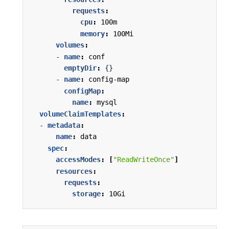
requests
:
cpu
:
100m
memory
:
100Mi
volumes
:
- 
name
:
conf
emptyDir
:
{}
- 
name
:
config-map
configMap
:
name
:
mysql
volumeClaimTemplates
:
- 
metadata
:
name
:
data
spec
:
accessModes
:
[
"ReadWriteOnce"
]
resources
:
requests
:
storage
:
10Gi