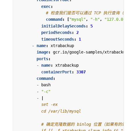
exec
:
# 检查我们是否可以通过 TCP 执行查询（skip
command
:
[
"mysql"
,
"-h"
,
"127.0.0.1"
initialDelaySeconds
:
5
periodSeconds
:
2
timeoutSeconds
:
1
- 
name
:
xtrabackup
image
:
gcr.io/google-samples/xtrabackup:
ports
:
- 
name
:
xtrabackup
containerPort
:
3307
command
:
- 
bash
- 
"-c"
- 
|