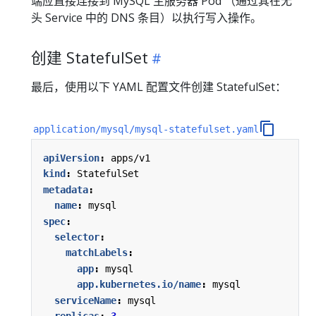
端应直接连接到 MySQL 主服务器 Pod （通过其在无
头 Service 中的 DNS 条目）以执行写入操作。
创建 StatefulSet
最后，使用以下 YAML 配置文件创建 StatefulSet：
application/mysql/mysql-statefulset.yaml
apiVersion
:
apps/v1
kind
:
StatefulSet
metadata
:
name
:
mysql
spec
:
selector
:
matchLabels
:
app
:
mysql
app.kubernetes.io/name
:
mysql
serviceName
:
mysql
replicas
:
3