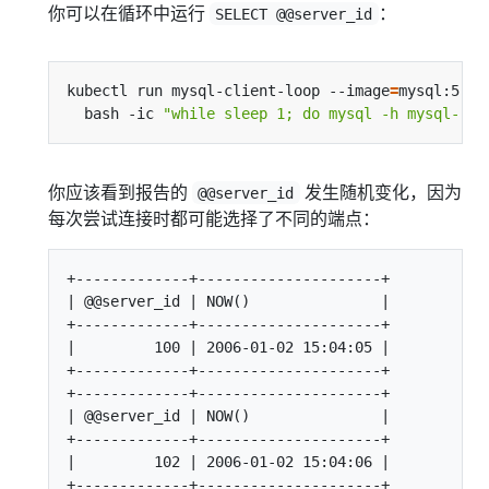
你可以在循环中运行
：
SELECT @@server_id
kubectl run mysql-client-loop --image
=
mysql:5.7 
  bash -ic 
"while sleep 1; do mysql -h mysql-rea
你应该看到报告的
发生随机变化，因为
@@server_id
每次尝试连接时都可能选择了不同的端点：
+-------------+---------------------+

| @@server_id | NOW()               |

+-------------+---------------------+

|         100 | 2006-01-02 15:04:05 |

+-------------+---------------------+

+-------------+---------------------+

| @@server_id | NOW()               |

+-------------+---------------------+

|         102 | 2006-01-02 15:04:06 |

+-------------+---------------------+
