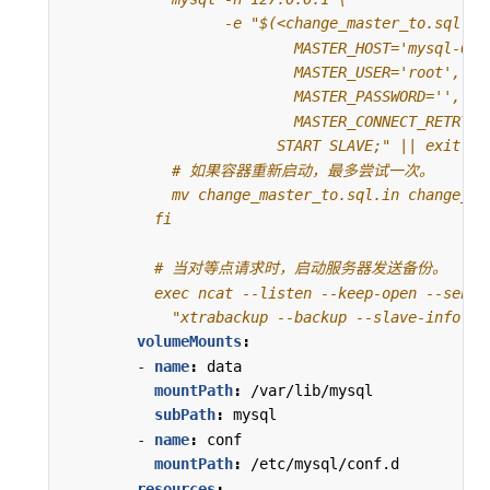
            "xtrabackup --backup --slave-info --
volumeMounts
:
- 
name
:
data
mountPath
:
/var/lib/mysql
subPath
:
mysql
- 
name
:
conf
mountPath
:
/etc/mysql/conf.d
resources
: