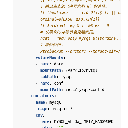
          xtrabackup --prepare --target-dir=/var
volumeMounts
:
- 
name
:
data
mountPath
:
/var/lib/mysql
subPath
:
mysql
- 
name
:
conf
mountPath
:
/etc/mysql/conf.d
containers
:
- 
name
:
mysql
image
:
mysql:5.7
env
:
- 
name
:
MYSQL_ALLOW_EMPTY_PASSWORD
value
:
"1"