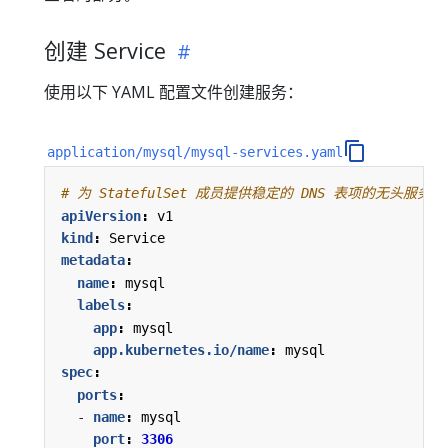
创建 Service
使用以下 YAML 配置文件创建服务：
application/mysql/mysql-services.yaml
# 为 StatefulSet 成员提供稳定的 DNS 表项的无头服务（He
apiVersion
:
v1
kind
:
Service
metadata
:
name
:
mysql
labels
:
app
:
mysql
app.kubernetes.io/name
:
mysql
spec
:
ports
:
- 
name
:
mysql
port
:
3306