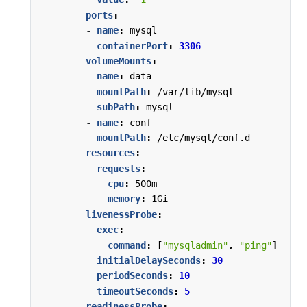
ports
:
- 
name
:
mysql
containerPort
:
3306
volumeMounts
:
- 
name
:
data
mountPath
:
/var/lib/mysql
subPath
:
mysql
- 
name
:
conf
mountPath
:
/etc/mysql/conf.d
resources
:
requests
:
cpu
:
500m
memory
:
1Gi
livenessProbe
:
exec
:
command
:
[
"mysqladmin"
,
"ping"
]
initialDelaySeconds
:
30
periodSeconds
:
10
timeoutSeconds
:
5
readinessProbe
: