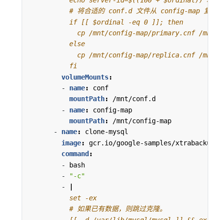
          fi
volumeMounts
:
- 
name
:
conf
mountPath
:
/mnt/conf.d
- 
name
:
config-map
mountPath
:
/mnt/config-map
- 
name
:
clone-mysql
image
:
gcr.io/google-samples/xtrabackup:
command
:
- 
bash
- 
"-c"
- 
|