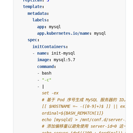
template
:
metadata
:
labels
:
app
:
mysql
app.kubernetes.io/name
:
mysql
spec
:
initContainers
:
- 
name
:
init-mysql
image
:
mysql:5.7
command
:
- 
bash
- 
"-c"
- 
|