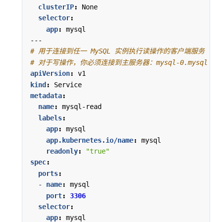
clusterIP
:
None
selector
:
app
:
mysql
---
# 用于连接到任一 MySQL 实例执行读操作的客户端服务
# 对于写操作，你必须连接到主服务器：mysql-0.mysql
apiVersion
:
v1
kind
:
Service
metadata
:
name
:
mysql-read
labels
:
app
:
mysql
app.kubernetes.io/name
:
mysql
readonly
:
"true"
spec
:
ports
:
- 
name
:
mysql
port
:
3306
selector
:
app
:
mysql