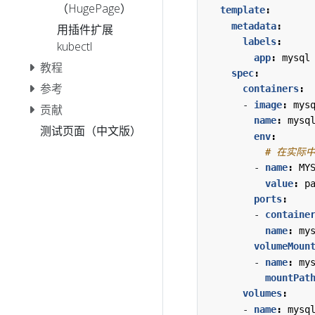
（HugePage）
template
:
metadata
:
用插件扩展
labels
:
kubectl
app
:
mysql
教程
spec
:
参考
containers
:
- 
image
:
mys
贡献
name
:
mysq
测试页面（中文版）
env
:
# 在实际中
- 
name
:
MY
value
:
p
ports
:
- 
containe
name
:
my
volumeMoun
- 
name
:
my
mountPat
volumes
:
- 
name
:
mysq