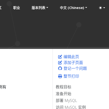
区
职业
版本列表
中文 (Chinese)
编辑此页
添加子页面
登记一个问题
整节打印
实例有
教程目标
准备开始
部署 MySQL
访问 MySQL 实例