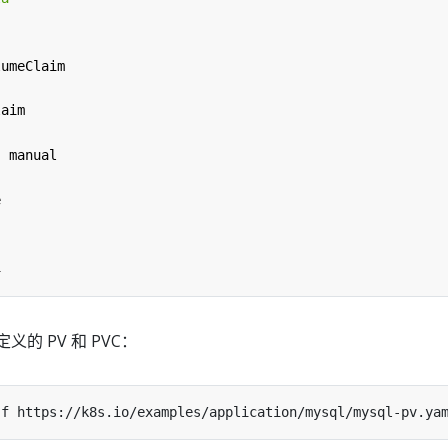
lumeClaim
laim
:
manual
e
i
定义的 PV 和 PVC：