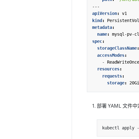
---
apiVersion
:
v1
kind
:
PersistentVo
metadata
:
name
:
mysql-pv-c
spec
:
storageClassName
accessModes
:
- 
ReadWriteOnc
resources
:
requests
:
storage
:
20G
部署 YAML 文件中