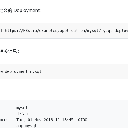
义的 Deployment：
t 相关信息：
       mysql

       default

mp:    Tue, 01 Nov 2016 11:18:45 -0700

       app=mysql
