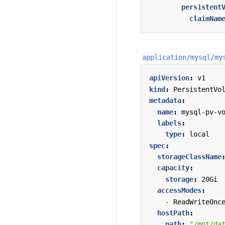
persistent
claimNam
application/mysql/my
apiVersion
:
v1
kind
:
PersistentVo
metadata
:
name
:
mysql-pv-v
labels
:
type
:
local
spec
:
storageClassName
capacity
:
storage
:
20Gi
accessModes
:
- 
ReadWriteOnc
hostPath
:
path
:
"/mnt/da