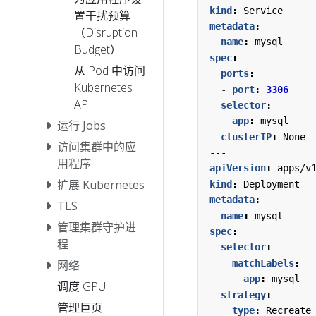
kind
:
Service
置干扰预算
metadata
:
（Disruption
name
:
mysql
Budget）
spec
:
从 Pod 中访问
ports
:
Kubernetes
- 
port
:
3306
API
selector
:
app
:
mysql
运行 Jobs
clusterIP
:
None
访问集群中的应
---
用程序
apiVersion
:
apps/v
扩展 Kubernetes
kind
:
Deployment
metadata
:
TLS
name
:
mysql
管理集群守护进
spec
:
程
selector
:
网络
matchLabels
:
app
:
mysql
调度 GPU
strategy
:
管理巨页
type
:
Recreate