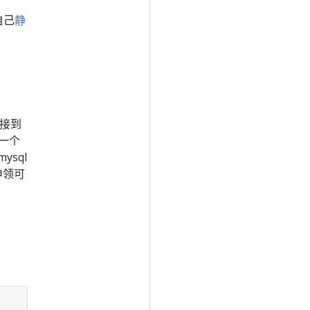
自己
静
其连接到
是一个
mysql
该申领可