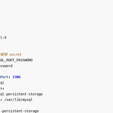
ql:9
l
使用 secret
SQL_ROOT_PASSWORD
assword
rPort
:
3306
sql
ts
:
sql-persistent-storage
h
:
/var/lib/mysql
l-persistent-storage