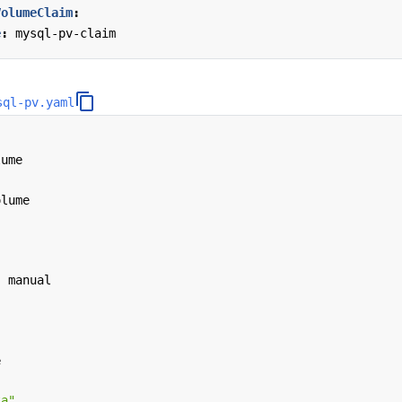
VolumeClaim
:
e
:
mysql-pv-claim
sql-pv.yaml
lume
olume
:
manual
e
ta"