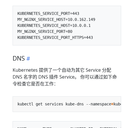
KUBERNETES_SERVICE_PORT=443

MY_NGINX_SERVICE_HOST=10.0.162.149

KUBERNETES_SERVICE_HOST=10.0.0.1

MY_NGINX_SERVICE_PORT=80

DNS
Kubernetes 提供了一个自动为其它 Service 分配
DNS 名字的 DNS 插件 Service。 你可以通过如下命
令检查它是否在工作：
kubectl get services kube-dns --namespace
=