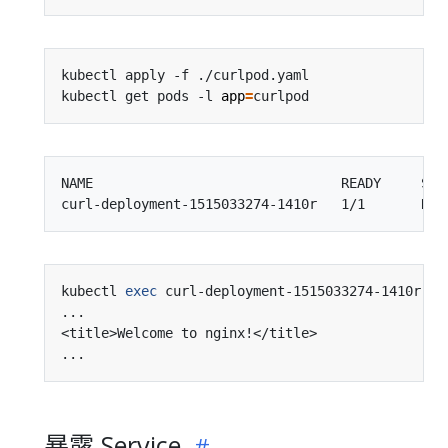
kubectl get pods -l 
app
=
NAME                               READY     STAT
kubectl 
exec
暴露 Service