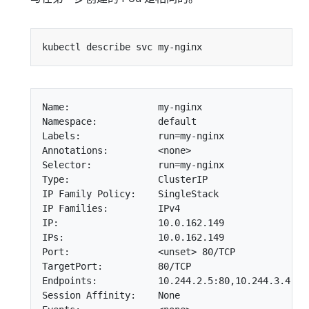
Name:                my-nginx

Namespace:           default

Labels:              run=my-nginx

Annotations:         <none>

Selector:            run=my-nginx

Type:                ClusterIP

IP Family Policy:    SingleStack

IP Families:         IPv4

IP:                  10.0.162.149

IPs:                 10.0.162.149

Port:                <unset> 80/TCP

TargetPort:          80/TCP

Endpoints:           10.244.2.5:80,10.244.3.4:80

Session Affinity:    None
