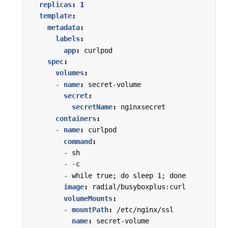
replicas
:
1
template
:
metadata
:
labels
:
app
:
curlpod
spec
:
volumes
:
- 
name
:
secret-volume
secret
:
secretName
:
nginxsecret
containers
:
- 
name
:
curlpod
command
:
- 
sh
- -
c
- 
while true; do sleep 1; done
image
:
radial/busyboxplus:curl
volumeMounts
:
- 
mountPath
:
/etc/nginx/ssl
name
:
secret-volume