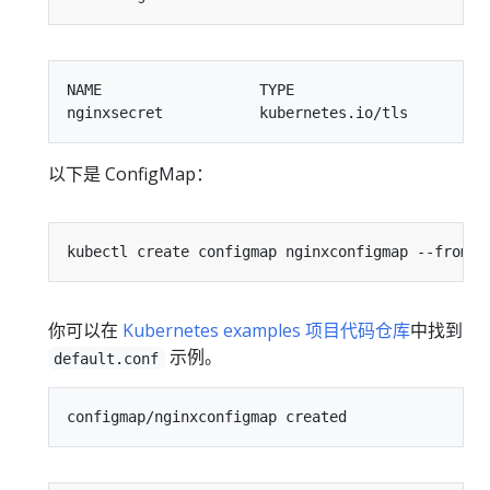
NAME                  TYPE                       
以下是 ConfigMap：
kubectl create configmap nginxconfigmap --from-f
你可以在
Kubernetes examples 项目代码仓库
中找到
示例。
default.conf