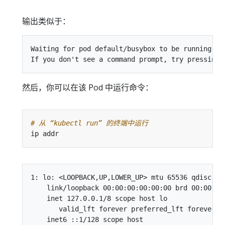
输出类似于：
Waiting for pod default/busybox to be running, s
然后，你可以在该 Pod 中运行命令：
# 从 “kubectl run” 的终端中运行
1: lo: <LOOPBACK,UP,LOWER_UP> mtu 65536 qdisc noq
    link/loopback 00:00:00:00:00:00 brd 00:00:00:
    inet 127.0.0.1/8 scope host lo

       valid_lft forever preferred_lft forever

    inet6 ::1/128 scope host
