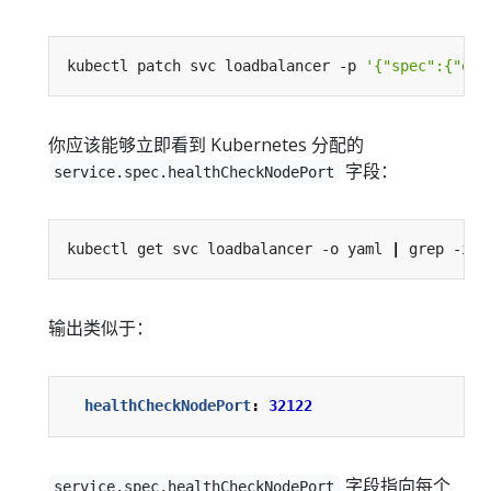
kubectl patch svc loadbalancer -p 
'{"spec":{"ext
你应该能够立即看到 Kubernetes 分配的
字段：
service.spec.healthCheckNodePort
kubectl get svc loadbalancer -o yaml 
|
输出类似于：
healthCheckNodePort
:
32122
字段指向每个
service.spec.healthCheckNodePort