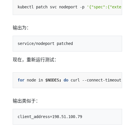
kubectl patch svc nodeport -p 
'{"spec":{"externa
输出为：
现在，重新运行测试：
for
 node in 
$NODES
;
do
 curl --connect-timeout 
1
 
输出类似于：