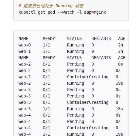
# 这应该已经处于 Running 状态
kubectl get pod --watch -l 
app
=
NAME      READY     STATUS    RESTARTS   AGE

web-0     1/1       Running   0          2h

web-1     1/1       Running   0          2h

NAME      READY     STATUS    RESTARTS   AGE

web-2     0/1       Pending   0          0s

web-2     0/1       Pending   0         0s

web-2     0/1       ContainerCreating   0        
web-2     1/1       Running   0         19s

web-3     0/1       Pending   0         0s

web-3     0/1       Pending   0         0s

web-3     0/1       ContainerCreating   0        
web-3     1/1       Running   0         18s

web-4     0/1       Pending   0         0s

web-4     0/1       Pending   0         0s

web-4     0/1       ContainerCreating   0        