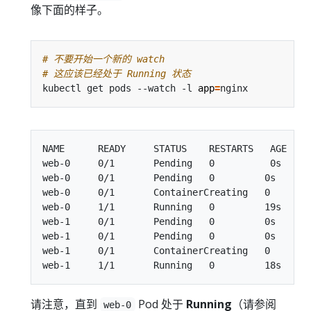
像下面的样子。
# 不要开始一个新的 watch
# 这应该已经处于 Running 状态
kubectl get pods --watch -l 
app
=
NAME      READY     STATUS    RESTARTS   AGE

web-0     0/1       Pending   0          0s

web-0     0/1       Pending   0         0s

web-0     0/1       ContainerCreating   0        
web-0     1/1       Running   0         19s

web-1     0/1       Pending   0         0s

web-1     0/1       Pending   0         0s

web-1     0/1       ContainerCreating   0        
请注意，直到
Pod 处于
Running
（请参阅
web-0