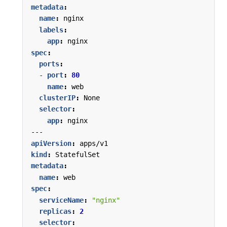
metadata
:
name
:
nginx
labels
:
app
:
nginx
spec
:
ports
:
- 
port
:
80
name
:
web
clusterIP
:
None
selector
:
app
:
nginx
---
apiVersion
:
apps/v1
kind
:
StatefulSet
metadata
:
name
:
web
spec
:
serviceName
:
"nginx"
replicas
:
2
selector
: