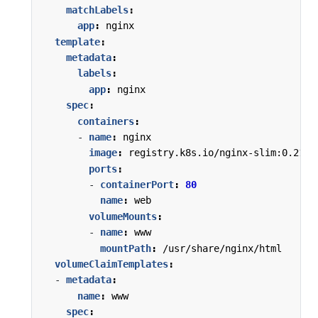
matchLabels
:
app
:
nginx
template
:
metadata
:
labels
:
app
:
nginx
spec
:
containers
:
- 
name
:
nginx
image
:
registry.k8s.io/nginx-slim:0.21
ports
:
- 
containerPort
:
80
name
:
web
volumeMounts
:
- 
name
:
www
mountPath
:
/usr/share/nginx/html
volumeClaimTemplates
:
- 
metadata
:
name
:
www
spec
: