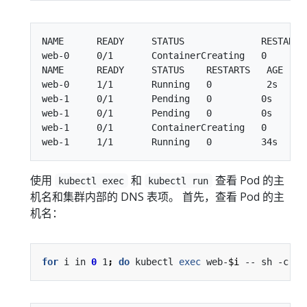
NAME      READY     STATUS              RESTARTS 
web-0     0/1       ContainerCreating   0        
NAME      READY     STATUS    RESTARTS   AGE

web-0     1/1       Running   0          2s

web-1     0/1       Pending   0         0s

web-1     0/1       Pending   0         0s

web-1     0/1       ContainerCreating   0        
使用
和
查看 Pod 的主
kubectl exec
kubectl run
机名和集群内部的 DNS 表项。 首先，查看 Pod 的主
机名：
for
 i in 
0
 1
;
do
 kubectl 
exec
 web-
$i
 -- sh -c 
'h