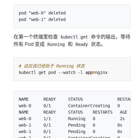
pod "web-0" deleted

在第一个终端里检查
命令的输出，等待
kubectl get
所有 Pod 变成
和
状态。
Running
Ready
# 这应该已经处于 Running 状态
kubectl get pod --watch -l 
app
=
NAME      READY     STATUS              RESTARTS 
web-0     0/1       ContainerCreating   0        
NAME      READY     STATUS    RESTARTS   AGE

web-0     1/1       Running   0          2s

web-1     0/1       Pending   0         0s

web-1     0/1       Pending   0         0s

web-1     0/1       ContainerCreating   0        