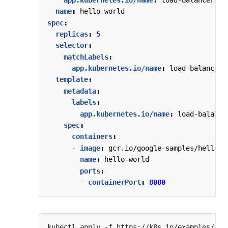
name
:
hello-world
spec
:
replicas
:
5
selector
:
matchLabels
:
app.kubernetes.io/name
:
load-balancer-
template
:
metadata
:
labels
:
app.kubernetes.io/name
:
load-balance
spec
:
containers
:
- 
image
:
gcr.io/google-samples/hello-a
name
:
hello-world
ports
:
- 
containerPort
:
8080