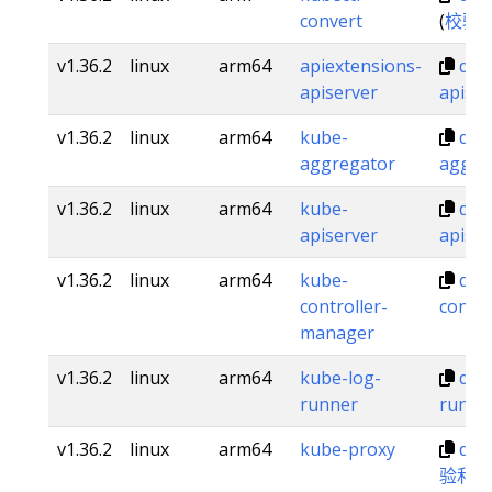
convert
(
校验
v1.36.2
linux
arm64
apiextensions-
dl.k
apiserver
apiser
v1.36.2
linux
arm64
kube-
dl.k
aggregator
aggre
v1.36.2
linux
arm64
kube-
dl.k
apiserver
apiser
v1.36.2
linux
arm64
kube-
dl.k
controller-
contr
manager
v1.36.2
linux
arm64
kube-log-
dl.k
runner
runne
v1.36.2
linux
arm64
kube-proxy
dl.
验和