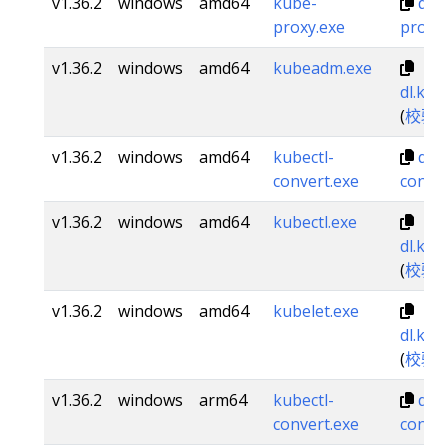
v1.36.2
windows
amd64
kube-
dl.
proxy.exe
proxy.
v1.36.2
windows
amd64
kubeadm.exe
dl.k8
(
校验
v1.36.2
windows
amd64
kubectl-
dl.
convert.exe
conver
v1.36.2
windows
amd64
kubectl.exe
dl.k8s
(
校验
v1.36.2
windows
amd64
kubelet.exe
dl.k8s
(
校验
v1.36.2
windows
arm64
kubectl-
dl.
convert.exe
conver