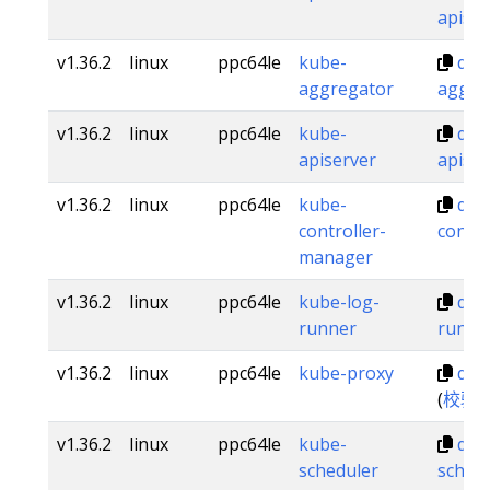
apiser
v1.36.2
linux
ppc64le
kube-
dl.k
aggregator
aggre
v1.36.2
linux
ppc64le
kube-
dl.k
apiserver
apiser
v1.36.2
linux
ppc64le
kube-
dl.k
controller-
contr
manager
v1.36.2
linux
ppc64le
kube-log-
dl.k
runner
runne
v1.36.2
linux
ppc64le
kube-proxy
dl.k
(
校验
v1.36.2
linux
ppc64le
kube-
dl.k
scheduler
sched