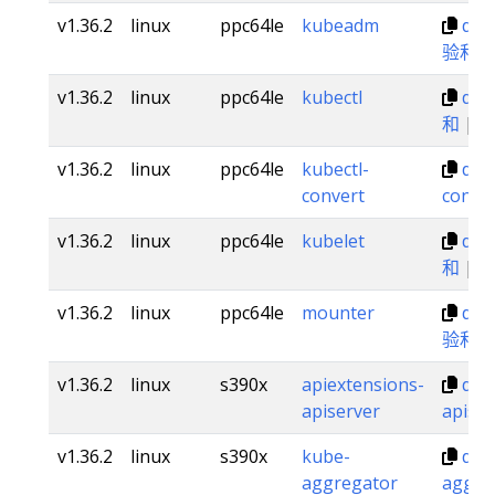
v1.36.2
linux
ppc64le
kubeadm
dl.
验和
v1.36.2
linux
ppc64le
kubectl
dl.k
和
|
v1.36.2
linux
ppc64le
kubectl-
dl.k
convert
conve
v1.36.2
linux
ppc64le
kubelet
dl.k
和
|
v1.36.2
linux
ppc64le
mounter
dl.
验和
v1.36.2
linux
s390x
apiextensions-
dl.k
apiserver
apiser
v1.36.2
linux
s390x
kube-
dl.k
aggregator
aggre