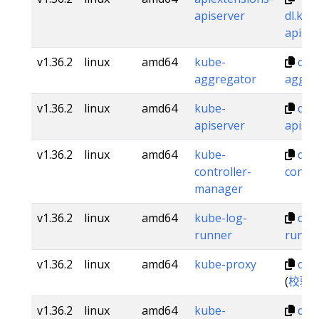
apiserver
dl.k8s
apiser
v1.36.2
linux
amd64
kube-
dl.
aggregator
aggre
v1.36.2
linux
amd64
kube-
dl.
apiserver
apiser
v1.36.2
linux
amd64
kube-
dl.
controller-
contr
manager
v1.36.2
linux
amd64
kube-log-
dl.
runner
runne
v1.36.2
linux
amd64
kube-proxy
dl.
(
校验
v1.36.2
linux
amd64
kube-
dl.