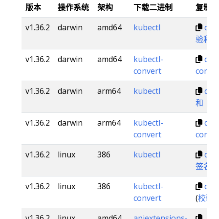
版本
操作系统
架构
下载二进制
复制链
v1.36.2
darwin
amd64
kubectl
dl.
验和
v1.36.2
darwin
amd64
kubectl-
dl.
convert
conve
v1.36.2
darwin
arm64
kubectl
dl.
和
|
v1.36.2
darwin
arm64
kubectl-
dl.
convert
conve
v1.36.2
linux
386
kubectl
dl.k
签名
v1.36.2
linux
386
kubectl-
dl.k
convert
(
校验
v1.36.2
linux
amd64
apiextensions-