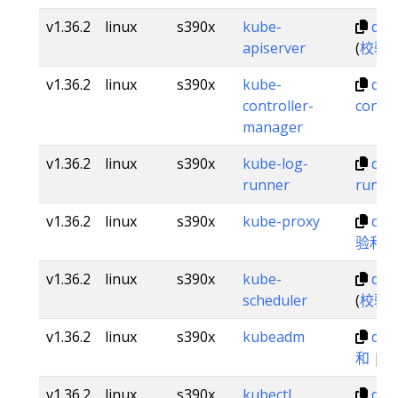
v1.36.2
linux
s390x
kube-
dl.k
apiserver
(
校验
v1.36.2
linux
s390x
kube-
dl.k
controller-
contr
manager
v1.36.2
linux
s390x
kube-log-
dl.k
runner
runne
v1.36.2
linux
s390x
kube-proxy
dl.k
验和
v1.36.2
linux
s390x
kube-
dl.k
scheduler
(
校验
v1.36.2
linux
s390x
kubeadm
dl.
和
|
v1.36.2
linux
s390x
kubectl
dl.k