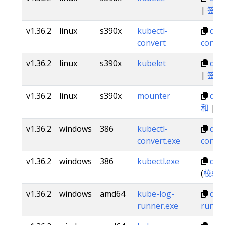
|
签名
v1.36.2
linux
s390x
kubectl-
dl.k
convert
conve
v1.36.2
linux
s390x
kubelet
dl.k
|
签名
v1.36.2
linux
s390x
mounter
dl.
和
|
v1.36.2
windows
386
kubectl-
dl.
convert.exe
conver
v1.36.2
windows
386
kubectl.exe
dl.
(
校验
v1.36.2
windows
amd64
kube-log-
dl.
runner.exe
runne