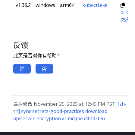
v1.36.2
windows
arm64
kubectl.exe
dl.k8s
(
校验
反馈
此页是否对你有帮助？
是
否
最后修改 November 25, 2023 at 12:45 PM PST:
[zh-
cn] sync secrets-good-practices download
apiserver-encryption.v1.md (ac64f733b9)