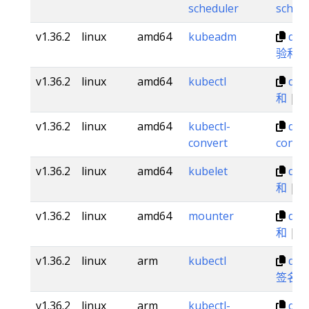
scheduler
sched
v1.36.2
linux
amd64
kubeadm
dl.
验和
v1.36.2
linux
amd64
kubectl
dl.k
和
|
v1.36.2
linux
amd64
kubectl-
dl.k
convert
conve
v1.36.2
linux
amd64
kubelet
dl.k
和
|
v1.36.2
linux
amd64
mounter
dl.
和
|
v1.36.2
linux
arm
kubectl
dl.k
签名
v1.36.2
linux
arm
kubectl-
dl.k