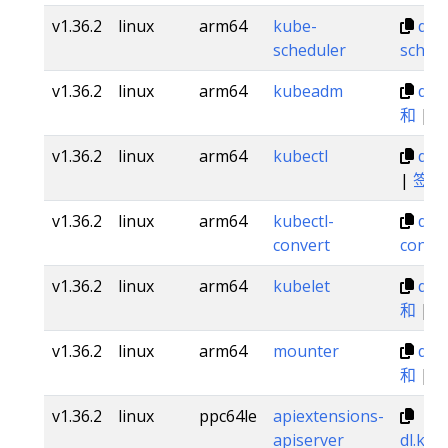
v1.36.2
linux
arm64
kube-
dl.k
scheduler
sched
v1.36.2
linux
arm64
kubeadm
dl.
和
|
v1.36.2
linux
arm64
kubectl
dl.k
|
签名
v1.36.2
linux
arm64
kubectl-
dl.k
convert
conve
v1.36.2
linux
arm64
kubelet
dl.k
和
|
v1.36.2
linux
arm64
mounter
dl.
和
|
v1.36.2
linux
ppc64le
apiextensions-
apiserver
dl.k8s