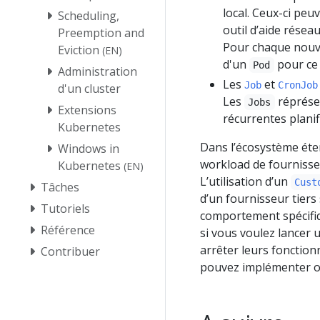
local. Ceux-ci pe
Scheduling,
outil d’aide rése
Preemption and
Pour chaque nouve
Eviction
(EN)
d'un
pour c
Pod
Administration
Les
et
Job
CronJob
d'un cluster
Les
réprésen
Jobs
Extensions
récurrentes planif
Kubernetes
Dans l’écosystème éte
Windows in
workload de fournisseu
Kubernetes
(EN)
L’utilisation d’un
Cust
Tâches
d’un fournisseur tiers
Tutoriels
comportement spécifiq
Référence
si vous voulez lancer
arrêter leurs fonction
Contribuer
pouvez implémenter ou 