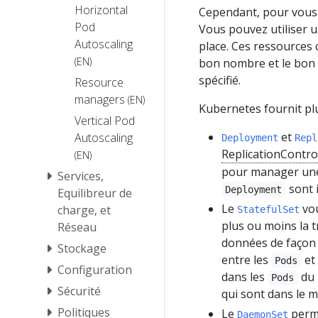
Horizontal
Cependant, pour vous s
Pod
Vous pouvez utiliser 
Autoscaling
place. Ces ressources 
(EN)
bon nombre et le bon t
spécifié.
Resource
managers
(EN)
Kubernetes fournit plu
Vertical Pod
et
Autoscaling
Deployment
Repl
ReplicationContro
(EN)
pour manager une 
Services,
sont 
Deployment
Equilibreur de
Le
vou
charge, et
StatefulSet
plus ou moins la t
Réseau
données de façon 
Stockage
entre les
et 
Pods
Configuration
dans les
du
Pods
Sécurité
qui sont dans le
Politiques
Le
perme
DaemonSet