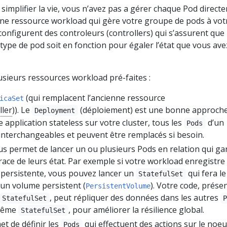
implifier la vie, vous n’avez pas a gérer chaque Pod direct
une ressource workload qui gère votre groupe de pods à vot
configurent des controleurs (controllers) qui s’assurent que 
ype de pod soit en fonction pour égaler l’état que vous ave
sieurs ressources workload pré-faites :
(qui remplacent l’ancienne ressource
icaSet
ller
)). Le
(déploiement) est une bonne approch
Deployment
application stateless sur votre cluster, tous les
d’un
Pods
interchangeables et peuvent être remplacés si besoin.
s permet de lancer un ou plusieurs Pods en relation qui ga
race de leurs état. Par exemple si votre workload enregistre
persistente, vous pouvez lancer un
qui fera le
StatefulSet
un volume persistent (
). Votre code, prése
PersistentVolume
, peut répliquer des données dans les autres
StatefulSet
 même
, pour améliorer la résilience global.
StatefulSet
t de définir les
qui effectuent des actions sur le noe
Pods