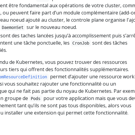
uvent être fondamental aux opérations de votre cluster, com
au, ou peuvent faire part d’un module complémentaire (add-on
au noeud ajouté au cluster, le controle plane organise l'aj
e
sur le nouveau noeud.
DaemonSet
sont des taches lancées jusqu’à accomplissement puis s’arrê
tent une tâche ponctuelle, les
sont des tâches
CronJob
iés.
ndu de Kubernetes, vous pouvez trouver des ressources
rs tiers qui offrent des fonctionnalités supplémentaires.
permet d’ajouter une ressource work
omResourceDefinition
 si vous souhaitez rajouter une fonctionnalité ou un
ue qui ne fait pas partie du noyau de Kubernetes. Par exem
 un groupe de
pour votre application mais que vous de
Pods
nement tant qu’ils ne sont pas tous disponibles, alors vous
installer une extension qui permet cette fonctionnalité.