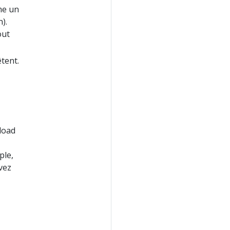
me un
).
out
tent.
load
ple,
vez