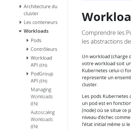
Architecture du
Workloa
cluster
Les conteneurs
Workloads
Comprendre les Pod
Pods
les abstractions d
Contrôleurs
Un workload (charge d
Workload
votre workload soit 
API
(EN)
Kubernetes celui-ci f
PodGroup
represente un ensembl
API
(EN)
cluster.
Managing
Les pods Kubernetes on
Workloads
un pod est en fonction
(EN)
(node) où se situe ce 
Autoscaling
niveau d’échec comme 
Workloads
l’état initial même si 
(EN)