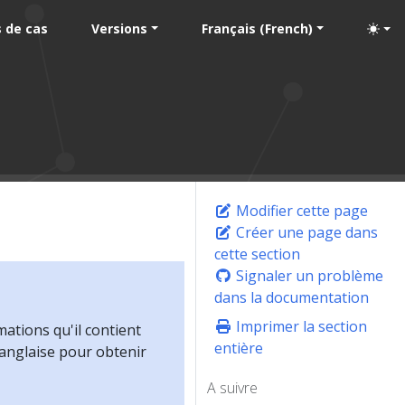
 de cas
Versions
Français (French)
Modifier cette page
Créer une page dans
cette section
Signaler un problème
dans la documentation
Imprimer la section
mations qu'il contient
entière
 anglaise pour obtenir
A suivre