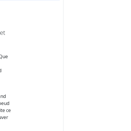
et
 Que
d
and
noeud
te ce
uver