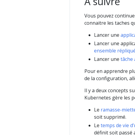
A suivre
Vous pouvez continuer
connaitre les taches qu
Lancer une
applic
Lancer une applic
ensemble répliqu
Lancer une
tâche
Pour en apprendre plu
de la configuration, al
Il y a deux concepts s
Kubernetes gère les po
Le
ramasse-miett
soit supprimé.
Le
temps de vie d’
définit soit pass