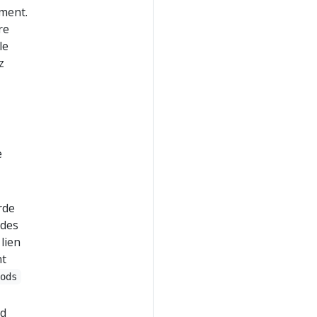
ement.
re
le
z
e
rde
 des
 lien
nt
Pods
ud