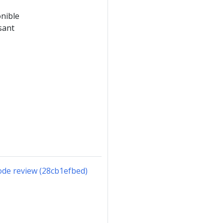
onible
sant
ode review (28cb1efbed)