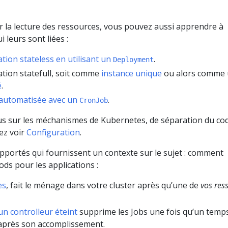
 la lecture des ressources, vous pouvez aussi apprendre à
i leurs sont liées :
ation stateless en utilisant un
.
Deployment
ation statefull, soit comme
instance unique
ou alors comme
é
.
 automatisée avec un
.
CronJob
s sur les méchanismes de Kubernetes, de séparation du cod
lez voir
Configuration
.
upportés qui fournissent un contexte sur le sujet : comment
ds pour les applications :
es
, fait le ménage dans votre cluster après qu’une de
vos res
un controlleur éteint
supprime les Jobs une fois qu’un temp
é après son accomplissement.