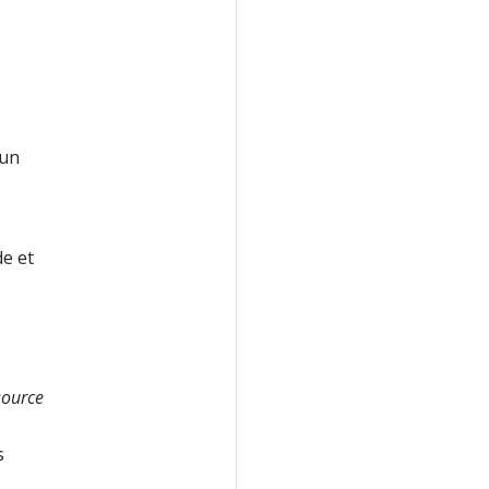
 un
e et
source
s