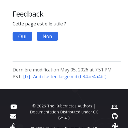
Feedback
Cette page est elle utile ?
Oui
Non
Dernière modification May 05, 2026 at 7:51 PM
PST:
[fr] : Add cluster-large.md (b34ae4a4bf)
© 2026 The Kubernetes Authors |
Documentation Distributed under
CC
BY 4.0