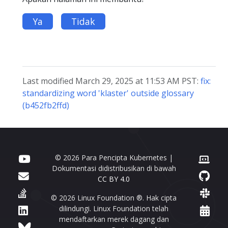
Ya
Tidak
Last modified March 29, 2025 at 11:53 AM PST:
fix:
standardizing word 'klaster' outside glossary
(b452fb2ffd)
© 2026 Para Pencipta Kubernetes |
Dokumentasi didistribusikan di bawah
CC BY 4.0
© 2026 Linux Foundation ®. Hak cipta
dilindungi. Linux Foundation telah
mendaftarkan merek dagang dan