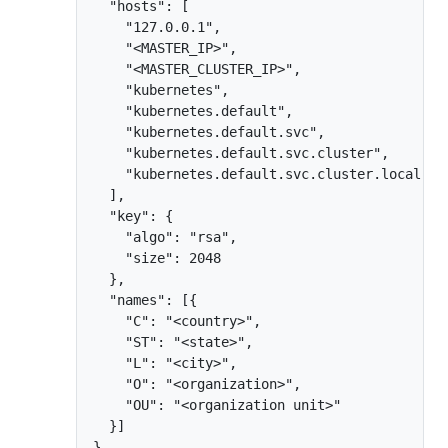
  "hosts": [

    "127.0.0.1",

    "<MASTER_IP>",

    "<MASTER_CLUSTER_IP>",

    "kubernetes",

    "kubernetes.default",

    "kubernetes.default.svc",

    "kubernetes.default.svc.cluster",

    "kubernetes.default.svc.cluster.local"

  ],

  "key": {

    "algo": "rsa",

    "size": 2048

  },

  "names": [{

    "C": "<country>",

    "ST": "<state>",

    "L": "<city>",

    "O": "<organization>",

    "OU": "<organization unit>"

  }]
