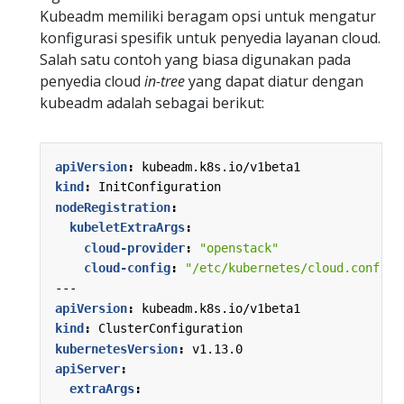
Kubeadm memiliki beragam opsi untuk mengatur
konfigurasi spesifik untuk penyedia layanan cloud.
Salah satu contoh yang biasa digunakan pada
penyedia cloud
in-tree
yang dapat diatur dengan
kubeadm adalah sebagai berikut:
apiVersion
:
kubeadm.k8s.io/v1beta1
kind
:
InitConfiguration
nodeRegistration
:
kubeletExtraArgs
:
cloud-provider
:
"openstack"
cloud-config
:
"/etc/kubernetes/cloud.conf"
---
apiVersion
:
kubeadm.k8s.io/v1beta1
kind
:
ClusterConfiguration
kubernetesVersion
:
v1.13.0
apiServer
:
extraArgs
: