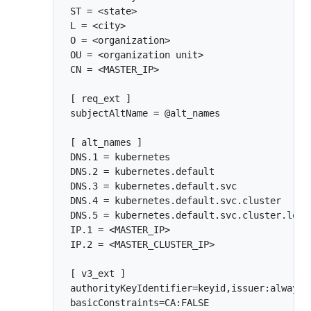
 ST = <state>

 L = <city>

 O = <organization>

 OU = <organization unit>

 CN = <MASTER_IP>

 [ req_ext ]

 subjectAltName = @alt_names

 [ alt_names ]

 DNS.1 = kubernetes

 DNS.2 = kubernetes.default

 DNS.3 = kubernetes.default.svc

 DNS.4 = kubernetes.default.svc.cluster

 DNS.5 = kubernetes.default.svc.cluster.local
 IP.1 = <MASTER_IP>

 IP.2 = <MASTER_CLUSTER_IP>

 [ v3_ext ]

 authorityKeyIdentifier=keyid,issuer:always

 basicConstraints=CA:FALSE
