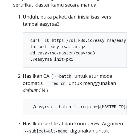
sertifikat klaster kamu secara manual.
Unduh, buka paket, dan inisialisasi versi
tambal easyrsa3.
 curl -LO https://dl.k8s.io/easy-rsa/easy-rsa
 tar xzf easy-rsa.tar.gz

 cd easy-rsa-master/easyrsa3

Hasilkan CA. (
untuk atur mode
--batch
otomatis.
untuk menggunakan
--req-cn
default
CN.)
Hasilkan sertifikat dan kunci
server
. Argumen
digunakan untuk
--subject-alt-name