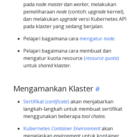
pada
node master
dan
worker
, melakukan
pemeliharaan
node
(contoh:
upgrade
kernel),
dan melakukan
upgrade
versi Kubernetes API
pada klaster yang sedang berjalan.
Pelajari bagaimana cara
mengatur
node
.
Pelajari bagaimana cara membuat dan
mengatur kuota resource
(
resource quota
)
untuk
shared
klaster.
Mengamankan Klaster
Sertifikat (
certificate
)
akan menjabarkan
langkah-langkah untuk membuat sertifikat
menggunakan beberapa
tool chains
.
Kubernetes
Container Environment
akan
menjelaskan
environment
untuk kontainer