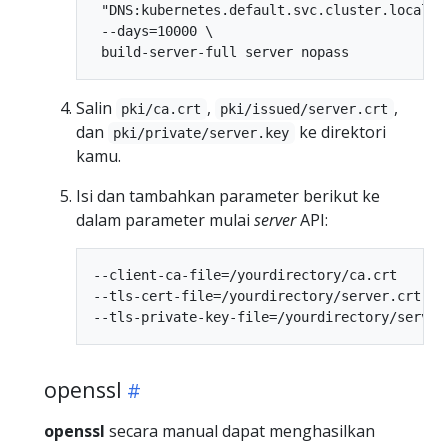
 "DNS:kubernetes.default.svc.cluster.local" \
 --days=10000 \

Salin
,
,
pki/ca.crt
pki/issued/server.crt
dan
ke direktori
pki/private/server.key
kamu.
Isi dan tambahkan parameter berikut ke
dalam parameter mulai
server
API:
--client-ca-file=/yourdirectory/ca.crt

--tls-cert-file=/yourdirectory/server.crt

openssl
openssl
secara manual dapat menghasilkan