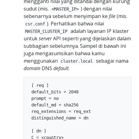
mengganti nilai yang ditandai dengan kurung
sudut (mis.
) dengan nilai
<MASTER_IP>
sebenarnya sebelum menyimpan ke
file
(mis.
). Perhatikan bahwa nilai
csr.conf
adalah layanan IP klaster
MASTER_CLUSTER_IP
untuk
server
API seperti yang dijelaskan dalam
subbagian sebelumnya. Sampel di bawah ini
juga mengasumsikan bahwa kamu
menggunakan
sebagai nama
cluster.local
domain
DNS
default
.
 [ req ]

 default_bits = 2048

 prompt = no

 default_md = sha256

 req_extensions = req_ext

 distinguished_name = dn

 [ dn ]

 C = <country>
