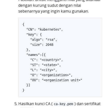
dengan kurung sudut dengan nilai
sebenarnya yang ingin kamu gunakan.
{

  "CN": "kubernetes",

  "key": {

    "algo": "rsa",

    "size": 2048

  },

  "names":[{

    "C": "<country>",

    "ST": "<state>",

    "L": "<city>",

    "O": "<organization>",

    "OU": "<organization unit>"

  }]

Hasilkan kunci CA (
) dan sertifikat
ca-key.pem