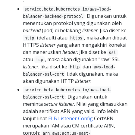
.
service.beta.kubernetes.io/aws-load-
: Digunakan untuk
balancer-backend-protocol
menentukan protokol yang digunakan oleh
backend
(pod) di belakang
listener
. Jika diset ke
(default) atau
, maka akan dibuat
http
https
HTTPS
listener
yang akan mengakhiri koneksi
dan meneruskan
header
. Jika diset ke
ssl
atau
, maka akan digunakan "raw" SSL
tcp
listener
. Jika diset ke
dan
http
aws-load-
tidak digunakan, maka
balancer-ssl-cert
akan digunakan HTTP
listener
.
service.beta.kubernetes.io/aws-load-
: Digunakan untuk
balancer-ssl-cert
meminta
secure
listener
. Nilai yang dimasukkan
adalah sertifikat ARN yang valid. Info lebih
lanjut lihat
ELB Listener Config
CertARN
merupakan IAM atau CM certificate ARN,
contoh:
arn:aws:acm:us-east-