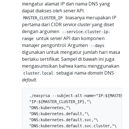
mengatur alamat IP dan nama DNS yang
dapat diakses oleh
server
API.
biasanya merupakan IP
MASTER_CLUSTER_IP
pertama dari CIDR
service cluster
yang diset
dengan argumen
--service-cluster-ip-
untuk
server
API dan komponen
range
manajer pengontrol. Argumen
--days
digunakan untuk mengatur jumlah hari masa
berlaku sertifikat. Sampel di bawah ini juga
mengasumsikan bahwa kamu menggunakan
sebagai nama
domain
DNS
cluster.local
default
.
 ./easyrsa --subject-alt-name="IP:${MASTER_IP
 "IP:${MASTER_CLUSTER_IP},"\

 "DNS:kubernetes,"\

 "DNS:kubernetes.default,"\

 "DNS:kubernetes.default.svc,"\

 "DNS:kubernetes.default.svc.cluster,"\
