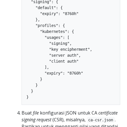
  "signing": {

    "default": {

      "expiry": "8760h"

    },

    "profiles": {

      "kubernetes": {

        "usages": [

          "signing",

          "key encipherment",

          "server auth",

          "client auth"

        ],

        "expiry": "8760h"

      }

    }

  }

Buat
file
konfigurasi JSON untuk CA
certificate
signing request
(CSR), misalnya,
.
ca-csr.json
Pastikan untuk mengganti nilai yang ditandai