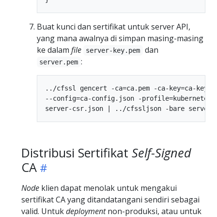
Buat kunci dan sertifikat untuk server API,
yang mana awalnya di simpan masing-masing
ke dalam
file
dan
server-key.pem
:
server.pem
../cfssl gencert -ca=ca.pem -ca-key=ca-key.pe
--config=ca-config.json -profile=kubernetes \
Distribusi Sertifikat
Self-Signed
CA
Node
klien dapat menolak untuk mengakui
sertifikat CA yang ditandatangani sendiri sebagai
valid. Untuk
deployment
non-produksi, atau untuk