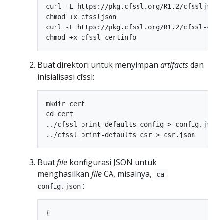
curl -L https://pkg.cfssl.org/R1.2/cfssljson_
chmod +x cfssljson

curl -L https://pkg.cfssl.org/R1.2/cfssl-cer
Buat direktori untuk menyimpan
artifacts
dan
inisialisasi cfssl:
mkdir cert

cd cert

../cfssl print-defaults config > config.json

Buat
file
konfigurasi JSON untuk
menghasilkan
file
CA, misalnya,
ca-
:
config.json
{
