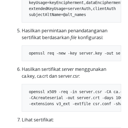
 keyUsage=keyEncipherment,dataEncipherment

 extendedKeyUsage=serverAuth,clientAuth

Hasilkan permintaan penandatanganan
sertifikat berdasarkan
file
konfigurasi:
Hasilkan sertifikat
server
menggunakan
ca.key, ca.crt dan server.csr:
 openssl x509 -req -in server.csr -CA ca.crt 
 -CAcreateserial -out server.crt -days 10000 
Lihat sertifikat: