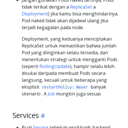
Jangan gunakan Pods naked (artinya, Pods
tidak terikat dengan a
ReplicaSet
a
Deployment
) jika kamu bisa menghindarinya.
Pod naked tidak akan dijadwal ulang jika
terjadi kegagalan pada node.
Deployment, yang keduanya menciptakan
ReplicaSet untuk memastikan bahwa jumlah
Pod yang diinginkan selalu tersedia, dan
menentukan strategi untuk mengganti Pods
(seperti
RollingUpdate
), hampir selalu lebih
disukai daripada membuat Pods secara
langsung, kecuali untuk beberapa yang
eksplisit
banyak
restartPolicy: Never
skenario . A
Job
mungkin juga sesuai.
Services
Buat
Service
sebelum workloads backend