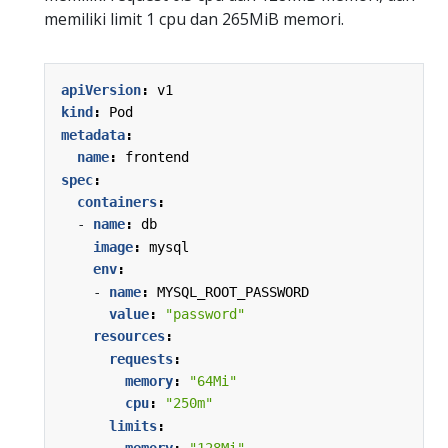
memiliki limit 1 cpu dan 265MiB memori.
apiVersion
:
v1
kind
:
Pod
metadata
:
name
:
frontend
spec
:
containers
:
- 
name
:
db
image
:
mysql
env
:
- 
name
:
MYSQL_ROOT_PASSWORD
value
:
"password"
resources
:
requests
:
memory
:
"64Mi"
cpu
:
"250m"
limits
: