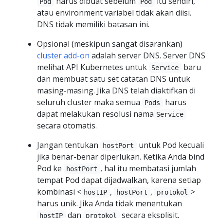
harus dibuat sebelum
itu sendiri,
Pod
Pod
atau environment variabel tidak akan diisi.
DNS tidak memiliki batasan ini.
Opsional (meskipun sangat disarankan)
cluster add-on
adalah server DNS. Server DNS
melihat API Kubernetes untuk
baru
Service
dan membuat satu set catatan DNS untuk
masing-masing. Jika DNS telah diaktifkan di
seluruh cluster maka semua
harus
Pods
dapat melakukan resolusi nama
Service
secara otomatis.
Jangan tentukan
untuk Pod kecuali
hostPort
jika benar-benar diperlukan. Ketika Anda bind
Pod ke
, hal itu membatasi jumlah
hostPort
tempat Pod dapat dijadwalkan, karena setiap
kombinasi <
,
,
>
hostIP
hostPort
protokol
harus unik. Jika Anda tidak menentukan
dan
secara eksplisit,
hostIP
protokol