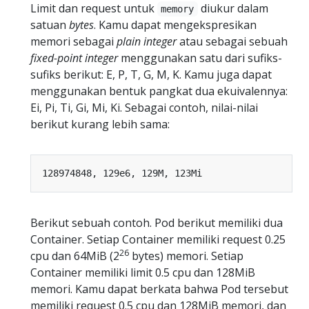
Limit dan request untuk
diukur dalam
memory
satuan
bytes
. Kamu dapat mengekspresikan
memori sebagai
plain integer
atau sebagai sebuah
fixed-point integer
menggunakan satu dari sufiks-
sufiks berikut: E, P, T, G, M, K. Kamu juga dapat
menggunakan bentuk pangkat dua ekuivalennya:
Ei, Pi, Ti, Gi, Mi, Ki. Sebagai contoh, nilai-nilai
berikut kurang lebih sama:
Berikut sebuah contoh. Pod berikut memiliki dua
Container. Setiap Container memiliki request 0.25
26
cpu dan 64MiB (2
bytes) memori. Setiap
Container memiliki limit 0.5 cpu dan 128MiB
memori. Kamu dapat berkata bahwa Pod tersebut
memiliki request 0.5 cpu dan 128MiB memori, dan