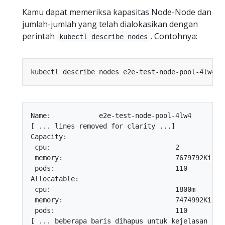
Kamu dapat memeriksa kapasitas Node-Node dan
jumlah-jumlah yang telah dialokasikan dengan
perintah
. Contohnya:
kubectl describe nodes
Name:            e2e-test-node-pool-4lw4

[ ... lines removed for clarity ...]

Capacity:

 cpu:                               2

 memory:                            7679792Ki

 pods:                              110

Allocatable:

 cpu:                               1800m

 memory:                            7474992Ki

 pods:                              110

[ ... beberapa baris dihapus untuk kejelasan ...]