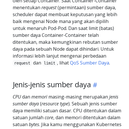
oleh setiap Container. Saat Container-Container
menentukan
request
(permintaan) sumber daya,
scheduler dapat membuat keputusan yang lebih
baik mengenai Node mana yang akan dipilih
untuk menaruh Pod-Pod. Dan saat limit (batas)
sumber daya Container-Container telah
ditentukan, maka kemungkinan rebutan sumber
daya pada sebuah Node dapat dihindari. Untuk
informasi lebih lanjut mengenai perbedaan
dan
, lihat
QoS Sumber Daya
.
request
limit
Jenis-jenis sumber daya
CPU
dan
memori
masing-masing merupakan
jenis
sumber daya
(
resource type
). Sebuah jenis sumber
daya memiliki satuan dasar. CPU ditentukan dalam
satuan jumlah
core
, dan memori ditentukan dalam
satuan
bytes
. Jika kamu menggunakan Kubernetes