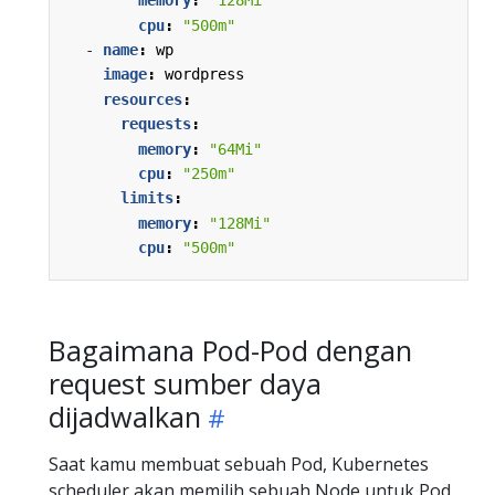
memory
:
"128Mi"
cpu
:
"500m"
- 
name
:
wp
image
:
wordpress
resources
:
requests
:
memory
:
"64Mi"
cpu
:
"250m"
limits
:
memory
:
"128Mi"
cpu
:
"500m"
Bagaimana Pod-Pod dengan
request sumber daya
dijadwalkan
Saat kamu membuat sebuah Pod, Kubernetes
scheduler akan memilih sebuah Node untuk Pod