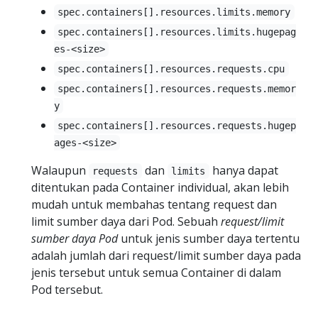
spec.containers[].resources.limits.memory
spec.containers[].resources.limits.hugepag
es-<size>
spec.containers[].resources.requests.cpu
spec.containers[].resources.requests.memor
y
spec.containers[].resources.requests.hugep
ages-<size>
Walaupun
dan
hanya dapat
requests
limits
ditentukan pada Container individual, akan lebih
mudah untuk membahas tentang request dan
limit sumber daya dari Pod. Sebuah
request/limit
sumber daya Pod
untuk jenis sumber daya tertentu
adalah jumlah dari request/limit sumber daya pada
jenis tersebut untuk semua Container di dalam
Pod tersebut.