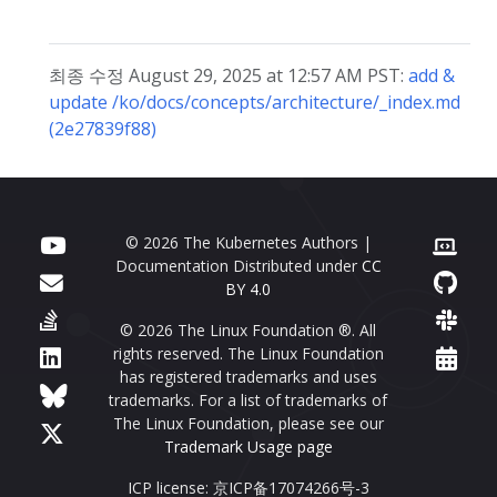
최종 수정 August 29, 2025 at 12:57 AM PST:
add &
update /ko/docs/concepts/architecture/_index.md
(2e27839f88)
© 2026 The Kubernetes Authors |
Documentation Distributed under
CC
BY 4.0
© 2026 The Linux Foundation ®. All
rights reserved. The Linux Foundation
has registered trademarks and uses
trademarks. For a list of trademarks of
The Linux Foundation, please see our
Trademark Usage page
ICP license: 京ICP备17074266号-3