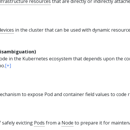
nfrastructure resources
that are directly or indirectly attac
devices
in the cluster that can be used with dynamic resource
isambiguation)
 code in the Kubernetes ecosystem that depends upon the c
po.
[+]
chanism to expose Pod and container field values to code r
 safely evicting
Pods
from a
Node
to prepare it for mainte