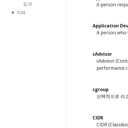
도구
A person respo
기여
Application De
A person who w
cAdvisor
cAdvisor (Cont
performance ch
cgroup
선택적으로 리소
CIDR
CIDR (Clas