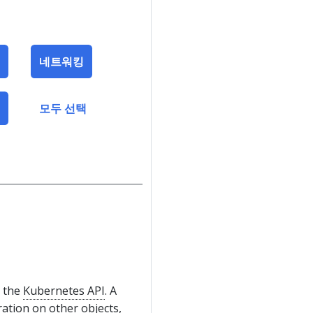
네트워킹
모두 선택
n the
Kubernetes API
. A
ation on other objects,