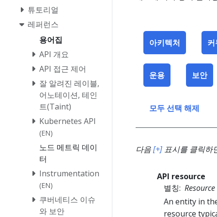
튜토리얼
레퍼런스
용어집
아키텍처
커
API 개요
API 접근 제어
운용
보안
잘 알려진 레이블,
어노테이션, 테인
트(Taint)
모두 선택 해제
Kubernetes API
(EN)
노드 메트릭 데이
다음
[+]
표시를 클릭하면 
터
Instrumentation
API resource
(EN)
별칭:
Resource
쿠버네티스 이슈
An entity in t
와 보안
resource typic