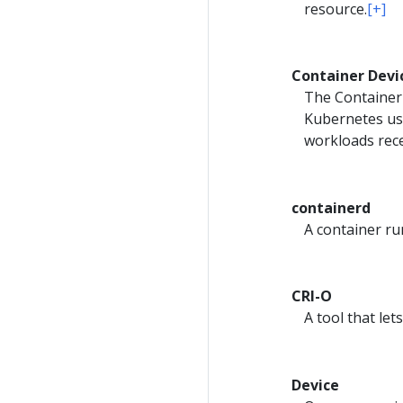
resource.
[+]
Container Devic
The Container D
Kubernetes use
workloads rece
containerd
A container ru
CRI-O
A tool that le
Device