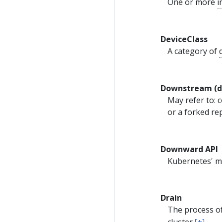
One or more
i
DeviceClass
A category of
Downstream (d
May refer to:
or a forked re
Downward API
Kubernetes' me
Drain
The process of