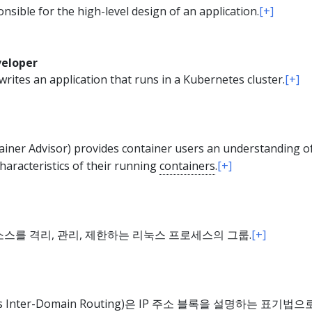
nsible for the high-level design of an application.
[+]
veloper
rites an application that runs in a Kubernetes cluster.
[+]
ainer Advisor) provides container users an understanding o
aracteristics of their running
containers
.
[+]
스를 격리, 관리, 제한하는 리눅스 프로세스의 그룹.
[+]
sless Inter-Domain Routing)은 IP 주소 블록을 설명하는 