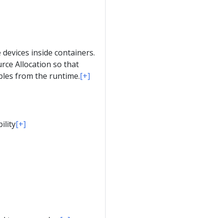
 devices inside containers.
ce Allocation so that
bles from the runtime.
[+]
ility
[+]