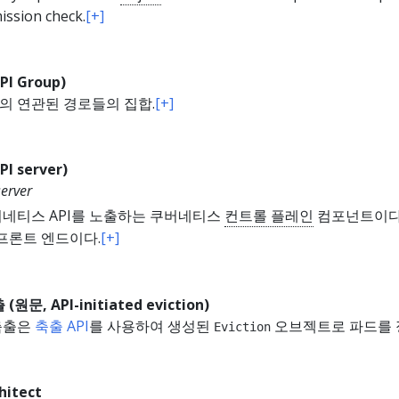
ission check.
[+]
PI Group)
I의 연관된 경로들의 집합.
[+]
I server)
erver
쿠버네티스 API를 노출하는 쿠버네티스
컨트롤 플레인
컴포넌트이다.
프론트 엔드이다.
[+]
원문, API-initiated eviction)
 축출은
축출 API
를 사용하여 생성된
오브젝트로 파드를 
Eviction
hitect