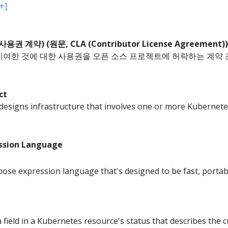
[+]
권 계약) (원문, CLA (Contributor License Agreement))
기여한 것에 대한 사용권을 오픈 소스 프로젝트에 허락하는 계약 
ct
esigns infrastructure that involves one or more Kubernetes
sion Language
ose expression language that's designed to be fast, portabl
a field in a Kubernetes resource's status that describes the c