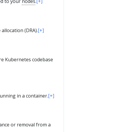
hed to your
nodes
.
[+]
 allocation (DRA).
[+]
ore Kubernetes codebase
unning in a container.
[+]
nance or removal from a