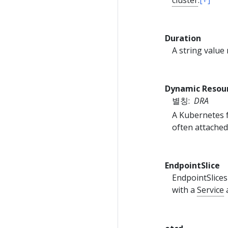
cluster
.
[+]
Duration
A string value
Dynamic Resour
별칭:
DRA
A Kubernetes 
often attache
EndpointSlice
EndpointSlices
with a
Service
a