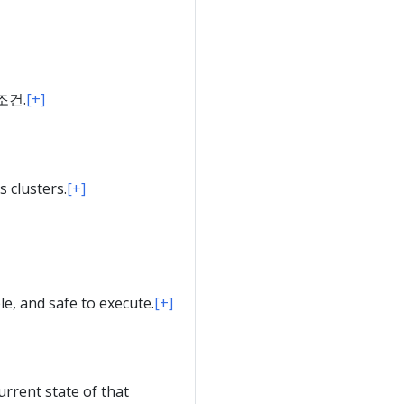
조건.
[+]
 clusters.
[+]
e, and safe to execute.
[+]
urrent state of that