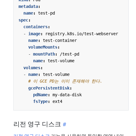
metadata
:
name
:
test-pd
spec
:
containers
:
- 
image
:
registry.k8s.io/test-webserver
name
:
test-container
volumeMounts
:
- 
mountPath
:
/test-pd
name
:
test-volume
volumes
:
- 
name
:
test-volume
# 이 GCE PD는 이미 존재해야 한다.
gcePersistentDisk
:
pdName
:
my-data-disk
fsType
:
ext4
리전 영구 디스크
리전 영구 디스크
기능을 사용하면 동일한 영역 내의