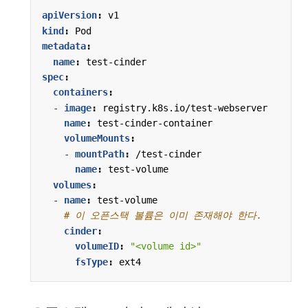
apiVersion
:
v1
kind
:
Pod
metadata
:
name
:
test-cinder
spec
:
containers
:
- 
image
:
registry.k8s.io/test-webserver
name
:
test-cinder-container
volumeMounts
:
- 
mountPath
:
/test-cinder
name
:
test-volume
volumes
:
- 
name
:
test-volume
# 이 오픈스택 볼륨은 이미 존재해야 한다.
cinder
:
volumeID
:
"<volume id>"
fsType
:
ext4