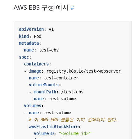
AWS EBS 구성 예시
apiVersion
:
v1
kind
:
Pod
metadata
:
name
:
test-ebs
spec
:
containers
:
- 
image
:
registry.k8s.io/test-webserver
name
:
test-container
volumeMounts
:
- 
mountPath
:
/test-ebs
name
:
test-volume
volumes
:
- 
name
:
test-volume
# 이 AWS EBS 볼륨은 이미 존재해야 한다.
awsElasticBlockStore
:
volumeID
:
"<volume-id>"