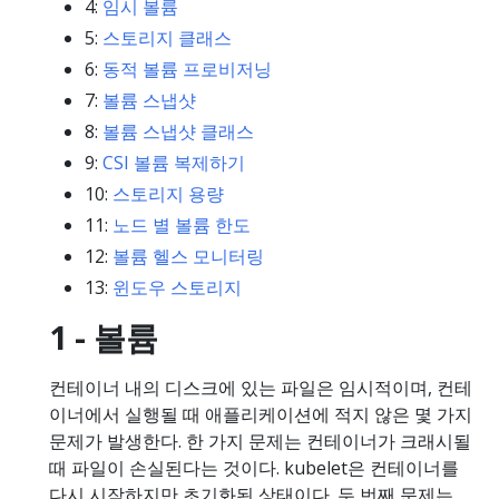
4:
임시 볼륨
5:
스토리지 클래스
6:
동적 볼륨 프로비저닝
7:
볼륨 스냅샷
8:
볼륨 스냅샷 클래스
9:
CSI 볼륨 복제하기
10:
스토리지 용량
11:
노드 별 볼륨 한도
12:
볼륨 헬스 모니터링
13:
윈도우 스토리지
1 - 볼륨
컨테이너 내의 디스크에 있는 파일은 임시적이며, 컨테
이너에서 실행될 때 애플리케이션에 적지 않은 몇 가지
문제가 발생한다. 한 가지 문제는 컨테이너가 크래시될
때 파일이 손실된다는 것이다. kubelet은 컨테이너를
다시 시작하지만 초기화된 상태이다. 두 번째 문제는