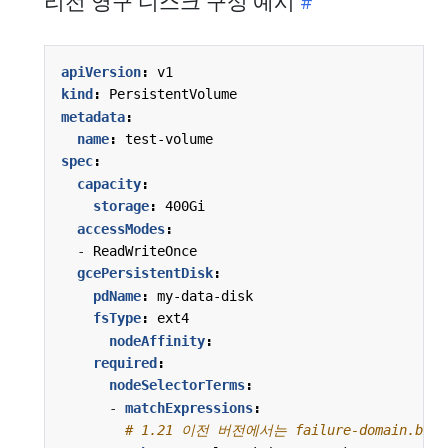
리전 영구 디스크 구성 예시
apiVersion
:
v1
kind
:
PersistentVolume
metadata
:
name
:
test-volume
spec
:
capacity
:
storage
:
400Gi
accessModes
:
- 
ReadWriteOnce
gcePersistentDisk
:
pdName
:
my-data-disk
fsType
:
ext4
nodeAffinity
:
required
:
nodeSelectorTerms
:
- 
matchExpressions
:
# 1.21 이전 버전에서는 failure-domain.bet