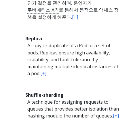
인가 결정을 관리하며, 운영자가
쿠버네티스 API
를 통해서 동적으로 액세스 정
책을 설정하게 해준다.
[+]
Replica
A copy or duplicate of a
Pod
or a set of
pods. Replicas ensure high availability,
scalability, and fault tolerance by
maintaining multiple identical instances of
a pod.
[+]
Shuffle-sharding
A technique for assigning requests to
queues that provides better isolation than
hashing modulo the number of queues.
[+]