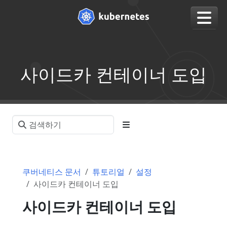
사이드카 컨테이너 도입
쿠버네티스 문서
튜토리얼
설정
사이드카 컨테이너 도입
사이드카 컨테이너 도입