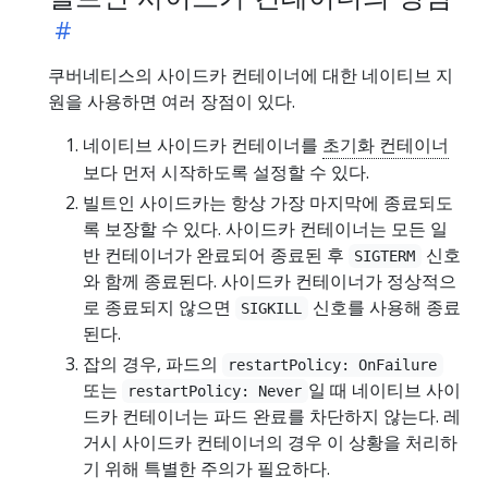
쿠버네티스의 사이드카 컨테이너에 대한 네이티브 지
원을 사용하면 여러 장점이 있다.
네이티브 사이드카 컨테이너를
초기화 컨테이너
보다 먼저 시작하도록 설정할 수 있다.
빌트인 사이드카는 항상 가장 마지막에 종료되도
록 보장할 수 있다. 사이드카 컨테이너는 모든 일
반 컨테이너가 완료되어 종료된 후
신호
SIGTERM
와 함께 종료된다. 사이드카 컨테이너가 정상적으
로 종료되지 않으면
신호를 사용해 종료
SIGKILL
된다.
잡의 경우, 파드의
restartPolicy: OnFailure
또는
일 때 네이티브 사이
restartPolicy: Never
드카 컨테이너는 파드 완료를 차단하지 않는다. 레
거시 사이드카 컨테이너의 경우 이 상황을 처리하
기 위해 특별한 주의가 필요하다.