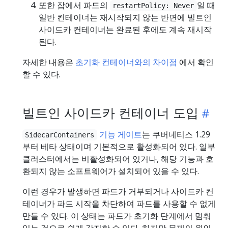
또한 잡에서 파드의
일 때
restartPolicy: Never
일반 컨테이너는 재시작되지 않는 반면에 빌트인
사이드카 컨테이너는 완료된 후에도 계속 재시작
된다.
자세한 내용은
초기화 컨테이너와의 차이점
에서 확인
할 수 있다.
빌트인 사이드카 컨테이너 도입
기능 게이트
는 쿠버네티스 1.29
SidecarContainers
부터 베타 상태이며 기본적으로 활성화되어 있다. 일부
클러스터에서는 비활성화되어 있거나, 해당 기능과 호
환되지 않는 소프트웨어가 설치되어 있을 수 있다.
이런 경우가 발생하면 파드가 거부되거나 사이드카 컨
테이너가 파드 시작을 차단하여 파드를 사용할 수 없게
만들 수 있다. 이 상태는 파드가 초기화 단계에서 멈춰
있는 것으로 쉽게 감지할 수 있다. 하지만 문제의 원인