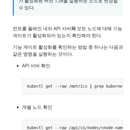
가 활성화된 버전 1.28을 실행하는 노드로 변경할
수 있다.
컨트롤 플레인 내의 API 서버
와
모든 노드에 대해 기능
게이트가 활성화되어 있는지 확인해야 한다.
기능 게이트 활성화를 확인하는 방법 중 하나는 다음과
같은 명령을 실행하는 것이다.
API 서버 확인
kubectl get --raw /metrics 
|
 grep kubernetes
개별 노드 확인
kubectl get --raw /api/v1/nodes/<node-name>/