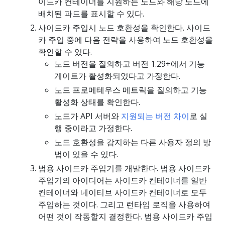
이드카 컨테이너를 지원하는 노드와 해당 노드에
배치된 파드를 표시할 수 있다.
사이드카 주입시 노드 호환성을 확인한다. 사이드
카 주입 중에 다음 전략을 사용하여 노드 호환성을
확인할 수 있다.
노드 버전을 질의하고 버전 1.29+에서 기능
게이트가 활성화되었다고 가정한다.
노드 프로메테우스 메트릭을 질의하고 기능
활성화 상태를 확인한다.
노드가 API 서버와
지원되는 버전 차이
로 실
행 중이라고 가정한다.
노드 호환성을 감지하는 다른 사용자 정의 방
법이 있을 수 있다.
범용 사이드카 주입기를 개발한다. 범용 사이드카
주입기의 아이디어는 사이드카 컨테이너를 일반
컨테이너와 네이티브 사이드카 컨테이너로 모두
주입하는 것이다. 그리고 런타임 로직을 사용하여
어떤 것이 작동할지 결정한다. 범용 사이드카 주입