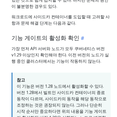
이 불분명한 경우도 있다.
워크로드에 사이드카 컨테이너를 도입할 때 고려할 사
항과 문제 해결 단계는 다음과 같다.
기능 게이트의 활성화 확인
가장 먼저 API 서버와 노드가 모두 쿠버네티스 버전
v1.29 이상인지 확인해야 한다. 이전 버전의 노드가 실
행 중인 클러스터에서는 기능이 작동하지 않는다.
참고
이 기능은 버전 1.28 노드에서 활성화할 수 있다.
버전 1.28에서 빌트인 사이드카 컨테이너의 종료
동작이 다르며, 사이드카의 동작을 해당 동작으로
조정하는 것은 권장되지 않는다. 그러나 단순히
시작 순서만 중요하다면 위의 내용을 기능 게이트