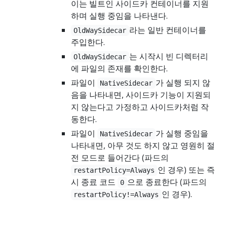
이는 빌트인 사이드카 컨테이너를 지원
하며 실행 중임을 나타낸다.
라는 일반 컨테이너를
OldWaySidecar
주입한다.
는 시작시 빈 디렉터리
OldWaySidecar
에 파일의 존재를 확인한다.
파일이
가 실행 되지 않
NativeSidecar
음을 나타내면, 사이드카 기능이 지원되
지 않는다고 가정하고 사이드카처럼 작
동한다.
파일이
가 실행 중임을
NativeSidecar
나타내면, 아무 것도 하지 않고 영원히 절
전 모드로 들어간다 (파드의
인 경우) 또는 즉
restartPolicy=Always
시 종료 코드
으로 종료한다 (파드의
0
인 경우).
restartPolicy!=Always