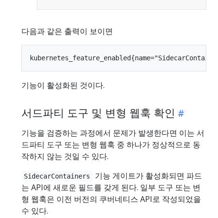
다음과 같은 출력이 보이면
기능이 활성화된 것이다.
서드파티 도구 및 변형 웹훅 확인
기능을 검증하는 과정에서 문제가 발생한다면 이는 서
드파티 도구 또는 변형 웹훅 중 하나가 정상적으로 동
작하지 않는 것일 수 있다.
기능 게이트가 활성화되면 파드
SidecarContainers
는 API에 새로운 필드를 갖게 된다. 일부 도구 또는 변
형 웹훅은 이전 버전의 쿠버네티스 API로 작성되었을
수 있다.