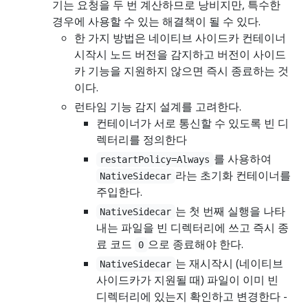
기는 요청을 두 번 계산하므로 낭비지만, 특수한
경우에 사용할 수 있는 해결책이 될 수 있다.
한 가지 방법은 네이티브 사이드카 컨테이너
시작시 노드 버전을 감지하고 버전이 사이드
카 기능을 지원하지 않으면 즉시 종료하는 것
이다.
런타임 기능 감지 설계를 고려한다.
컨테이너가 서로 통신할 수 있도록 빈 디
렉터리를 정의한다
를 사용하여
restartPolicy=Always
라는 초기화 컨테이너를
NativeSidecar
주입한다.
는 첫 번째 실행을 나타
NativeSidecar
내는 파일을 빈 디렉터리에 쓰고 즉시 종
료 코드
으로 종료해야 한다.
0
는 재시작시 (네이티브
NativeSidecar
사이드카가 지원될 때) 파일이 이미 빈
디렉터리에 있는지 확인하고 변경한다 -