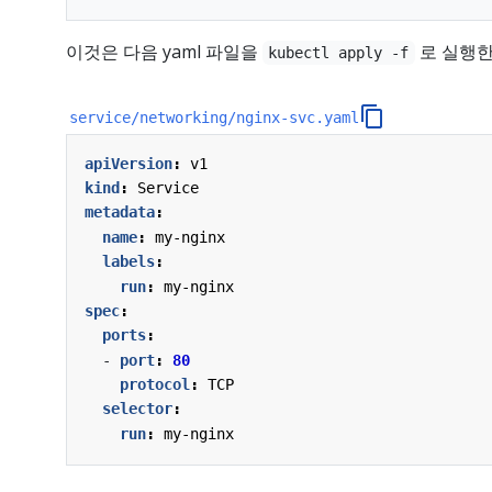
이것은 다음 yaml 파일을
로 실행한
kubectl apply -f
service/networking/nginx-svc.yaml
apiVersion
:
v1
kind
:
Service
metadata
:
name
:
my-nginx
labels
:
run
:
my-nginx
spec
:
ports
:
- 
port
:
80
protocol
:
TCP
selector
:
run
:
my-nginx