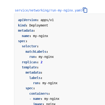
service/networking/run-my-nginx.yaml
apiVersion
:
apps/v1
kind
:
Deployment
metadata
:
name
:
my-nginx
spec
:
selector
:
matchLabels
:
run
:
my-nginx
replicas
:
2
template
:
metadata
:
labels
:
run
:
my-nginx
spec
:
containers
:
- 
name
:
my-nginx
image
:
nginx