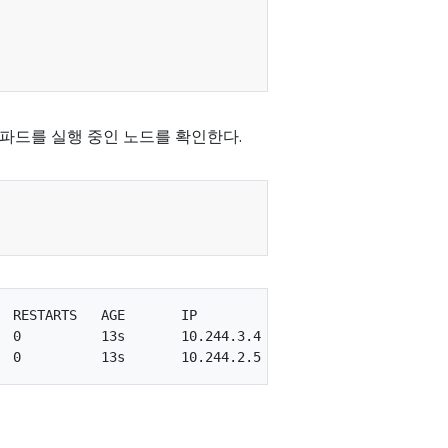
 파드를 실행 중인 노드를 확인한다.
  RESTARTS   AGE       IP            NODE

  0          13s       10.244.3.4    kubernetes-minion-90